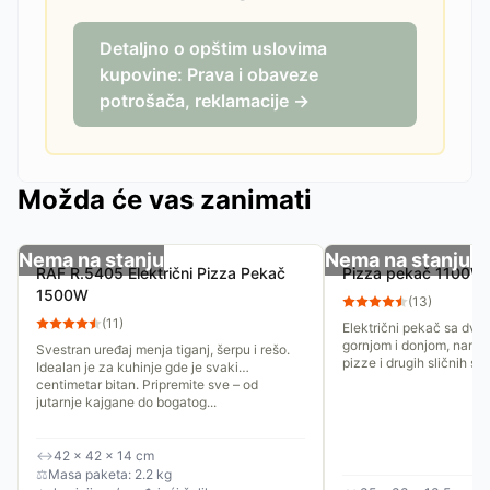
Detaljno o opštim uslovima
kupovine: Prava i obaveze
potrošača, reklamacije →
Možda će vas zanimati
Nema na stanju
Nema na stanju
RAF R.5405 Električni Pizza Pekač
Pizza pekač 1100W
1500W
(
13
)
(
11
)
Električni pekač sa dve 
gornjom i donjom, name
Svestran uređaj menja tiganj, šerpu i rešo.
pizze i drugih sličnih spe
Idealan je za kuhinje gde je svaki
centimetar bitan. Pripremite sve – od
jutarnje kajgane do bogatog...
↔
42 × 42 × 14 cm
⚖
Masa paketa: 2.2 kg