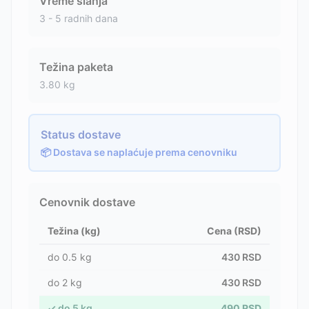
Vreme slanja
3 - 5 radnih dana
Težina paketa
3.80
kg
Status dostave
📦 Dostava se naplaćuje prema cenovniku
Cenovnik dostave
Težina (kg)
Cena (RSD)
do
0.5
kg
430
RSD
do
2
kg
430
RSD
✓
do
5
kg
490
RSD