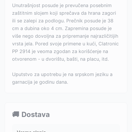
Unutrašnjost posude je prevučena posebnim
zaštitnim slojem koji sprečava da hrana zagori
ili se zalepi za podlogu. Prečnik posude je 38
cm a dubina oko 4 cm. Zapremina posude je
više nego dovoljna za pripremanje najrazličitijih
vrsta jela. Pored svoje primene u kući, Clatronic
PP 2914 je veoma zgodan za korišćenje na
otvorenom - u dvorištu, bašti, na placu, itd.
Uputstvo za upotrebu je na srpskom jeziku a
garnacija je godinu dana.
🚚
Dostava