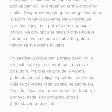
poklopcem koji je izrađen od termo-otpornog
stakla. Ovaj providni poklopac omogućava da u
svakom trenutku proverite kako napreduje
spremanje jela, bez potrebe da se posuda
otvara. Na poklopcu se nalazi i drška koja je
termo izolovana i moze se uhvatiti golom
rukom za sve vreme kuvanja.
Po završetku pripremanja hrane dovoljno je
isključiti kabl i jelo servirati na sto sa sve
posudom. Prenošenje posude je veoma
jednostavno zahvaljujući praktičnim drškama
koje se za vreme rada uređaja ne zagrevaju.
Posuda se sa jelom može odložiti u frižider, i
ponovo, kada je to potrebno, brzo i
jednostavno podgrejati.