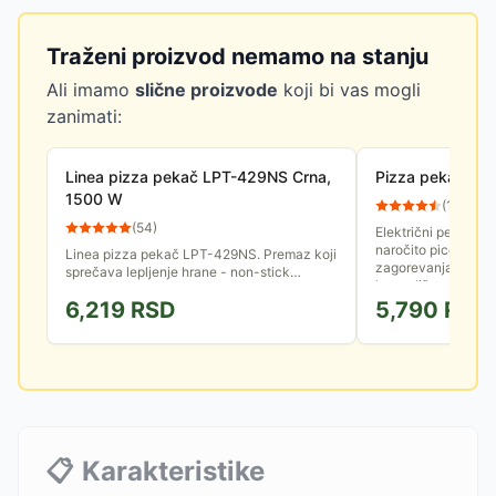
Traženi proizvod nemamo na stanju
Ali imamo
slične proizvode
koji bi vas mogli
zanimati:
Linea pizza pekač LPT-429NS Crna,
Pizza pekač CS
1500 W
(
100
)
(
54
)
Električni pekač za
naročito pice. Specij
Linea pizza pekač LPT-429NS. Premaz koji
zagorevanja. Snaga
sprečava lepljenje hrane - non-stick
kontroliše se preko.
premaz. Temperaturno otporan poklopac sa
6,219
RSD
5,790
RSD
ručkom.
📋
Karakteristike