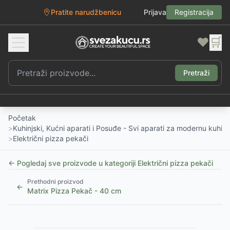
Pratite narudžbenicu
Prijava
Registracija
❤️
🛒
Pretraži
Početak
>
Kuhinjski, Kućni aparati i Posuđe - Svi aparati za modernu kuhinj
>
Električni pizza pekači
← Pogledaj sve proizvode u kategoriji
Električni pizza pekači
Prethodni proizvod
←
Matrix Pizza Pekač - 40 cm