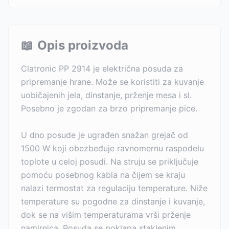
📖
Opis proizvoda
Clatronic PP 2914 je električna posuda za
pripremanje hrane. Može se koristiti za kuvanje
uobičajenih jela, dinstanje, prženje mesa i sl.
Posebno je zgodan za brzo pripremanje pice.
U dno posude je ugrađen snažan grejač od
1500 W koji obezbeđuje ravnomernu raspodelu
toplote u celoj posudi. Na struju se priključuje
pomoću posebnog kabla na čijem se kraju
nalazi termostat za regulaciju temperature. Niže
temperature su pogodne za dinstanje i kuvanje,
dok se na višim temperaturama vrši prženje
namirnica. Posuda se poklapa staklenim