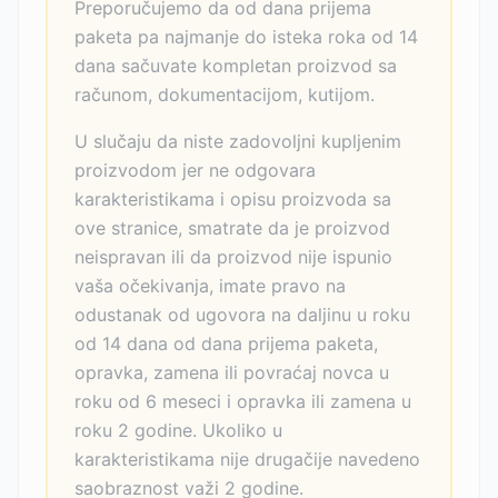
Preporučujemo da od dana prijema
paketa pa najmanje do isteka roka od 14
dana sačuvate kompletan proizvod sa
računom, dokumentacijom, kutijom.
U slučaju da niste zadovoljni kupljenim
proizvodom jer ne odgovara
karakteristikama i opisu proizvoda sa
ove stranice, smatrate da je proizvod
neispravan ili da proizvod nije ispunio
vaša očekivanja, imate pravo na
odustanak od ugovora na daljinu u roku
od 14 dana od dana prijema paketa,
opravka, zamena ili povraćaj novca u
roku od 6 meseci i opravka ili zamena u
roku 2 godine. Ukoliko u
karakteristikama nije drugačije navedeno
saobraznost važi 2 godine.