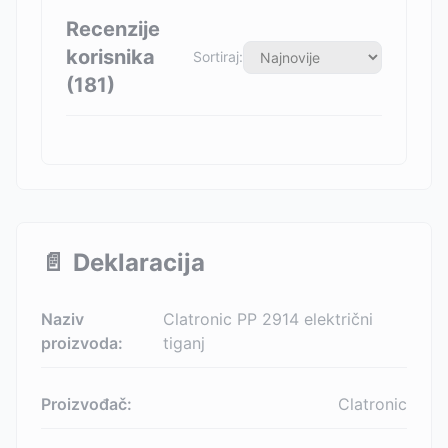
Recenzije
korisnika
Sortiraj:
(
181
)
📄
Deklaracija
Naziv
Clatronic PP 2914 električni
proizvoda:
tiganj
Proizvođač:
Clatronic