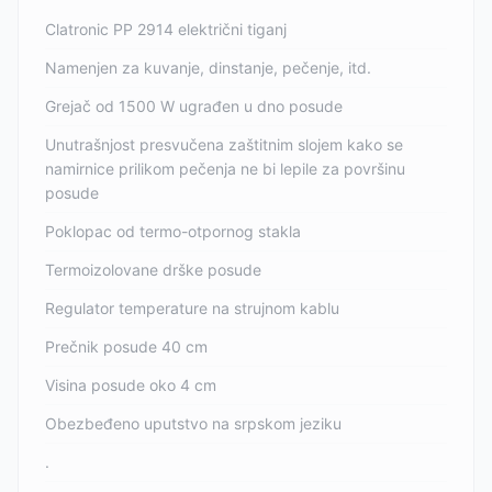
Clatronic PP 2914 električni tiganj
Namenjen za kuvanje, dinstanje, pečenje, itd.
Grejač od 1500 W ugrađen u dno posude
Unutrašnjost presvučena zaštitnim slojem kako se
namirnice prilikom pečenja ne bi lepile za površinu
posude
Poklopac od termo-otpornog stakla
Termoizolovane drške posude
Regulator temperature na strujnom kablu
Prečnik posude 40 cm
Visina posude oko 4 cm
Obezbeđeno uputstvo na srpskom jeziku
.