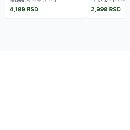
◈
aluminijum / nerđajući čelik
↔
35 × 33 × 13.5 cm
4,199
RSD
2,999
RSD