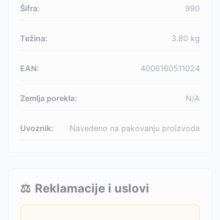
Šifra:
990
Težina:
3.80
kg
EAN:
4006160511024
Zemlja porekla:
N/A
Uvoznik:
Navedeno na pakovanju proizvoda
⚖️
Reklamacije i uslovi