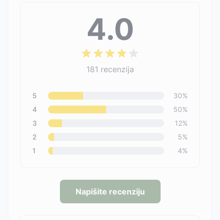
4.0
181
recenzija
5
30
%
4
50
%
3
12
%
2
5
%
1
4
%
Napišite recenziju