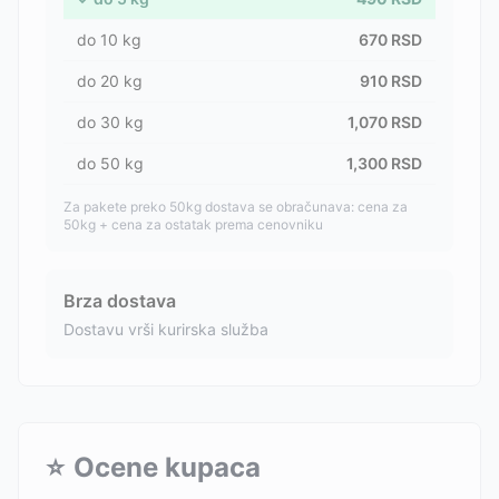
do
10
kg
670
RSD
do
20
kg
910
RSD
do
30
kg
1,070
RSD
do
50
kg
1,300
RSD
Za pakete preko 50kg dostava se obračunava: cena za
50kg + cena za ostatak prema cenovniku
Brza dostava
Dostavu vrši kurirska služba
⭐
Ocene kupaca