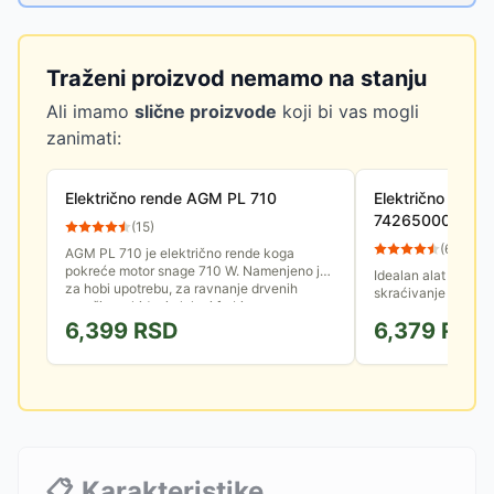
Traženi proizvod nemamo na stanju
Ali imamo
slične proizvode
koji bi vas mogli
zanimati:
Električno rende AGM PL 710
Električno ren
74265000
(
15
)
(
60
)
AGM PL 710 je električno rende koga
pokreće motor snage 710 W. Namenjeno je
Idealan alat za pos
za hobi upotrebu, za ravnanje drvenih
skraćivanje vrata, 
površina, skidanje laka i farbi sa...
glačanje površina.
6,399
RSD
6,379
RSD
📋
Karakteristike