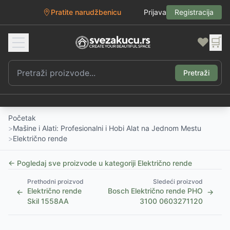
Pratite narudžbenicu
Prijava
Registracija
❤️
🛒
Pretraži
Početak
>
Mašine i Alati: Profesionalni i Hobi Alat na Jednom Mestu
>
Električno rende
← Pogledaj sve proizvode u kategoriji
Električno rende
Prethodni proizvod
Sledeći proizvod
Električno rende
Bosch Električno rende PHO
←
→
Skil 1558AA
3100 0603271120