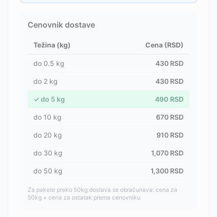
Cenovnik dostave
Težina (kg)
Cena (RSD)
do
0.5
kg
430
RSD
do
2
kg
430
RSD
✓
do
5
kg
490
RSD
do
10
kg
670
RSD
do
20
kg
910
RSD
do
30
kg
1,070
RSD
do
50
kg
1,300
RSD
Za pakete preko 50kg dostava se obračunava: cena za
50kg + cena za ostatak prema cenovniku