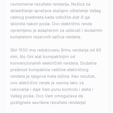
ravnomerne rezultate rendanja. Nožica za
skladištenje sprečava slučajno oštećenje Vašeg
radnog predmeta kada odložite alat ili ga
sklonite nakon posla. Ovo električno rende
opremljeno je adapterom za usisivač i dodatnim
kompletom rezervnih sečiva rendeta.
Skil 1550 ima redukovanu širinu rendanja od 60
mm, što čini alat kompaktnijim od
konvencionalnih električnih rendeta. Dodatna
prednost kompaktne veličine električnog
rendeta je njegova mala težina. Kao rezultat,
ovo električno rende je veoma lako za
rukovanje i daje Vam punu kontrolu i alata i
Vašeg posla. Ovo Vam omogućava da
postignete savršene rezultate rendanja!