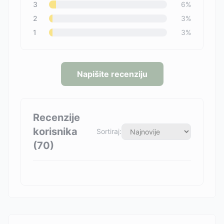
3
6
%
2
3
%
1
3
%
Napišite recenziju
Recenzije
korisnika
Sortiraj:
(
70
)