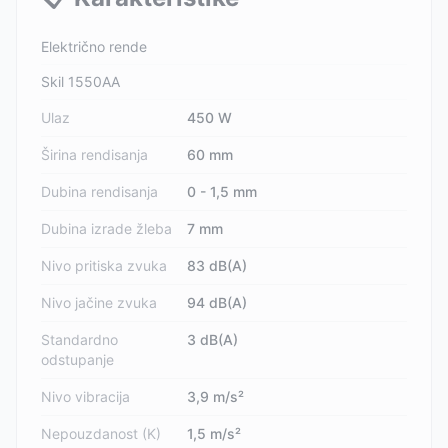
Električno rende
Skil 1550AA
Ulaz
450 W
Širina rendisanja
60 mm
Dubina rendisanja
0 - 1,5 mm
Dubina izrade žleba
7 mm
Nivo pritiska zvuka
83 dB(A)
Nivo jačine zvuka
94 dB(A)
Standardno
3 dB(A)
odstupanje
Nivo vibracija
3,9 m/s²
Nepouzdanost (K)
1,5 m/s²