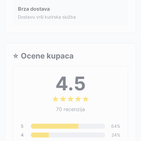
Brza dostava
Dostavu vrši kurirska služba
⭐
Ocene kupaca
4.5
70
recenzija
5
64
%
4
24
%