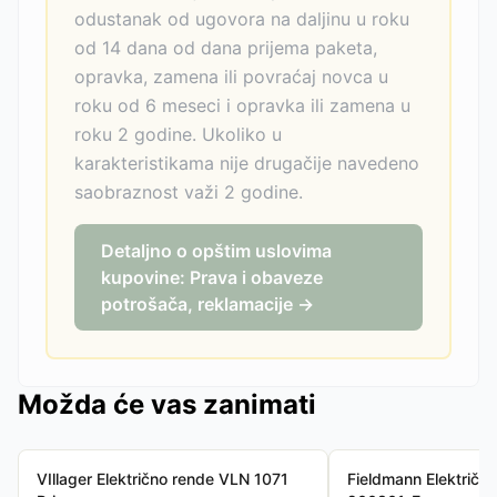
odustanak od ugovora na daljinu u roku
od 14 dana od dana prijema paketa,
opravka, zamena ili povraćaj novca u
roku od 6 meseci i opravka ili zamena u
roku 2 godine. Ukoliko u
karakteristikama nije drugačije navedeno
saobraznost važi 2 godine.
Detaljno o opštim uslovima
kupovine: Prava i obaveze
potrošača, reklamacije →
Možda će vas zanimati
VIllager Električno rende VLN 1071
Fieldmann Električn