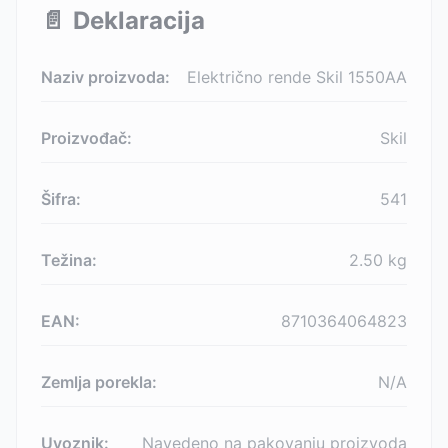
📄
Deklaracija
Naziv proizvoda:
Električno rende Skil 1550AA
Proizvođač:
Skil
Šifra:
541
Težina:
2.50
kg
EAN:
8710364064823
Zemlja porekla:
N/A
Uvoznik:
Navedeno na pakovanju proizvoda