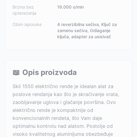
Brzina bez
16.000 o/min
opterećenja
Obim isporuke
4 reverzibilna sečiva, Ključ za
zamenu sečiva, Odlaganje
ključa, adapter za usisivač
📖
Opis proizvoda
Skil 1550 električno rende je idealan alat za
poslove rendanja kao što je skraćivanje vrata,
zaobljavanje uglova i glačanje površina. Ovo
električno rende je kompaktnije od
konvencionalnih rendeta, što Vam daje
optimalnu kontrolu nad alatom. Postolje od
visoko kvalitetnog aluminijuma obezbeđuje