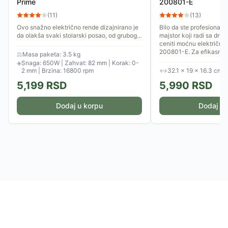
Prime
200801-E
(
11
)
(
13
)
Ovo snažno električno rende dizajnirano je
Bilo da ste profesionalni 
da olakša svaki stolarski posao, od grubog
majstor koji radi sa drve
ravnanja sirove građe do fine završne
ceniti moćnu električn
obrade. omogućava čiste...
200801-E. Za efikasnu..
⚖
Masa paketa: 3.5 kg
◈
Snaga: 650W | Zahvat: 82 mm | Korak: 0-
2 mm | Brzina: 16800 rpm
↔
32.1 × 19 × 16.3 cm
5,199
RSD
5,990
RSD
Dodaj u korpu
Dodaj u 