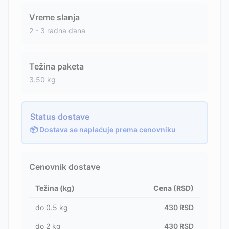
Vreme slanja
2 - 3 radna dana
Težina paketa
3.50
kg
Status dostave
📦 Dostava se naplaćuje prema cenovniku
Cenovnik dostave
Težina (kg)
Cena (RSD)
do
0.5
kg
430
RSD
do
2
kg
430
RSD