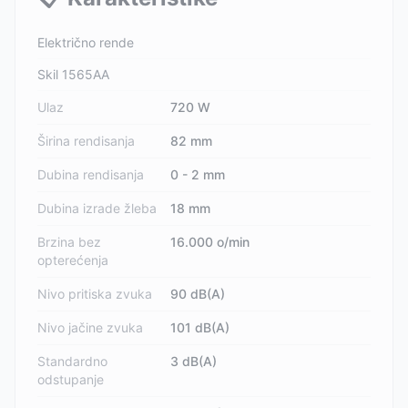
Električno rende
Skil 1565AA
Ulaz
720 W
Širina rendisanja
82 mm
Dubina rendisanja
0 - 2 mm
Dubina izrade žleba
18 mm
Brzina bez
16.000 o/min
opterećenja
Nivo pritiska zvuka
90 dB(A)
Nivo jačine zvuka
101 dB(A)
Standardno
3 dB(A)
odstupanje