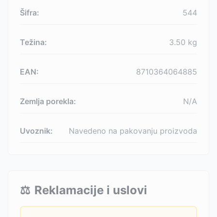
Šifra:
544
Težina:
3.50
kg
EAN:
8710364064885
Zemlja porekla:
N/A
Uvoznik:
Navedeno na pakovanju proizvoda
⚖️
Reklamacije i uslovi