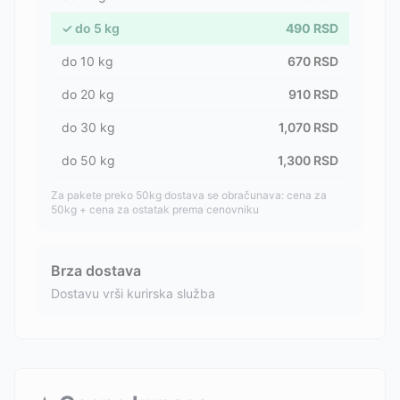
✓
do
5
kg
490
RSD
do
10
kg
670
RSD
do
20
kg
910
RSD
do
30
kg
1,070
RSD
do
50
kg
1,300
RSD
Za pakete preko 50kg dostava se obračunava: cena za
50kg + cena za ostatak prema cenovniku
Brza dostava
Dostavu vrši kurirska služba