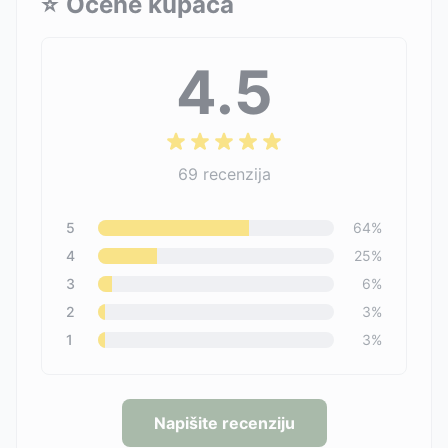
⭐
Ocene kupaca
4.5
69
recenzija
5
64
%
4
25
%
3
6
%
2
3
%
1
3
%
Napišite recenziju