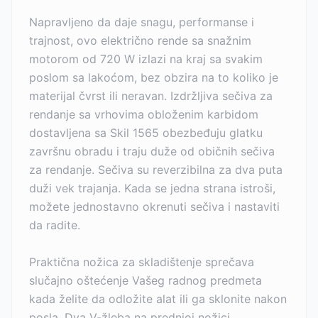
Napravljeno da daje snagu, performanse i
trajnost, ovo električno rende sa snažnim
motorom od 720 W izlazi na kraj sa svakim
poslom sa lakoćom, bez obzira na to koliko je
materijal čvrst ili neravan. Izdržljiva sečiva za
rendanje sa vrhovima obloženim karbidom
dostavljena sa Skil 1565 obezbeđuju glatku
završnu obradu i traju duže od običnih sečiva
za rendanje. Sečiva su reverzibilna za dva puta
duži vek trajanja. Kada se jedna strana istroši,
možete jednostavno okrenuti sečiva i nastaviti
da radite.
Praktična nožica za skladištenje sprečava
slučajno oštećenje Vašeg radnog predmeta
kada želite da odložite alat ili ga sklonite nakon
posla. Dva V-žleba na prednjoj nožici