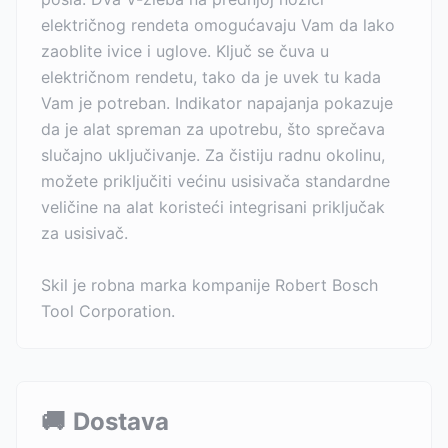
električnog rendeta omogućavaju Vam da lako
zaoblite ivice i uglove. Ključ se čuva u
električnom rendetu, tako da je uvek tu kada
Vam je potreban. Indikator napajanja pokazuje
da je alat spreman za upotrebu, što sprečava
slučajno uključivanje. Za čistiju radnu okolinu,
možete priključiti većinu usisivača standardne
veličine na alat koristeći integrisani priključak
za usisivač.
Skil je robna marka kompanije Robert Bosch
Tool Corporation.
🚚
Dostava