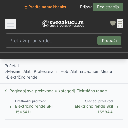
Pratite narudžbenicu
Prijava
Registracija
❤️
🛒
Pretraži
Početak
>
Mašine i Alati: Profesionalni i Hobi Alat na Jednom Mestu
>
Električno rende
← Pogledaj sve proizvode u kategoriji
Električno rende
Prethodni proizvod
Sledeći proizvod
Električno rende Skil
Električno rende Skil
←
→
1565AD
1558AA