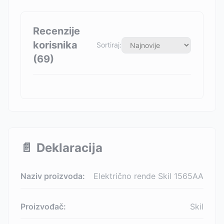
Recenzije
korisnika
Sortiraj:
(
69
)
📄
Deklaracija
Naziv proizvoda:
Električno rende Skil 1565AA
Proizvođač:
Skil