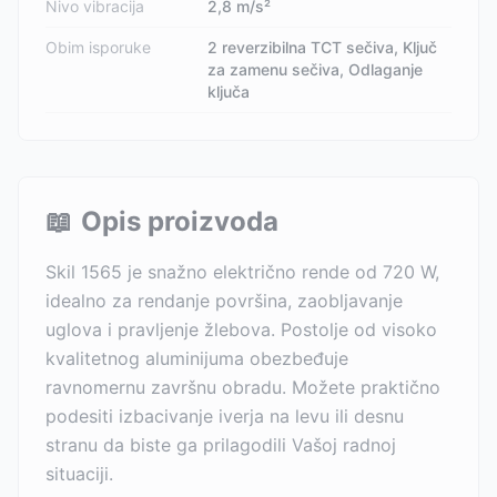
Nivo vibracija
2,8 m/s²
Obim isporuke
2 reverzibilna TCT sečiva, Ključ
za zamenu sečiva, Odlaganje
ključa
📖
Opis proizvoda
Skil 1565 je snažno električno rende od 720 W,
idealno za rendanje površina, zaobljavanje
uglova i pravljenje žlebova. Postolje od visoko
kvalitetnog aluminijuma obezbeđuje
ravnomernu završnu obradu. Možete praktično
podesiti izbacivanje iverja na levu ili desnu
stranu da biste ga prilagodili Vašoj radnoj
situaciji.