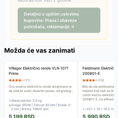
saobraznost važi 2 godine.
Detaljno o opštim uslovima
kupovine: Prava i obaveze
potrošača, reklamacije →
Možda će vas zanimati
VIllager Električno rende VLN 1071
Fieldmann Električn
Prime
200801-E
(
11
)
(
13
)
Ovo snažno električno rende dizajnirano je
Bilo da ste profesionalni 
da olakša svaki stolarski posao, od grubog
majstor koji radi sa drve
ravnanja sirove građe do fine završne
ceniti moćnu električn
obrade. omogućava čiste...
200801-E. Za efikasnu..
⚖
Masa paketa: 3.5 kg
◈
Snaga: 650W | Zahvat: 82 mm | Korak: 0-
2 mm | Brzina: 16800 rpm
↔
32.1 × 19 × 16.3 cm
5,199
RSD
5,990
RSD