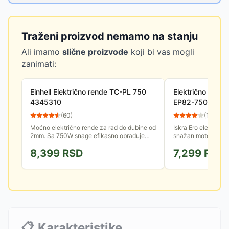
Traženi proizvod nemamo na stanju
Ali imamo
slične proizvode
koji bi vas mogli
zanimati:
Einhell Električno rende TC-PL 750
Električno rende
4345310
EP82-750
(
60
)
(
13
)
Moćno električno rende za rad do dubine od
Iskra Ero električn
2mm. Sa 750W snage efikasno obrađuje
snažan motor od 75
drvene površine, dok kvalitetan nož
podesiva do najviš
8,399
RSD
7,299
RSD
obezbeđuje preciznost u radu.
V žleba moguće odab
📋
Karakteristike