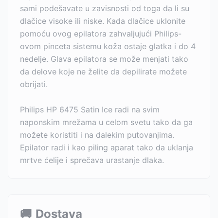
sami podešavate u zavisnosti od toga da li su
dlačice visoke ili niske. Kada dlačice uklonite
pomoću ovog epilatora zahvaljujući Philips-
ovom pinceta sistemu koža ostaje glatka i do 4
nedelje. Glava epilatora se može menjati tako
da delove koje ne želite da depilirate možete
obrijati.
Philips HP 6475 Satin Ice radi na svim
naponskim mrežama u celom svetu tako da ga
možete koristiti i na dalekim putovanjima.
Epilator radi i kao piling aparat tako da uklanja
mrtve ćelije i sprečava urastanje dlaka.
🚚
Dostava