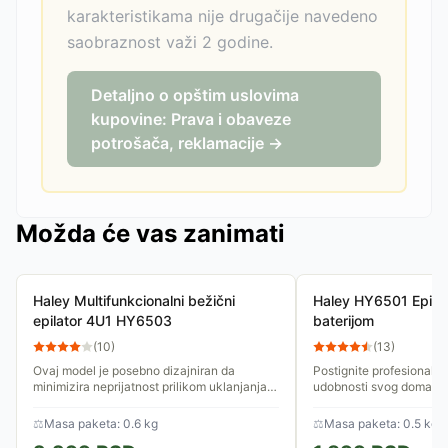
karakteristikama nije drugačije navedeno
saobraznost važi 2 godine.
Detaljno o opštim uslovima
kupovine: Prava i obaveze
potrošača, reklamacije →
Možda će vas zanimati
Haley Multifunkcionalni bežični
Haley HY6501 Epilat
epilator 4U1 HY6503
baterijom
(
10
)
(
13
)
Ovaj model je posebno dizajniran da
Postignite profesionalne
minimizira neprijatnost prilikom uklanjanja
udobnosti svog doma u
dlačica, koristeći precizni sistem koji izvlači
Dizajniran da prati kont
dlaku iz korena,...
omogućava vam dugotraj
⚖
Masa paketa: 0.6 kg
⚖
Masa paketa: 0.5 kg