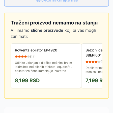
Kontaktirajte nas
Traženi proizvod nemamo na stanju
Ali imamo
slične proizvode
koji bi vas mogli
zanimati:
Rowenta epilator EP4920
Bežični depilat
3BEPI001
(
14
)
(
10
)
Učinite uklanjanje dlačica nežnim, brzim i
lakim bez neželjenih efekata! Aquasoft
Depilator moderno
epilator za žene kombinuje izuzetno
rada sa i bez kabla.
efikasno uklanjanje dlačica sa...
brzo punjenje od 9
8,199
RSD
7,199
RSD
rada do 40 minuta...