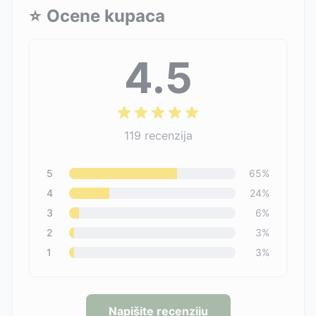
⭐
Ocene kupaca
4.5
119
recenzija
5
65
%
4
24
%
3
6
%
2
3
%
1
3
%
Napišite recenziju