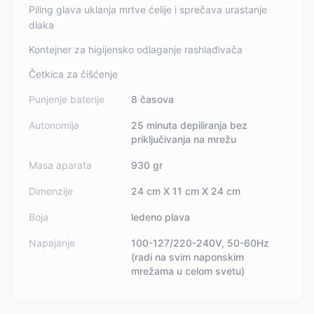
Piling glava uklanja mrtve ćelije i sprečava urastanje
dlaka
Kontejner za higijensko odlaganje rashlađivača
Četkica za čišćenje
Punjenje baterije
8 časova
Autonomija
25 minuta depiliranja bez
priključivanja na mrežu
Masa aparata
930 gr
Dimenzije
24 cm X 11 cm X 24 cm
Boja
ledeno plava
Napajanje
100-127/220-240V, 50-60Hz
(radi na svim naponskim
mrežama u celom svetu)