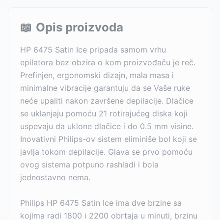
📖
Opis proizvoda
HP 6475 Satin Ice pripada samom vrhu
epilatora bez obzira o kom proizvođaču je reč.
Prefinjen, ergonomski dizajn, mala masa i
minimalne vibracije garantuju da se Vaše ruke
neće upaliti nakon završene depilacije. Dlačice
se uklanjaju pomoću 21 rotirajućeg diska koji
uspevaju da uklone dlačice i do 0.5 mm visine.
Inovativni Philips-ov sistem eliminiše bol koji se
javlja tokom depilacije. Glava se prvo pomoću
ovog sistema potpuno rashladi i bola
jednostavno nema.
Philips HP 6475 Satin Ice ima dve brzine sa
kojima radi 1800 i 2200 obrtaja u minuti, brzinu