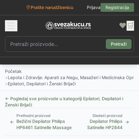
Pratite narudžbenicu
Prijava
Registracija
❤️
🛒
Pretraži
Početak
>
Lepota i Zdravlje: Aparati za Negu, Masažeri i Medicinska Opre
>
Epilatori, Depilatori i Ženski Brijači
← Pogledaj sve proizvode u kategoriji
Epilatori, Depilatori i
Ženski Brijači
Prethodni proizvod
Sledeći proizvod
Bežični Depilator Philips
Depilator Philips
←
→
HP6461 Satinelle Massage
Satinelle HP2844