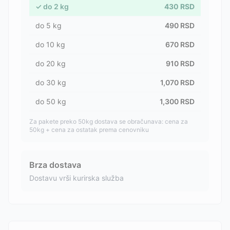
✓
do
2
kg
430
RSD
do
5
kg
490
RSD
do
10
kg
670
RSD
do
20
kg
910
RSD
do
30
kg
1,070
RSD
do
50
kg
1,300
RSD
Za pakete preko 50kg dostava se obračunava: cena za
50kg + cena za ostatak prema cenovniku
Brza dostava
Dostavu vrši kurirska služba