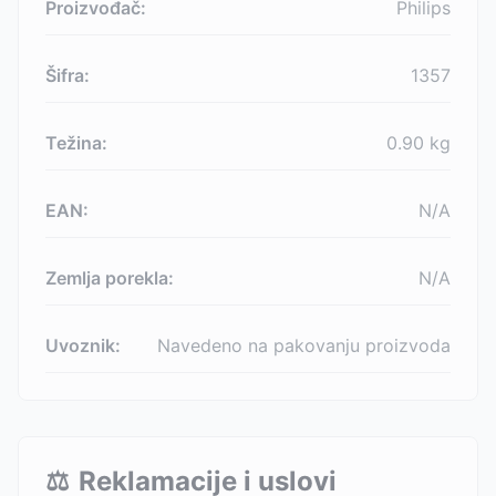
Proizvođač:
Philips
Šifra:
1357
Težina:
0.90
kg
EAN:
N/A
Zemlja porekla:
N/A
Uvoznik:
Navedeno na pakovanju proizvoda
⚖️
Reklamacije i uslovi