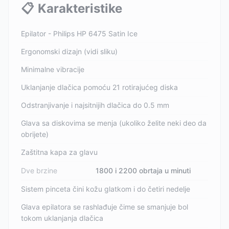
📋
Karakteristike
Epilator - Philips HP 6475 Satin Ice
Ergonomski dizajn (vidi sliku)
Minimalne vibracije
Uklanjanje dlačica pomoću 21 rotirajućeg diska
Odstranjivanje i najsitnijih dlačica do 0.5 mm
Glava sa diskovima se menja (ukoliko želite neki deo da
obrijete)
Zaštitna kapa za glavu
Dve brzine
1800 i 2200 obrtaja u minuti
Sistem pinceta čini kožu glatkom i do četiri nedelje
Glava epilatora se rashlađuje čime se smanjuje bol
tokom uklanjanja dlačica