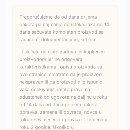
Preporučujemo da od dana prijema
paketa pa najmanje do isteka roka od 14
dana sačuvate kompletan proizvod sa
računom, dokumentacijom, kutijom.
U slučaju da niste zadovoljni kupljenim
proizvodom jer ne odgovara
karakteristikama i opisu proizvoda sa
ove stranice, smatrate da je proizvod
neispravan ili da proizvod nije ispunio
vaša očekivanja, imate pravo na
odustanak od ugovora na daljinu u roku
od 14 dana od dana prijema paketa,
opravka, zamena ili povraćaj novca u
roku od 6 meseci i opravka ili zamena u
roku 2 godine. Ukoliko u