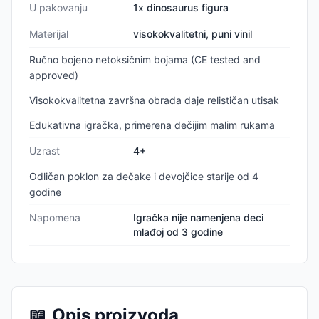
U pakovanju
1x dinosaurus figura
Materijal
visokokvalitetni, puni vinil
Ručno bojeno netoksičnim bojama (CE tested and
approved)
Visokokvalitetna završna obrada daje relističan utisak
Edukativna igračka, primerena dečijim malim rukama
Uzrast
4+
Odličan poklon za dečake i devojčice starije od 4
godine
Napomena
Igračka nije namenjena deci
mlađoj od 3 godine
📖
Opis proizvoda