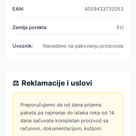
EAN:
4059433732053
Zemlja porekla:
EU
Uvoznik:
Navedeno na pakovanju proizvoda
⚖️
Reklamacije i uslovi
Preporučujemo da od dana prijema
paketa pa najmanje do isteka roka od 14
dana sačuvate kompletan proizvod sa
računom, dokumentacijom, kutijom.