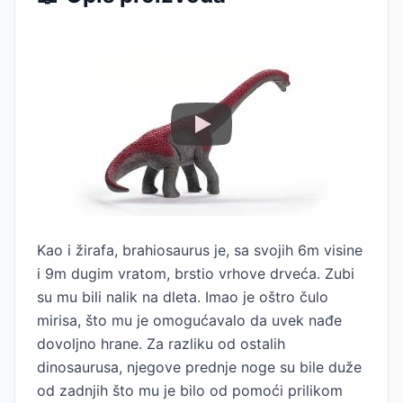
Kao i žirafa, brahiosaurus je, sa svojih 6m visine
i 9m dugim vratom, brstio vrhove drveća. Zubi
su mu bili nalik na dleta. Imao je oštro čulo
mirisa, što mu je omogućavalo da uvek nađe
dovoljno hrane. Za razliku od ostalih
dinosaurusa, njegove prednje noge su bile duže
od zadnjih što mu je bilo od pomoći prilikom