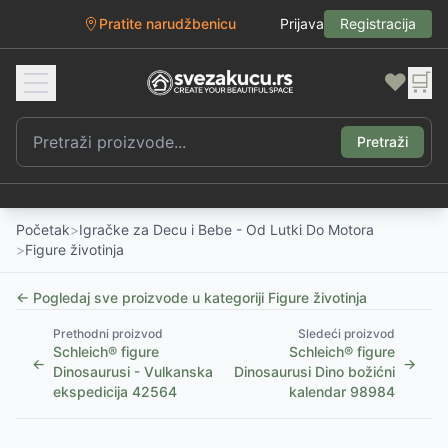
Pratite narudžbenicu
Prijava
Registracija
❤️
🛒
Pretraži
Početak
>
Igračke za Decu i Bebe - Od Lutki Do Motora
>
Figure životinja
← Pogledaj sve proizvode u kategoriji
Figure životinja
Prethodni proizvod
Sledeći proizvod
Schleich® figure
Schleich® figure
←
→
Dinosaurusi - Vulkanska
Dinosaurusi Dino božićni
ekspedicija 42564
kalendar 98984
1
/
2