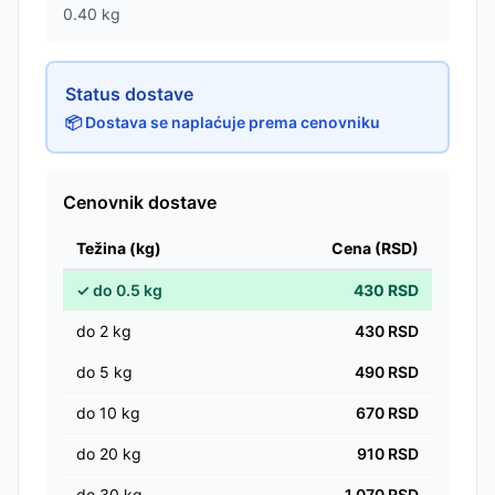
0.40
kg
Status dostave
📦 Dostava se naplaćuje prema cenovniku
Cenovnik dostave
Težina (kg)
Cena (RSD)
✓
do
0.5
kg
430
RSD
do
2
kg
430
RSD
do
5
kg
490
RSD
do
10
kg
670
RSD
do
20
kg
910
RSD
do
30
kg
1,070
RSD