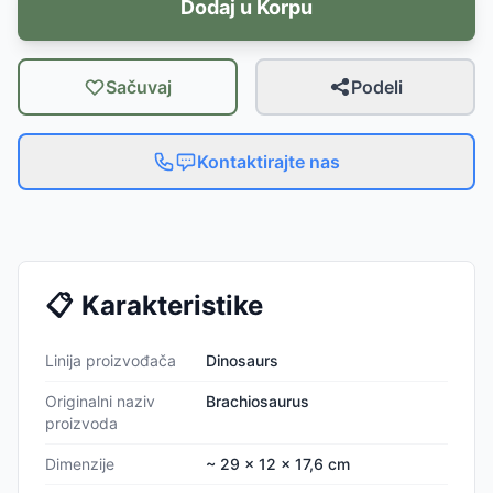
Dodaj u Korpu
Sačuvaj
Podeli
Kontaktirajte nas
📋
Karakteristike
Linija proizvođača
Dinosaurs
Originalni naziv
Brachiosaurus
proizvoda
Dimenzije
~ 29 x 12 x 17,6 cm