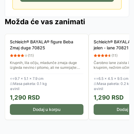
Možda će vas zanimati
Schleich® BAYALA® figure Beba
Schleich® BAYALA® 
Zmaj duge 70825
jelen - lane 70821
(
11
)
(
11
)
Krupnih, lila očiju, mladunče zmaja duge
Čarobno lane zaista izg
izgleda nevino i pitomo, ali ne sumnjajte:
krupnim, nežnim očima i 
spremno je za svakakve trikove! Čarobne
roščićima! Odlučilo je d
figurice ​​Schleich®...
može. Figurice ​​Schleich
↔
9.7 × 5.1 × 7.9 cm
↔
6.5 × 4.5 × 9.5 cm
⚖
Masa paketa: 0.1 kg
⚖
Masa paketa: 0.2 kg
◈
vinil
◈
vinil
1,290
RSD
1,290
RSD
Dodaj u korpu
Dodaj u 