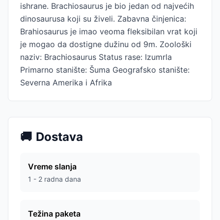
ishrane. Brachiosaurus je bio jedan od najvećih
dinosaurusa koji su živeli. Zabavna činjenica:
Brahiosaurus je imao veoma fleksibilan vrat koji
je mogao da dostigne dužinu od 9m. Zoološki
naziv: Brachiosaurus Status rase: Izumrla
Primarno stanište: Šuma Geografsko stanište:
Severna Amerika i Afrika
🚚
Dostava
Vreme slanja
1 - 2 radna dana
Težina paketa