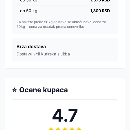
do
50
kg
1,300
RSD
Za pakete preko 50kg dostava se obračunava: cena za
50kg + cena za ostatak prema cenovniku
Brza dostava
Dostavu vrši kurirska služba
⭐
Ocene kupaca
4.7