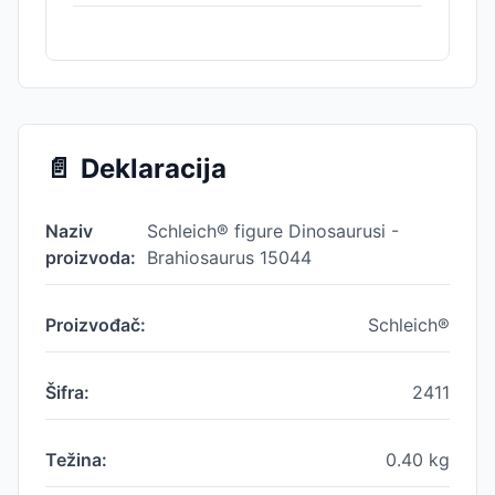
📄
Deklaracija
Naziv
Schleich® figure Dinosaurusi -
proizvoda:
Brahiosaurus 15044
Proizvođač:
Schleich®
Šifra:
2411
Težina:
0.40
kg