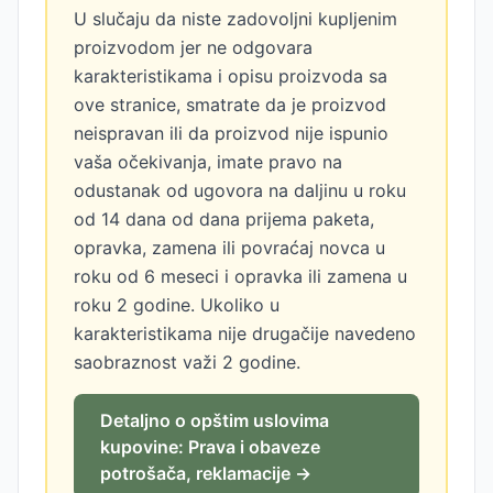
U slučaju da niste zadovoljni kupljenim
proizvodom jer ne odgovara
karakteristikama i opisu proizvoda sa
ove stranice, smatrate da je proizvod
neispravan ili da proizvod nije ispunio
vaša očekivanja, imate pravo na
odustanak od ugovora na daljinu u roku
od 14 dana od dana prijema paketa,
opravka, zamena ili povraćaj novca u
roku od 6 meseci i opravka ili zamena u
roku 2 godine. Ukoliko u
karakteristikama nije drugačije navedeno
saobraznost važi 2 godine.
Detaljno o opštim uslovima
kupovine: Prava i obaveze
potrošača, reklamacije →