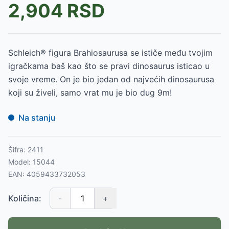
2,904
RSD
Schleich® figura Brahiosaurusa se ističe među tvojim
igračkama baš kao što se pravi dinosaurus isticao u
svoje vreme. On je bio jedan od najvećih dinosaurusa
koji su živeli, samo vrat mu je bio dug 9m!
Na stanju
Šifra:
2411
Model:
15044
EAN:
4059433732053
Količina:
-
+