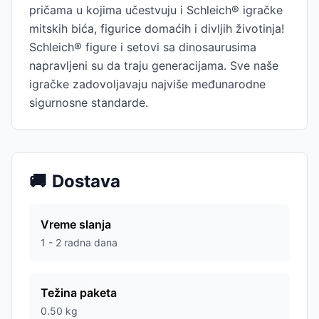
pričama u kojima učestvuju i Schleich® igračke
mitskih bića, figurice domaćih i divljih životinja!
Schleich® figure i setovi sa dinosaurusima
napravljeni su da traju generacijama. Sve naše
igračke zadovoljavaju najviše međunarodne
sigurnosne standarde.
🚚
Dostava
Vreme slanja
1 - 2 radna dana
Težina paketa
0.50
kg