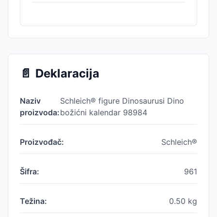
📄
Deklaracija
Naziv
Schleich® figure Dinosaurusi Dino
proizvoda:
božićni kalendar 98984
Proizvođač:
Schleich®
Šifra:
961
Težina:
0.50
kg