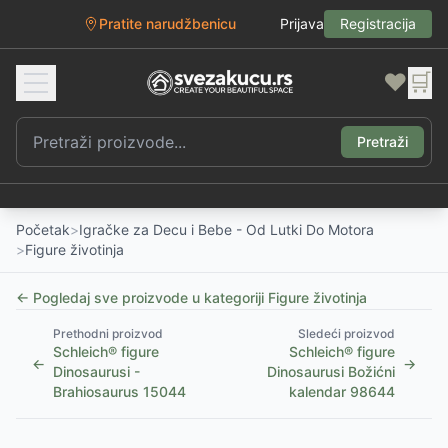
Pratite narudžbenicu
Prijava
Registracija
❤️
🛒
Pretraži
Početak
>
Igračke za Decu i Bebe - Od Lutki Do Motora
>
Figure životinja
← Pogledaj sve proizvode u kategoriji
Figure životinja
Prethodni proizvod
Sledeći proizvod
Schleich® figure
Schleich® figure
←
→
Dinosaurusi -
Dinosaurusi Božićni
Brahiosaurus 15044
kalendar 98644
1
/
3