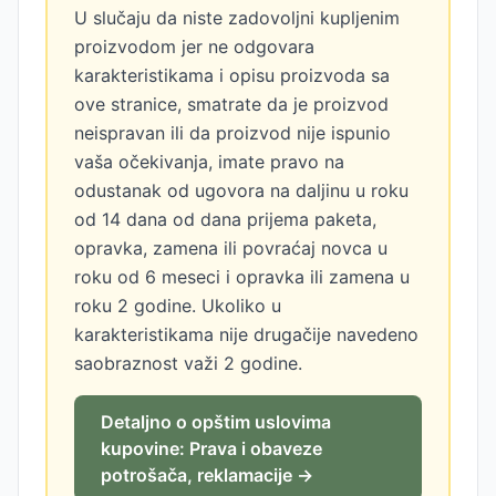
U slučaju da niste zadovoljni kupljenim
proizvodom jer ne odgovara
karakteristikama i opisu proizvoda sa
ove stranice, smatrate da je proizvod
neispravan ili da proizvod nije ispunio
vaša očekivanja, imate pravo na
odustanak od ugovora na daljinu u roku
od 14 dana od dana prijema paketa,
opravka, zamena ili povraćaj novca u
roku od 6 meseci i opravka ili zamena u
roku 2 godine. Ukoliko u
karakteristikama nije drugačije navedeno
saobraznost važi 2 godine.
Detaljno o opštim uslovima
kupovine: Prava i obaveze
potrošača, reklamacije →