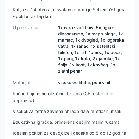
Kutija sa 24 otvora, u svakom otvoru je Schleich® figura
- poklon za taj dan
U pakovanju
1x istraživač Luis, 5x figure
dinosaurusa, 1x mapa blaga, 1x
mamac, 1x dvogled, 1x logorska
vatra, 1x ranac, 1x satelitski
telefon, 1x list, 1x nož, 1x boca,
1x panj, 1x kofa, 2x jabuke, 1x
šolja, 1x kost, 1x kovčeg, 1x
zlatni pehar
Materijal
visokokvalitetni, puni vinil
Ručno bojeno netoksičnim bojama (CE tested and
approved)
Visokokvalitetna završna obrada daje relističan utisak
Edukativna igračka, primerena dečijim malim rukama
Idealan poklon za devojčice i dečake od 5 do 12 godina