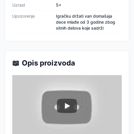
Uzrast
5+
Upozorenje
Igračku držati van domašaja
dece mlađe od 3 godine zbog
sitnih delova koje sadrži
📖
Opis proizvoda