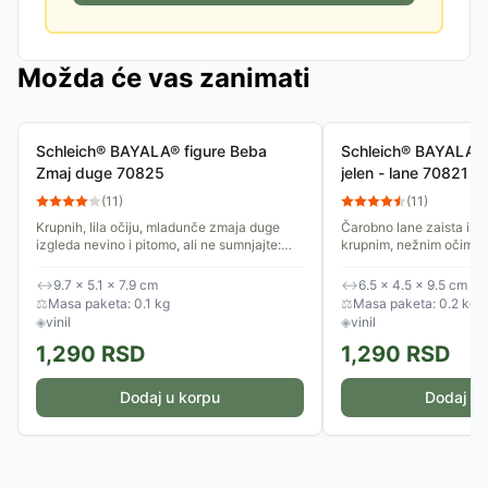
Možda će vas zanimati
Schleich® BAYALA® figure Beba
Schleich® BAYALA® 
Zmaj duge 70825
jelen - lane 70821
(
11
)
(
11
)
Krupnih, lila očiju, mladunče zmaja duge
Čarobno lane zaista izg
izgleda nevino i pitomo, ali ne sumnjajte:
krupnim, nežnim očima i 
spremno je za svakakve trikove! Čarobne
roščićima! Odlučilo je d
figurice ​​Schleich®...
može. Figurice ​​Schleich
↔
9.7 × 5.1 × 7.9 cm
↔
6.5 × 4.5 × 9.5 cm
⚖
Masa paketa: 0.1 kg
⚖
Masa paketa: 0.2 kg
◈
vinil
◈
vinil
1,290
RSD
1,290
RSD
Dodaj u korpu
Dodaj u 