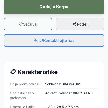
Dodaj u Korpu
Sačuvaj
Podeli
Kontaktirajte nas
📋
Karakteristike
Linija proizvođača
Schleich® DINOSAURS
Originalni naziv
Advent Calendar DINOSAURS
proizvoda
Dimenzije kutije
~ 39 x 28,5 x 7,5 cm