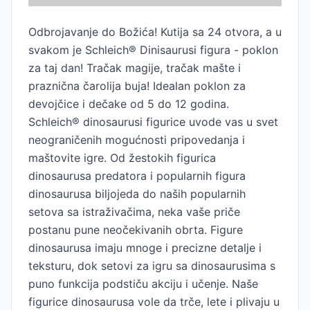
Odbrojavanje do Božića! Kutija sa 24 otvora, a u
svakom je Schleich® Dinisaurusi figura - poklon
za taj dan! Tračak magije, tračak mašte i
praznična čarolija buja! Idealan poklon za
devojčice i dečake od 5 do 12 godina.
Schleich® dinosaurusi figurice uvode vas u svet
neograničenih mogućnosti pripovedanja i
maštovite igre. Od žestokih figurica
dinosaurusa predatora i popularnih figura
dinosaurusa biljojeda do naših popularnih
setova sa istraživačima, neka vaše priče
postanu pune neočekivanih obrta. Figure
dinosaurusa imaju mnoge i precizne detalje i
teksturu, dok setovi za igru sa dinosaurusima s
puno funkcija podstiču akciju i učenje. Naše
figurice dinosaurusa vole da trče, lete i plivaju ​​u