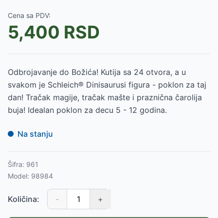
Cena sa PDV:
5,400
RSD
Odbrojavanje do Božića! Kutija sa 24 otvora, a u
svakom je Schleich® Dinisaurusi figura - poklon za taj
dan! Tračak magije, tračak mašte i praznična čarolija
buja! Idealan poklon za decu 5 - 12 godina.
Na stanju
Šifra:
961
Model:
98984
Količina:
-
+