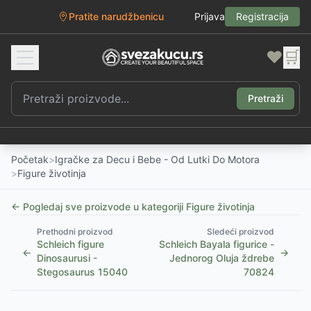
Pratite narudžbenicu
Prijava
Registracija
❤️
🛒
Pretraži
Početak
>
Igračke za Decu i Bebe - Od Lutki Do Motora
>
Figure životinja
← Pogledaj sve proizvode u kategoriji
Figure životinja
Prethodni proizvod
Sledeći proizvod
Schleich figure
Schleich Bayala figurice -
←
→
Dinosaurusi -
Jednorog Oluja ždrebe
Stegosaurus 15040
70824
1
/
3