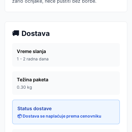
zario očnjake, neće pustiti bez borbe.
🚚
Dostava
Vreme slanja
1 - 2 radna dana
Težina paketa
0.30
kg
Status dostave
📦 Dostava se naplaćuje prema cenovniku