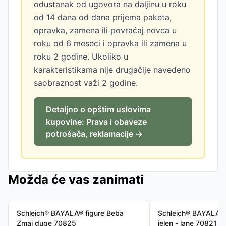
odustanak od ugovora na daljinu u roku
od 14 dana od dana prijema paketa,
opravka, zamena ili povraćaj novca u
roku od 6 meseci i opravka ili zamena u
roku 2 godine. Ukoliko u
karakteristikama nije drugačije navedeno
saobraznost važi 2 godine.
Detaljno o opštim uslovima
kupovine: Prava i obaveze
potrošača, reklamacije →
Možda će vas zanimati
Schleich® BAYALA® figure Beba
Schleich® BAYALA® 
Zmaj duge 70825
jelen - lane 70821