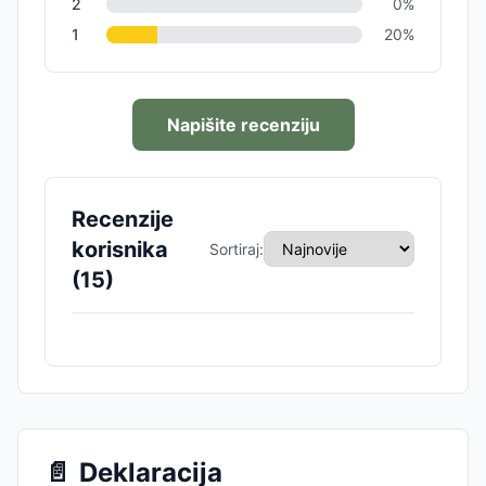
2
0
%
1
20
%
Napišite recenziju
Recenzije
korisnika
Sortiraj:
(
15
)
📄
Deklaracija