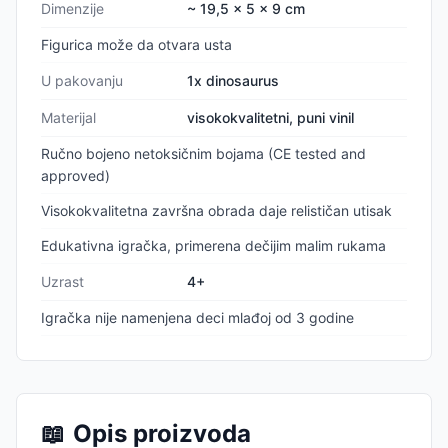
Dimenzije
~ 19,5 x 5 x 9 cm
Figurica može da otvara usta
U pakovanju
1x dinosaurus
Materijal
visokokvalitetni, puni vinil
Ručno bojeno netoksičnim bojama (CE tested and
approved)
Visokokvalitetna završna obrada daje relističan utisak
Edukativna igračka, primerena dečijim malim rukama
Uzrast
4+
Igračka nije namenjena deci mlađoj od 3 godine
📖
Opis proizvoda