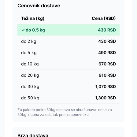
Cenovnik dostave
Težina (kg)
Cena (RSD)
✓
do
0.5
kg
430
RSD
do
2
kg
430
RSD
do
5
kg
490
RSD
do
10
kg
670
RSD
do
20
kg
910
RSD
do
30
kg
1,070
RSD
do
50
kg
1,300
RSD
Za pakete preko 50kg dostava se obračunava: cena za
50kg + cena za ostatak prema cenovniku
Brza dostava