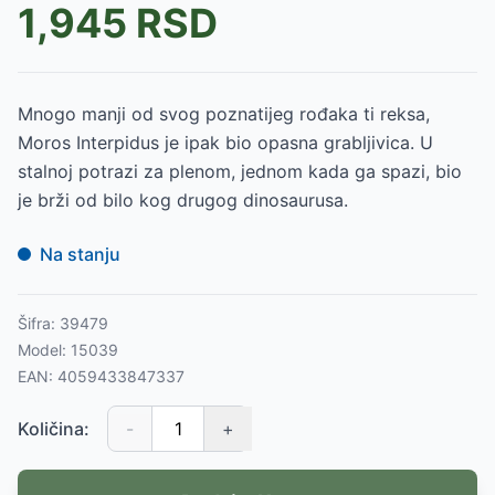
1,945
RSD
Mnogo manji od svog poznatijeg rođaka ti reksa,
Moros Interpidus je ipak bio opasna grabljivica. U
stalnoj potrazi za plenom, jednom kada ga spazi, bio
je brži od bilo kog drugog dinosaurusa.
Na stanju
Šifra:
39479
Model:
15039
EAN:
4059433847337
Količina:
-
+