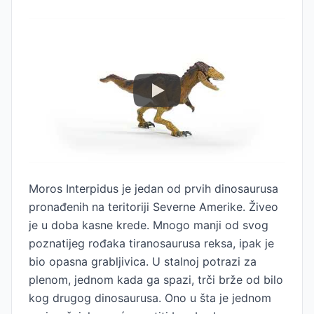
Moros Interpidus je jedan od prvih dinosaurusa
pronađenih na teritoriji Severne Amerike. Živeo
je u doba kasne krede. Mnogo manji od svog
poznatijeg rođaka tiranosaurusa reksa, ipak je
bio opasna grabljivica. U stalnoj potrazi za
plenom, jednom kada ga spazi, trči brže od bilo
kog drugog dinosaurusa. Ono u šta je jednom