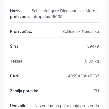
Naziv
Schleich figure Dinosaurusi - Moros
proizvoda:
Intrepidus 15039
Proizvođač:
Schleich - Nemačka
Šifra:
39479
Težina:
0.30
kg
EAN:
4059433847337
Zemlja porekla:
EU
Uvoznik:
Navedeno na pakovanju proizvoda