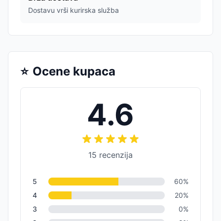
Dostavu vrši kurirska služba
⭐
Ocene kupaca
4.6
15
recenzija
5
60
%
4
20
%
3
0
%