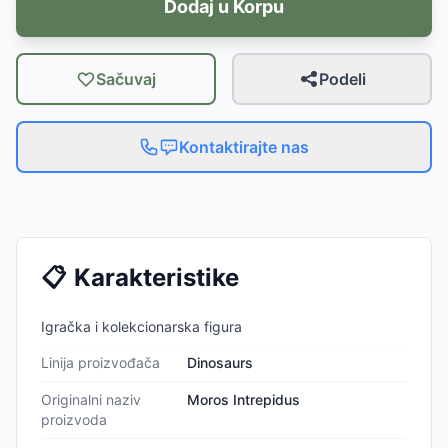
Dodaj u Korpu
Sačuvaj
Podeli
Kontaktirajte nas
📋
Karakteristike
Igračka i kolekcionarska figura
Linija proizvođača
Dinosaurs
Originalni naziv
Moros Intrepidus
proizvoda