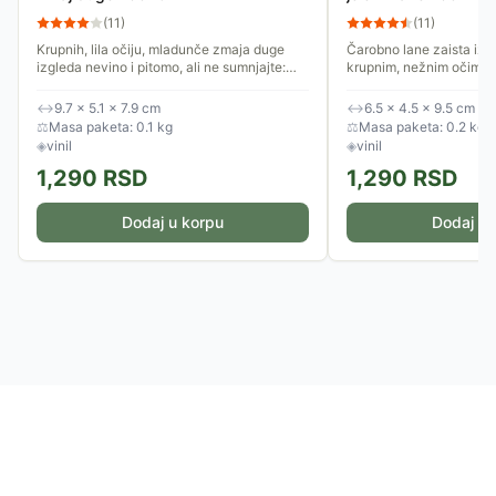
(
11
)
(
11
)
Krupnih, lila očiju, mladunče zmaja duge
Čarobno lane zaista izg
izgleda nevino i pitomo, ali ne sumnjajte:
krupnim, nežnim očima i 
spremno je za svakakve trikove! Čarobne
roščićima! Odlučilo je d
figurice ​​Schleich®...
može. Figurice ​​Schleich
↔
9.7 × 5.1 × 7.9 cm
↔
6.5 × 4.5 × 9.5 cm
⚖
Masa paketa: 0.1 kg
⚖
Masa paketa: 0.2 kg
◈
vinil
◈
vinil
1,290
RSD
1,290
RSD
Dodaj u korpu
Dodaj u 