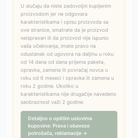
U slučaju da niste zadovoljni kupljenim
proizvodom jer ne odgovara
karakteristikama i opisu proizvoda sa
ove stranice, smatrate da je proizvod
neispravan ili da proizvod nije ispunio
vaša očekivanja, imate pravo na
odustanak od ugovora na daljinu u roku
od 14 dana od dana prijema paketa,
opravka, zamena ili povraćaj novca u
roku od 6 meseci i opravka ili zamena u
roku 2 godine. Ukoliko u
karakteristikama nije drugačije navedeno
saobraznost važi 2 godine.
Detaljno o opštim uslovima
kupovine: Prava i obaveze
potrošača, reklamacije →