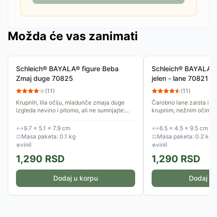
Možda će vas zanimati
Schleich® BAYALA® figure Beba
Schleich® BAYALA® 
Zmaj duge 70825
jelen - lane 70821
(
11
)
(
11
)
Krupnih, lila očiju, mladunče zmaja duge
Čarobno lane zaista izg
izgleda nevino i pitomo, ali ne sumnjajte:
krupnim, nežnim očima i 
spremno je za svakakve trikove! Čarobne
roščićima! Odlučilo je d
figurice ​​Schleich®...
može. Figurice ​​Schleich
↔
9.7 × 5.1 × 7.9 cm
↔
6.5 × 4.5 × 9.5 cm
⚖
Masa paketa: 0.1 kg
⚖
Masa paketa: 0.2 kg
◈
vinil
◈
vinil
1,290
RSD
1,290
RSD
Dodaj u korpu
Dodaj u 