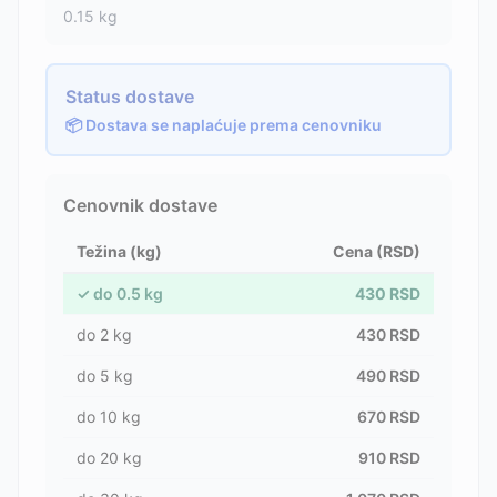
0.15
kg
Status dostave
📦 Dostava se naplaćuje prema cenovniku
Cenovnik dostave
Težina (kg)
Cena (RSD)
✓
do
0.5
kg
430
RSD
do
2
kg
430
RSD
do
5
kg
490
RSD
do
10
kg
670
RSD
do
20
kg
910
RSD