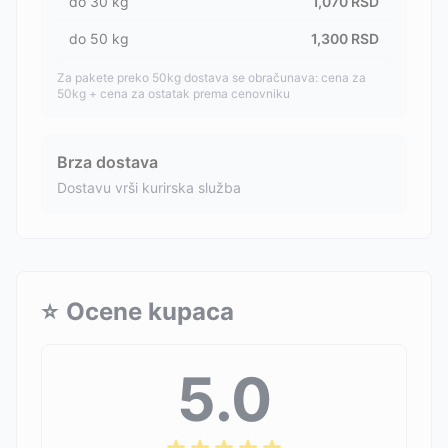
do
30
kg
1,070
RSD
do
50
kg
1,300
RSD
Za pakete preko 50kg dostava se obračunava: cena za
50kg + cena za ostatak prema cenovniku
Brza dostava
Dostavu vrši kurirska služba
⭐
Ocene kupaca
5.0