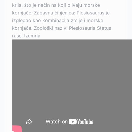
krila, što je način na koji plivaju morske
kornjače. Zabavna činjenica: Plesiosaurus je
izgledao kao kombinacija zmije i morske
kornjače. Zoološki naziv: Plesiosauria Status
rase: Izumrla