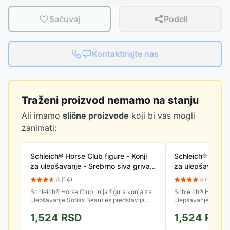
Sačuvaj
Podeli
Kontaktirajte nas
Traženi proizvod nemamo na stanju
Ali imamo
slične proizvode
koji bi vas mogli
zanimati:
Schleich® Horse Club figure - Konji
Schleich® Horse 
za ulepšavanje - Srebrno siva griva i
za ulepšavanje -
rep za konja 42652
za konja 42654
(
14
)
(
15
)
Schleich® Horse Club linija figura konja za
Schleich® Horse Clu
ulepšavanje Sofias Beauties predstavlja
ulepšavanje Sofias 
dodatke za konje: grivu i rep koji se mogu
dodatke za konje: g
1,524
RSD
1,524
RSD
češljati i ukrasiti...
češljati i ukrasiti...