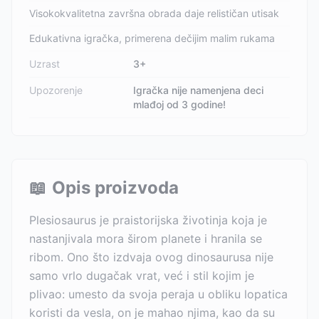
Visokokvalitetna završna obrada daje relističan utisak
Edukativna igračka, primerena dečijim malim rukama
Uzrast
3+
Upozorenje
Igračka nije namenjena deci
mlađoj od 3 godine!
📖
Opis proizvoda
Plesiosaurus je praistorijska životinja koja je
nastanjivala mora širom planete i hranila se
ribom. Ono što izdvaja ovog dinosaurusa nije
samo vrlo dugačak vrat, već i stil kojim je
plivao: umesto da svoja peraja u obliku lopatica
koristi da vesla, on je mahao njima, kao da su