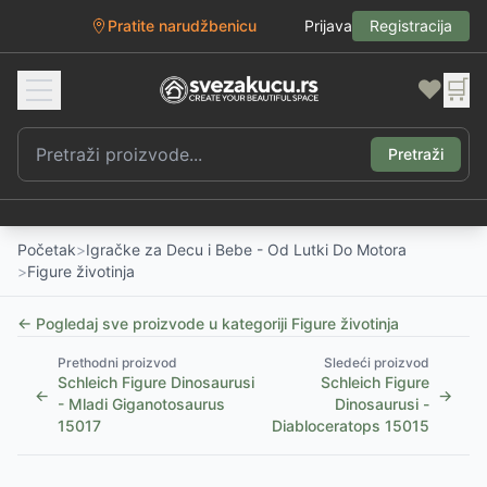
Pratite narudžbenicu
Prijava
Registracija
❤️
🛒
Pretraži
Početak
>
Igračke za Decu i Bebe - Od Lutki Do Motora
>
Figure životinja
← Pogledaj sve proizvode u kategoriji
Figure životinja
Prethodni proizvod
Sledeći proizvod
Schleich Figure Dinosaurusi
Schleich Figure
←
→
- Mladi Giganotosaurus
Dinosaurusi -
15017
Diabloceratops 15015
1
/
3