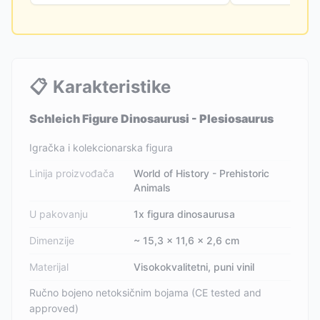
📋
Karakteristike
Schleich Figure Dinosaurusi - Plesiosaurus
Igračka i kolekcionarska figura
Linija proizvođača
World of History - Prehistoric
Animals
U pakovanju
1x figura dinosaurusa
Dimenzije
~ 15,3 x 11,6 x 2,6 cm
Materijal
Visokokvalitetni, puni vinil
Ručno bojeno netoksičnim bojama (CE tested and
approved)