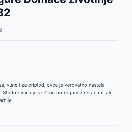
82
)
, vune i za priplod, ovca je verovatno nastala
. Stado ovaca je vođeno potragom za hranom, ali i
rhije.