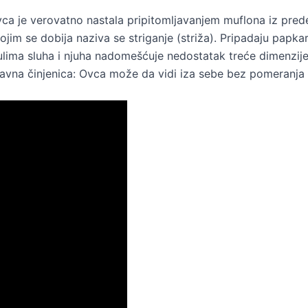
ca je verovatno nastala pripitomljavanjem muflona iz predel
jim se dobija naziva se striganje (striža). Pripadaju papkarim
im čulima sluha i njuha nadomešćuje nedostatak treće dimenz
bavna činjenica: Ovca može da vidi iza sebe bez pomeranja g