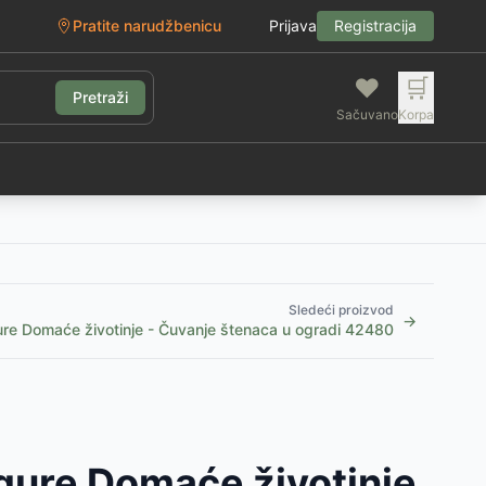
Pratite narudžbenicu
Prijava
Registracija
❤️
🛒
Pretraži
Sačuvano
Korpa
g
Sledeći proizvod
→
ure Domaće životinje - Čuvanje štenaca u ogradi 42480
igure Domaće životinje