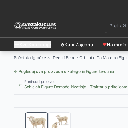
Sve Kategorije
Kupi Zajedno
Na mrež
Početak
>
Igračke za Decu i Bebe - Od Lutki Do Motora
>
Figur
← Pogledaj sve proizvode u kategoriji
Figure životinja
Prethodni proizvod
←
Schleich Figure Domaće životinje - Traktor s prikolicom
Slični proizvodi
Schleich® BAYALA® figure Beba Zmaj duge 70825
-
Schleich® BAYALA® figure Čarobni jelen - lane 7082