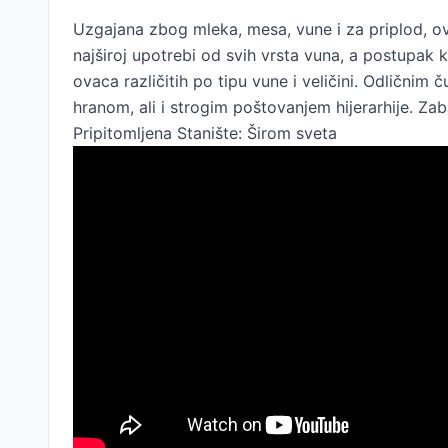
Uzgajana zbog mleka, mesa, vune i za priplod, ov
najširoj upotrebi od svih vrsta vuna, a postupak ko
ovaca različitih po tipu vune i veličini. Odličn
hranom, ali i strogim poštovanjem hijerarhije. Za
Pripitomljena Stanište: Širom sveta