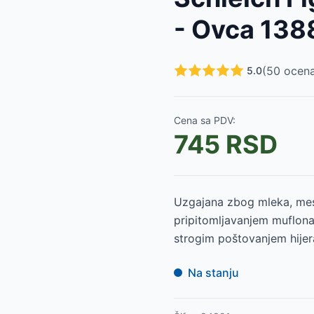
24
RSD
- Ovca 138
orskog jednoroga 70593
-
2700
RSD
400
RSD
a i opremom 90261
-
8850
RSD
(
50
ocena
5.0
e 42551
-
17820
RSD
RSD
524
RSD
Cena sa PDV:
524
RSD
745
RSD
3
-
4690
RSD
4
-
645
RSD
Uzgajana zbog mleka, mesa
pripitomljavanjem muflona
strogim poštovanjem hijera
Na stanju