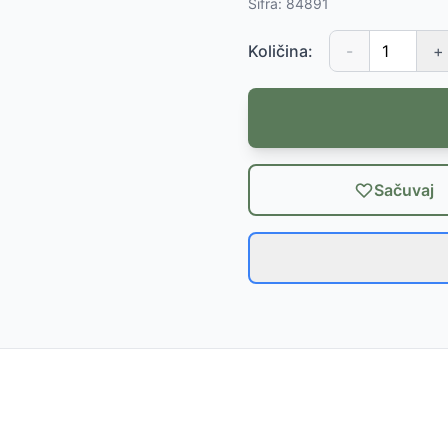
Šifra:
84891
Količina:
-
+
Sačuvaj