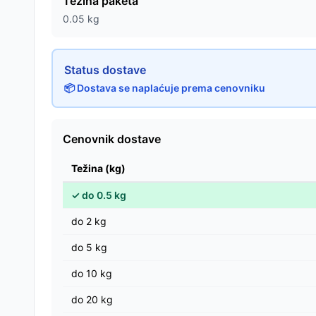
Težina paketa
0.05
kg
Status dostave
📦 Dostava se naplaćuje prema cenovniku
Cenovnik dostave
Težina (kg)
✓
do
0.5
kg
do
2
kg
do
5
kg
do
10
kg
do
20
kg