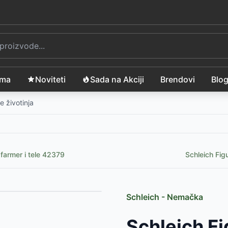
ama
Noviteti
Sada na Akciji
Brendovi
Blo
e životinja
 farmer i tele 42379
Schleich Fig
Schleich - Nemačka
1290
RSD
Schleich F
1
-
1290
RSD