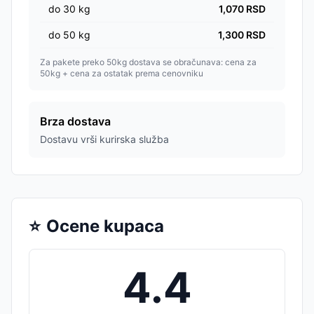
do
30
kg
1,070
RSD
do
50
kg
1,300
RSD
Za pakete preko 50kg dostava se obračunava: cena za
50kg + cena za ostatak prema cenovniku
Brza dostava
Dostavu vrši kurirska služba
⭐
Ocene kupaca
4.4