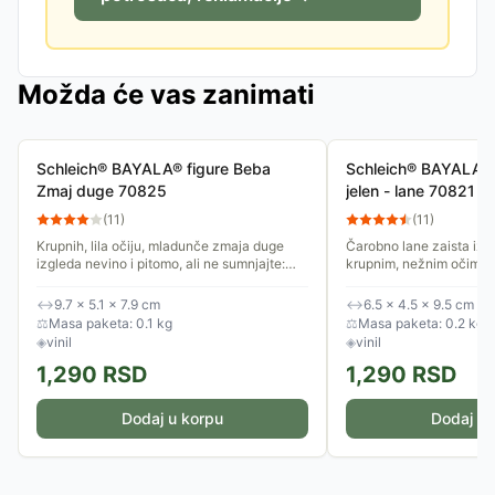
Možda će vas zanimati
Schleich® BAYALA® figure Beba
Schleich® BAYALA® 
Zmaj duge 70825
jelen - lane 70821
(
11
)
(
11
)
Krupnih, lila očiju, mladunče zmaja duge
Čarobno lane zaista izg
izgleda nevino i pitomo, ali ne sumnjajte:
krupnim, nežnim očima i 
spremno je za svakakve trikove! Čarobne
roščićima! Odlučilo je d
figurice ​​Schleich®...
može. Figurice ​​Schleich
↔
9.7 × 5.1 × 7.9 cm
↔
6.5 × 4.5 × 9.5 cm
⚖
Masa paketa: 0.1 kg
⚖
Masa paketa: 0.2 kg
◈
vinil
◈
vinil
1,290
RSD
1,290
RSD
Dodaj u korpu
Dodaj u 