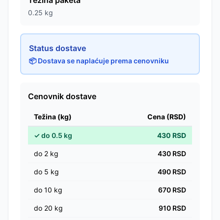
Težina paketa
0.25
kg
Status dostave
📦 Dostava se naplaćuje prema cenovniku
Cenovnik dostave
Težina (kg)
Cena (RSD)
✓
do
0.5
kg
430
RSD
do
2
kg
430
RSD
do
5
kg
490
RSD
do
10
kg
670
RSD
do
20
kg
910
RSD