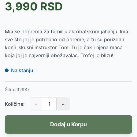
3,990
RSD
Mia se priprema za turnir u akrobatskom jahanju. Ima
sve što joj je potrebno od opreme, a tu su pouzdan
konji iskusni instruktor Tom. Tu je čak i njena maca
koja joj je najverniji obožavalac. Trofej je blizu!
Na stanju
Šifra:
92987
Količina:
-
+
Dodaj u Korpu