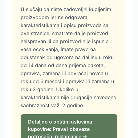
U slučaju da niste zadovoljni kupljenim
proizvodom jer ne odgovara
karakteristikama i opisu proizvoda sa
ove stranice, smatrate da je proizvod
neispravan ili da proizvod nije ispunio
vaša očekivanja, imate pravo na
odustanak od ugovora na daljinu u roku
od 14 dana od dana prijema paketa,
opravka, zamena ili povraćaj novca u
roku od 6 meseci i opravka ili zamena u
roku 2 godine. Ukoliko u
karakteristikama nije drugačije navedeno
saobraznost važi 2 godine.
Detaljno o opštim uslovima
kupovine: Prava i obaveze
potrošača, reklamacije →