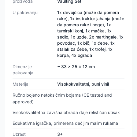
proizvoda
Vaulting Set
U pakovanju
1x devojčica (može da pomera
ruke), 1x instruktor jahanja (može
da pomera ruke i noge), 1x
turnirski konj, 1x mačka, 1x
sedlo, 1x uzde, 2x martingale, 1x
povodac, 1x bič, 1x ćebe, 1x
stalak za ćebe, 1x trofej, 1x
korpa, 4x ograda
Dimenzije
~ 33 x 25 x 12 cm
pakovanja
Materijal
Visokokvalitetni, puni vinil
Ručno bojeno netoksičnim bojama (CE tested and
approved)
Visokokvalitetna završna obrada daje relističan utisak
Edukativna igračka, primerena dečijim malim rukama
Uzrast
3+