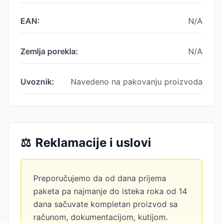
EAN:
N/A
Zemlja porekla:
N/A
Uvoznik:
Navedeno na pakovanju proizvoda
⚖️
Reklamacije i uslovi
Preporučujemo da od dana prijema
paketa pa najmanje do isteka roka od 14
dana sačuvate kompletan proizvod sa
računom, dokumentacijom, kutijom.