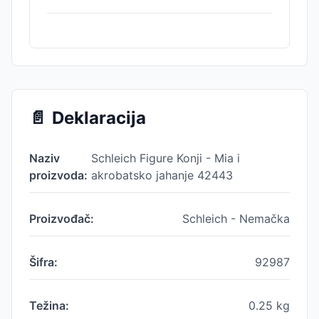
📄
Deklaracija
Naziv
Schleich Figure Konji - Mia i
proizvoda:
akrobatsko jahanje 42443
Proizvođač:
Schleich - Nemačka
Šifra:
92987
Težina:
0.25
kg