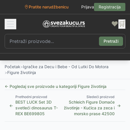
Pratite narudžbenicu
Prijava
Registracija
❤️
🛒
Pretraži
Početak
>
Igračke za Decu i Bebe - Od Lutki Do Motora
>
Figure životinja
← Pogledaj sve proizvode u kategoriji
Figure životinja
Prethodni proizvod
Sledeći proizvod
BEST LUCK Set 3D
Schleich Figure Domaće
←
→
svetleći dinosaurus T-
životinje - Kućica za zeca i
REX BE699805
morsko prase 42500
1
/
5