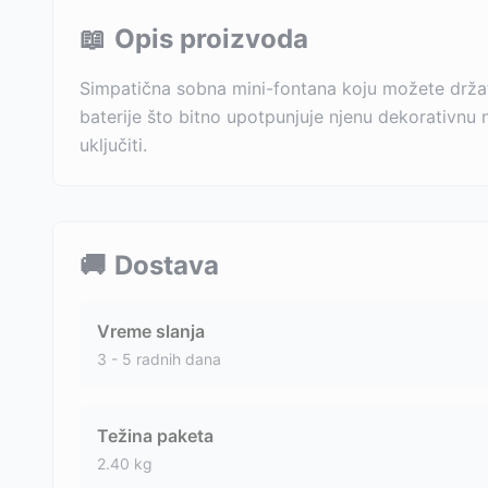
📖
Opis proizvoda
Simpatična sobna mini-fontana koju možete držati
baterije što bitno upotpunjuje njenu dekorativnu
uključiti.
🚚
Dostava
Vreme slanja
3 - 5 radnih dana
Težina paketa
2.40
kg