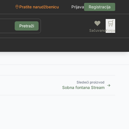
Pratite narudžbenicu
Prijava
Registracija
❤️
🛒
Pretraži
Sačuvano
Korpa
g
Sledeći proizvod
→
Sobna fontana Stream