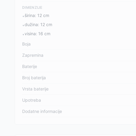
DIMENZIJE
širina: 12 cm
•
dužina: 12 cm
•
visina: 16 cm
•
Boja
Zapremina
Baterije
Broj baterija
Vrsta baterije
Upotreba
Dodatne informacije