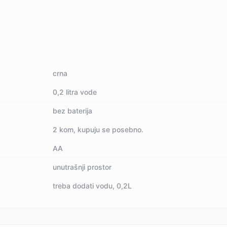
crna
0,2 litra vode
bez baterija
2 kom, kupuju se posebno.
AA
unutrašnji prostor
treba dodati vodu, 0,2L