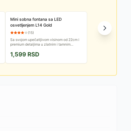
Mini sobna fontana sa LED
osvetljenjem L14 Gold
(
15
)
Sa svojom upečatljivom visinom od 22cm i
premium detaljima u zlatnim i tamnim
tonovima, ova fontana predstavlja savršen
1,599
RSD
centralni ukras za vaš dnevni...