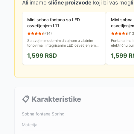
Ali imamo
slične proizvode
koji bi vas mogli
Mini sobna fontana sa LED
Mini sobna
osvetljenjem L11
osvetljenj
(
14
)
(
1
Sa svojim modernim dizajnom u zlatnim
Fontana ima i
tonovima i integrisanim LED osvetljenjem,
električnu pu
ova fontana stvara prelepu igru svetlosti i
kaskada, a vi
1,599
RSD
1,599
R
vode na vašem stolu,...
diodom koja o
📋
Karakteristike
Sobna fontana Spring
Materijal