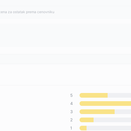
cena za ostatak prema cenovniku
5
4
3
2
1