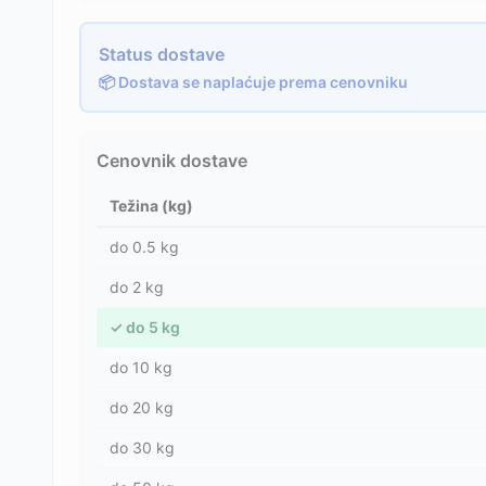
Status dostave
📦 Dostava se naplaćuje prema cenovniku
Cenovnik dostave
Težina (kg)
do
0.5
kg
do
2
kg
✓
do
5
kg
do
10
kg
do
20
kg
do
30
kg