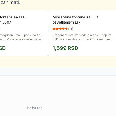
 zanimati:
 fontana sa LED
Mini sobna fontana sa LED
em L007
osvetljenjem L17
3
)
(
11
)
ntegrisanu malu, potpuno tihu
Stepenasti prelazi vode osvetljeni toplim
mpu. Voda lagano teče preko
LED svetlom stvaraju magičnu i smirujuću
zuelni efekat je pojačan LED
atmosferu, čineći je savršenim detaljem za
SD
1,599
RSD
svetljava...
vašu dnevnu sobu,...
Polistiren