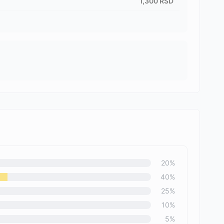
1,300
RSD
20
%
40
%
25
%
10
%
5
%