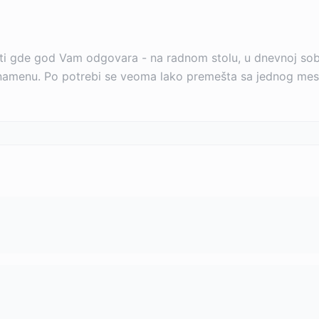
 gde god Vam odgovara - na radnom stolu, u dnevnoj sobi, tr
 namenu. Po potrebi se veoma lako premešta sa jednog mest