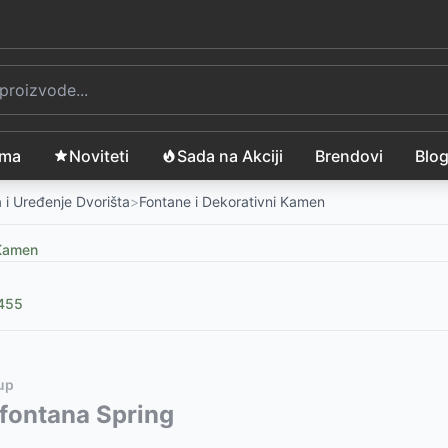
ama
Noviteti
Sada na Akciji
Brendovi
Blo
 i Uređenje Dvorišta
>
Fontane i Dekorativni Kamen
 Kamen
2455
up
vode:
fontana Spring
599
RSD
SD
SD