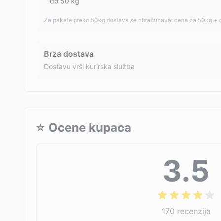
do
50
kg
Za pakete preko 50kg dostava se obračunava: cena za 50kg + 
Brza dostava
Dostavu vrši kurirska služba
⭐
Ocene kupaca
3.5
170
recenzija