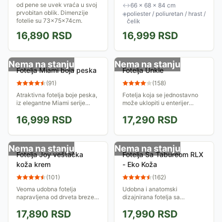
obogatiti dobar utisak Vašeg
od pene se uvek vraća u svoj
↔
66 × 68 × 84 cm
doma. Dimenzije fotelje su 84
prvobitan oblik. Dimenzije
◈
poliester / poliuretan / hrast /
x 68 x 66 cm,...
fotelje su 73x75x74cm.
čelik
16,890
RSD
16,999
RSD
Nema na stanju
Nema na stanju
Fotelja Miami boja peska
Fotelja Unkle
(
91
)
(
158
)
Atraktivna fotelja boje peska,
Fotelja koja se jednostavno
iz elegantne Miami serije
može uklopiti u enterijer
nameštaja. Napravljena je od
dnevne sobe bez obzira da li
16,999
RSD
17,290
RSD
kvalitetnih materijala koji
je on moderan ili klasičan.
garantuju udobnost i
Unkle je udobna fotelja
dugotrajnost.
dimenzija 70 x...
Nema na stanju
Nema na stanju
Fotelja Joy veštačka
Fotelja Sa Tabureom RLX
koža krem
- Eko Koža
(
101
)
(
162
)
Veoma udobna fotelja
Udobna i anatomski
napravljena od drveta breze,
dizajnirana fotelja sa
presvučena veštačkom
tabureom koja je pre svega
17,890
RSD
17,990
RSD
kožom, dimenzija
namenjena opuštanju i
76x96/103x76/100cm. Uz
uživanju u knjizi ili filmu ali se