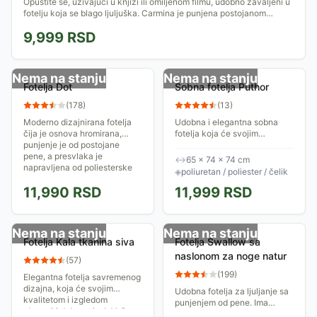
Opustite se, uživajući u knjizi ili omiljenom filmu, udobno zavaljeni u
fotelju koja se blago ljuljuška. Carmina je punjena postojanom
penom koja je...
9,999
RSD
Nema na stanju
Nema na stanju
Fotelja Dot
Sobna fotelja Puthor
(
178
)
(
13
)
Moderno dizajnirana fotelja
Udobna i elegantna sobna
čija je osnova hromirana,
fotelja koja će svojim
punjenje je od postojane
kvalitetom i izgledom
pene, a presvlaka je
obogatiti dobar utisak Vašeg
↔
65 × 74 × 74 cm
napravljena od poliesterske
doma. Idealno mesto za
◈
poliuretan / poliester / čelik
mrežice. Dimenzije...
odmor i opuštanje....
11,990
RSD
11,999
RSD
Nema na stanju
Nema na stanju
Fotelja Kala tkanina siva
Fotelja Swallow sa
naslonom za noge natur
(
57
)
(
199
)
Elegantna fotelja savremenog
dizajna, koja će svojim
Udobna fotelja za ljuljanje sa
kvalitetom i izgledom
punjenjem od pene. Ima
obogatiti dobar utisak Vašeg
naslon za noge, tako da lako