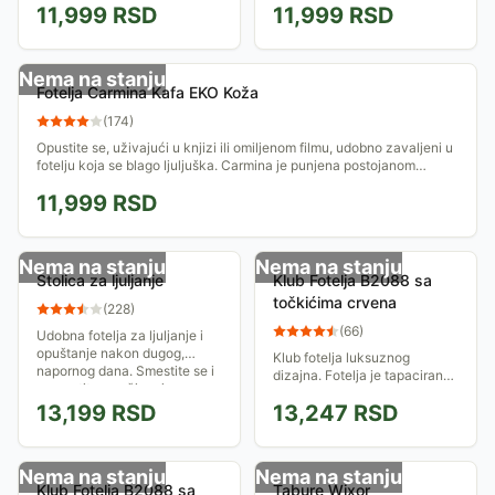
doma
11,999
RSD
11,999
RSD
možete da nađete položaj koji
Vam najviše odgovara.
Nema na stanju
Fotelja Carmina Kafa EKO Koža
(
174
)
Opustite se, uživajući u knjizi ili omiljenom filmu, udobno zavaljeni u
fotelju koja se blago ljuljuška. Carmina je punjena postojanom
penom koja je...
11,999
RSD
Nema na stanju
Nema na stanju
Stolica za ljuljanje
Klub Fotelja B2088 sa
točkićima crvena
(
228
)
(
66
)
Udobna fotelja za ljuljanje i
opuštanje nakon dugog,
Klub fotelja luksuznog
napornog dana. Smestite se i
dizajna. Fotelja je tapacirana
prepustite se uživanju.
eko kožom, ima metalnu bazu
13,199
RSD
13,247
RSD
sa točkićima i mehanizam za
podizanje.
Nema na stanju
Nema na stanju
Klub Fotelja B2088 sa
Tabure Wixor