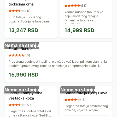
točkićima crna
(
54
)
(
80
)
Veoma udoban tabure sive
boje, modernog dizajna.
Klub fotelja luksuznog
Dimenzije taburea su
dizajna. Fotelja je tapacirana
61x47x46cm.
eko kožom, ima metalnu bazu
13,247
RSD
14,999
RSD
sa točkićima i mehanizam za
podizanje.
Nema na stanju
Fotelja Rondo
(
55
)
Proverena udobnost i toplina, olakšaće vaš izbor prilikom planiranja i
odabira upravo ovog komada nameštaja za opremanje kuće ili
restorana.
15,990
RSD
Nema na stanju
Nema na stanju
Fotelja Trampy crna
Sobna fotelja Bjorg Plava
veštačka koža
(
15
)
(
159
)
Elegantna fotelja savremenog
dizajna, koja će svojim
Elegantna i udobna fotelja od
kvalitetom i izgledom
crne veštačke kože. Sedište