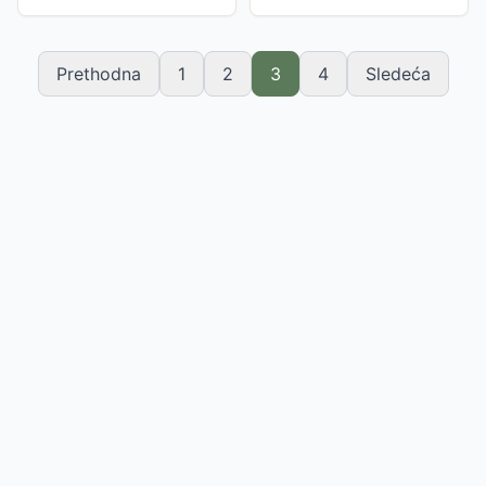
fotelju dobijate i tabure
može koristiti i u...
dimenzija...
Prethodna
1
2
3
4
Sledeća