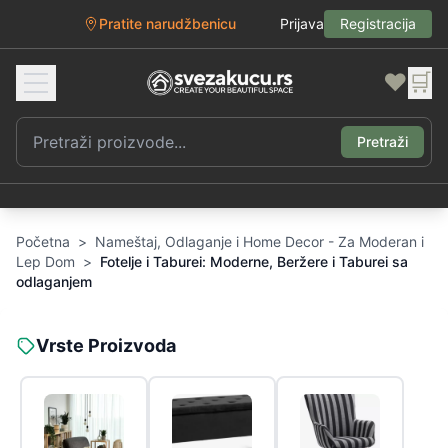
Pratite narudžbenicu
Prijava
Registracija
❤️
🛒
Pretraži
Početna
>
Nameštaj, Odlaganje i Home Decor - Za Moderan i
Lep Dom
>
Fotelje i Taburei: Moderne, Beržere i Taburei sa
odlaganjem
Vrste Proizvoda