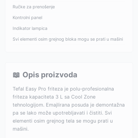
Ručke za prenošenje
Kontrolni panel
Indikator lampica
Svi elementi osim grejnog bloka mogu se prati u mašini
📖
Opis proizvoda
Tefal Easy Pro friteza je polu-profesionalna
friteza kapaciteta 3 L sa Cool Zone
tehnologijom. Emajlirana posuda je demontažna
pa se lako može upotrebljavati i čistiti. Svi
elementi osim grejnog tela se mogu prati u
mašini.