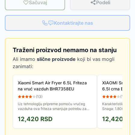
Sačuvaj
Podeli
Kontaktirajte nas
Traženi proizvod nemamo na stanju
Ali imamo
slične proizvode
koji bi vas mogli
zanimati:
Xiaomi Smart Air Fryer 6.5L Friteza
XIAOMI Smart fr
na vruć vazduh BHR7358EU
6.5l crna EU (B
(
13
)
(
13
)
Uz tehnologiju pripreme pomoću vrućeg
Karakteristike - Ti
vazduha ova friteza smanjuje potrebu za
Snaga: 1.800W Tem
uljem, čineći hranu manje masnom. Ima
Odložen start: do 24h B
12,420
RSD
12,420
RS
kapacitet od 6.5 litara, što je...
karakteristike - Boja