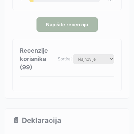
Napišite recenziju
Recenzije
korisnika
Sortiraj:
(
99
)
📄
Deklaracija