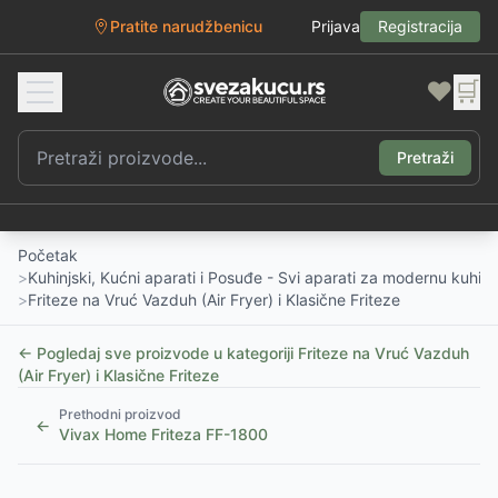
Pratite narudžbenicu
Prijava
Registracija
❤️
🛒
Pretraži
Početak
>
Kuhinjski, Kućni aparati i Posuđe - Svi aparati za modernu kuhinj
>
Friteze na Vruć Vazduh (Air Fryer) i Klasične Friteze
← Pogledaj sve proizvode u kategoriji
Friteze na Vruć Vazduh
(Air Fryer) i Klasične Friteze
Prethodni proizvod
←
Vivax Home Friteza FF-1800
1
/
4