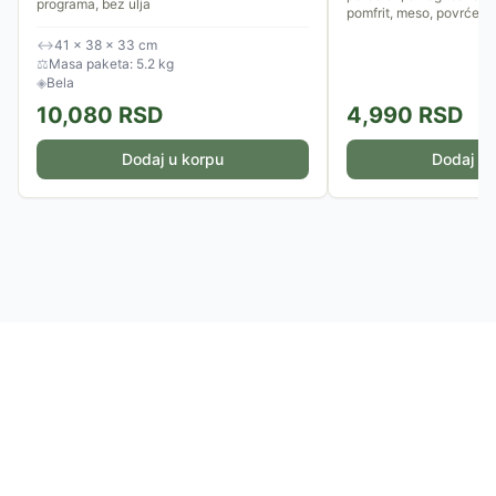
programa, bez ulja
pomfrit, meso, povrće ili 
↔
41 × 38 × 33 cm
⚖
Masa paketa: 5.2 kg
◈
Bela
10,080
RSD
4,990
RSD
Dodaj u korpu
Dodaj u 