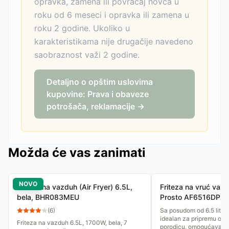
opravka, zamena ili povraćaj novca u
roku od 6 meseci i opravka ili zamena u
roku 2 godine. Ukoliko u
karakteristikama nije drugačije navedeno
saobraznost važi 2 godine.
Detaljno o opštim uslovima
kupovine: Prava i obaveze
potrošača, reklamacije →
Možda će vas zanimati
NOVO
Friteza na vazduh (Air Fryer) 6.5L,
Friteza na vruć vazd
bela, BHR083MEU
Prosto AF6516DP
(
6
)
Sa posudom od 6.5 litara
idealan za pripremu obr
Friteza na vazduh 6.5L, 1700W, bela, 7
porodicu, omogućavajuć