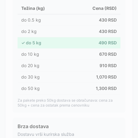
Težina (kg)
Cena (RSD)
do
0.5
kg
430
RSD
do
2
kg
430
RSD
✓
do
5
kg
490
RSD
do
10
kg
670
RSD
do
20
kg
910
RSD
do
30
kg
1,070
RSD
do
50
kg
1,300
RSD
Za pakete preko 50kg dostava se obračunava: cena za
50kg + cena za ostatak prema cenovniku
Brza dostava
Dostavu vrši kurirska služba