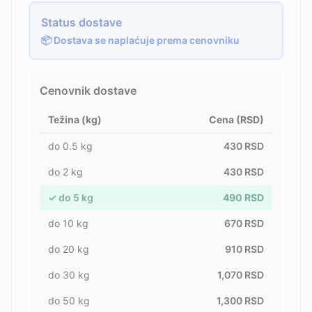
Status dostave
📦 Dostava se naplaćuje prema cenovniku
Cenovnik dostave
Težina (kg)
Cena (RSD)
do
0.5
kg
430
RSD
do
2
kg
430
RSD
✓
do
5
kg
490
RSD
do
10
kg
670
RSD
do
20
kg
910
RSD
do
30
kg
1,070
RSD
do
50
kg
1,300
RSD