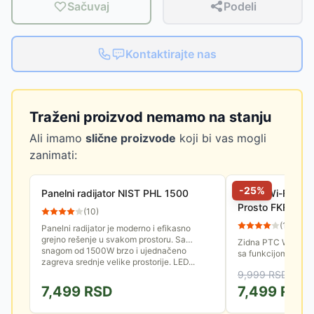
Sačuvaj
Podeli
Kontaktirajte nas
Traženi proizvod nemamo na stanju
Ali imamo
slične proizvode
koji bi vas mogli
zanimati:
-
25
%
Panelni radijator NIST PHL 1500
Zidna Wi-Fi Smar
Prosto FKF202
(
10
)
(
14
)
Panelni radijator je moderno i efikasno
grejno rešenje u svakom prostoru. Sa
Zidna PTC Wi-Fi gr
snagom od 1500W brzo i ujednačeno
sa funkcijom ventil
zagreva srednje velike prostorije. LED...
može upravljati put
9,999
RSD
smart telefon ili...
7,499
RSD
7,499
RSD