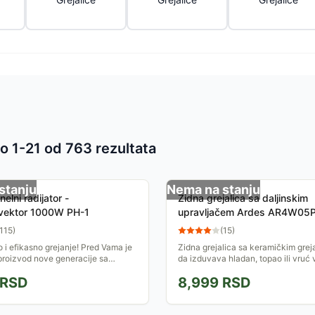
o 1-
21
od
763
rezultata
 proizvoda
stanju
Nema na stanju
elni radijator -
Zidna grejalica sa daljinskim
vektor 1000W PH-1
upravljačem Ardes AR4W05
115
)
(
15
)
i efikasno grejanje! Pred Vama je
Zidna grejalica sa keramičkim gre
proizvod nove generacije sa
da izduvava hladan, topao ili vruć
alom potrošnjom (1kW/h), daleko
zavisnosti od toga koji režim rada 
RSD
8,999
RSD
 od...
Grejalica ima...