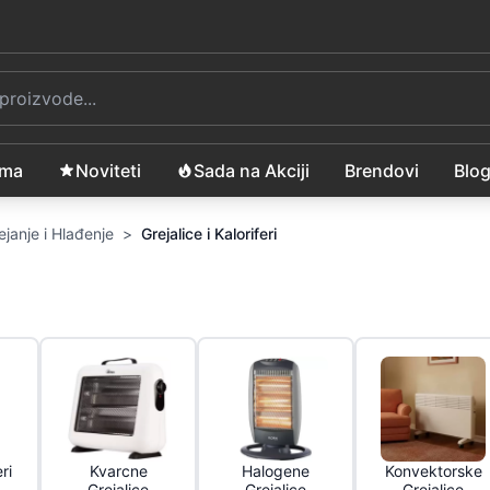
ama
Noviteti
Sada na Akciji
Brendovi
Blo
rejanje i Hlađenje
>
Grejalice i Kaloriferi
ri
Kvarcne
Halogene
Konvektorske
Grejalice
Grejalice
Grejalice