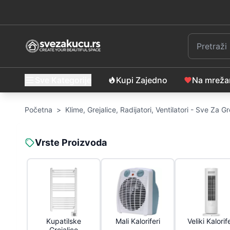
Sve Kategorije
Kupi Zajedno
Na mrež
Početna
>
Klime, Grejalice, Radijatori, Ventilatori - Sve Za G
Vrste Proizvoda
Kupatilske
Mali Kaloriferi
Veliki Kalorife
Grejalice