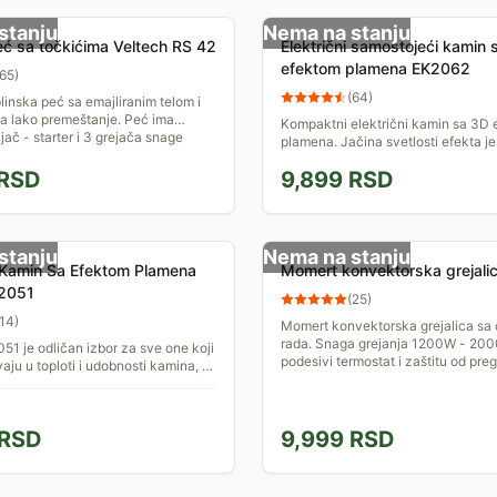
stanju
Nema na stanju
eć sa točkićima Veltech RS 42
Električni samostojeći kamin 
efektom plamena EK2062
65
)
(
64
)
linska peć sa emajliranim telom i
a lako premeštanje. Peć ima
Kompaktni električni kamin sa 3D
jač - starter i 3 grejača snage
plamena. Jačina svetlosti efekta j
omogućavajući osvetljenje prema Va
RSD
9,899
RSD
stanju
Nema na stanju
i Kamin Sa Efektom Plamena
Momert konvektorska grejali
N2051
(
25
)
14
)
Momert konvektorska grejalica sa č
rada. Snaga grejanja 1200W - 200
51 je odličan izbor za sve one koji
podesivi termostat i zaštitu od pre
aju u toploti i udobnosti kamina, a
ćnost da instaliraju pravi kamin.
RSD
9,999
RSD