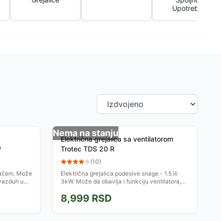
Upotrebu
Nema na stanju
Električna grejalica sa ventilatorom
P
Trotec TDS 20 R
(
10
)
jačem. Može
Električna grejalica podesive snage - 1.5 ili
 vazduh u
3kW. Može da obavlja i funkciju ventilatora,
odaberete.
bez uključenih grejača.
8,999
RSD