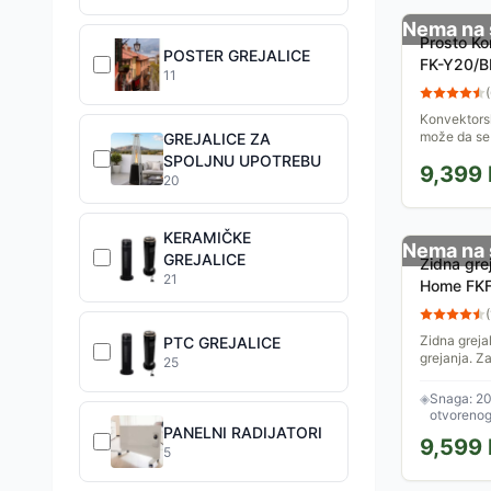
Nema na 
Prosto Ko
POSTER GREJALICE
FK-Y20/B
11
(
Konvektorsk
može da se 
GREJALICE ZA
touch disple
SPOLJNU UPOTREBU
9,399
Snaga: 1000
20
KERAMIČKE
Nema na 
GREJALICE
Zidna gre
21
Home FK
(
Zidna greja
PTC GREJALICE
grejanja. Z
25
termostatu 
temperaturu
◈
Snaga: 20
otvorenog
PANELNI RADIJATORI
45°C
9,599
5