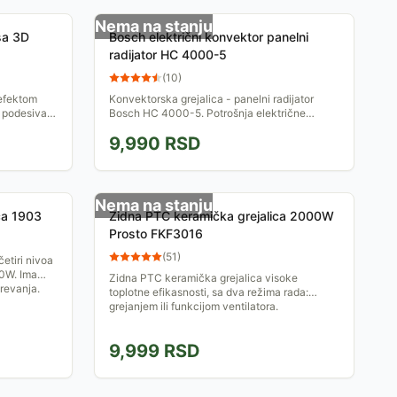
Nema na stanju
sa 3D
Bosch električni konvektor panelni
radijator HC 4000-5
(
10
)
 efektom
Konvektorska grejalica - panelni radijator
e podesiva,
Bosch HC 4000-5. Potrošnja električne
šoj želji.
energije 500 W. Elektronski termostat. DNA
9,990
RSD
dizajn.
Nema na stanju
ca 1903
Zidna PTC keramička grejalica 2000W
Prosto FKF3016
(
51
)
etiri nivoa
0W. Ima
Zidna PTC keramička grejalica visoke
grevanja.
toplotne efikasnosti, sa dva režima rada:
grejanjem ili funkcijom ventilatora.
9,999
RSD