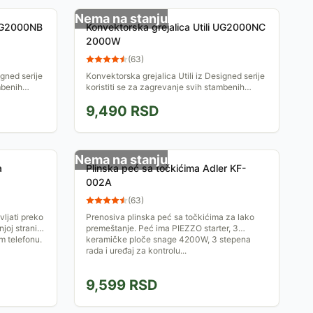
Nema na stanju
 UG2000NB
Konvektorska grejalica Utili UG2000NC
2000W
(
63
)
igned serije
Konvektorska grejalica Utili iz Designed serije
mbenih
koristiti se za zagrevanje svih stambenih
podesiti u
prostorija. Snaga grejača se može podesiti u
9,490
RSD
dva nivoa:...
Nema na stanju
a
Plinska peć sa točkićima Adler KF-
002A
(
63
)
vljati preko
Prenosiva plinska peć sa točkićima za lako
oj strani ili
premeštanje. Peć ima PIEZZO starter, 3
m telefonu.
keramičke ploče snage 4200W, 3 stepena
rada i uređaj za kontrolu...
9,599
RSD