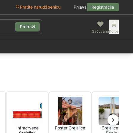
Pratite narudžbenicu
Prijava
Registracija
❤️
🛒
Pretraži
Sačuvano
Korpa
g
Infracrvene
Poster Grejalice
Grejalice Za
Grejalice
Spoljnu