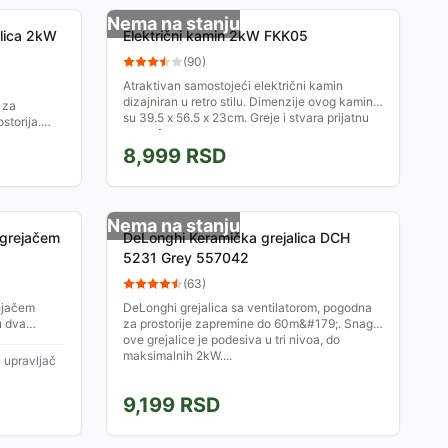
Nema na stanju
lica 2kW
Električni kamin 2kW FKK05
(
90
)
Atraktivan samostojeći električni kamin
dizajniran u retro stilu. Dimenzije ovog kamina
 za
su 39.5 x 56.5 x 23cm. Greje i stvara prijatnu
storija.
atmosferu.
 vremena
8,999
RSD
Nema na stanju
 grejačem
DeLonghi Keramička grejalica DCH
5231 Grey 557042
(
63
)
ejačem
DeLonghi grejalica sa ventilatorom, pogodna
u dva
za prostorije zapremine do 60m&#179;. Snaga
ije do 20
ove grejalice je podesiva u tri nivoa, do
maksimalnih 2kW....
 upravljač
9,199
RSD