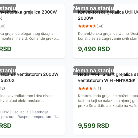
stanju
Nema na stanju
nvektorska grejalica 2000W
Konvektorska grejalica Utili
K
2000W
60
)
(
64
)
a grejalica elegantnog dizajna.
Konvektorska grejalica Utili iz Des
montira i na zid. Komande preko
koristiti se za zagrevanje svih sta
ja ili preko daljinskog upravljača.
prostorija. Snaga grejača se može 
RSD
9,490
RSD
 W /...
dva nivoa:...
stanju
Nema na stanju
jalica sa ventilatorom 2000W
Nedis Wi-Fi Smart grejalica s
F56202
ventilatorom WIFIFNH10CBK
12
)
(
11
)
lica sa ventilatorom i dva nivoa
Kontrolu rada grejalice možete oba
ahvaljujući elektronskom
tastera koji se nalaze na njenoj gornj
možete podesiti željenu
preko SmartLife aplikacije na vaše
 između 18°C i 45°C.
00W | Oscilacija | Detekcija
 prozora | Raspon temperature: 18-
RSD
9,599
RSD