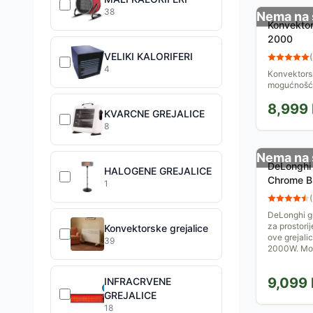
38
Nema na 
Konvektor
2000
VELIKI KALORIFERI
(
4
Konvektors
mogućnošću
stepena. Pr
8,999
KVARCNE GREJALICE
8
Nema na 
DeLonghi 
HALOGENE GREJALICE
Chrome B
1
(
DeLonghi gr
za prostor
Konvektorske grejalice
ove grejalic
39
2000W. Mož
9,099
INFRACRVENE
GREJALICE
18