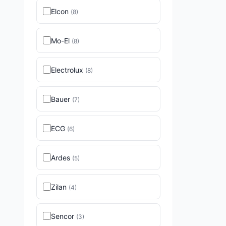
Elcon
(
8
)
Mo-El
(
8
)
Electrolux
(
8
)
Bauer
(
7
)
ECG
(
6
)
Ardes
(
5
)
Zilan
(
4
)
Sencor
(
3
)