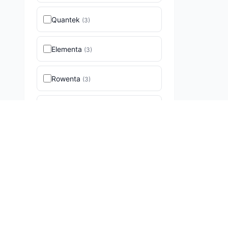
Quantek
(
3
)
Elementa
(
3
)
Rowenta
(
3
)
Linea
(
3
)
Midea
(
2
)
AGM
(
2
)
Ariete
(
2
)
BOSCH
(
2
)