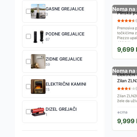
Nema na 
GASNE GREJALICE
Plinska p
3
(
Prenosiva p
točkićima z
PODNE GREJALICE
Piezzo upal
67
4200W.
9,699
ZIDNE GREJALICE
59
Nema na 
Električn
Zilan ZL
ELEKTRIČNI KAMINI
(
15
Zilan ZLN20
žele da uživ
nemaju mogu
DIZEL GREJAČI
Ovaj...
◈
crna
1
9,999