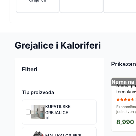
Grejalice i Kaloriferi
Prikazan
Sortiranje
Filteri
Nema na 
Aurora pan
termokon
Tip proizvoda
(
KUPATILSKE
Ekonomično 
jedinstven 
GREJALICE
izuzetno m
10
8,990
ekonomičniji
MALI KALORIFERI