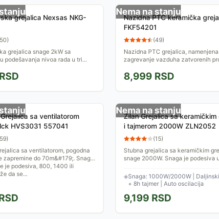
stanju
Nema na stanju
ska grejalica Nexsas NKG-
Nazidna PTC keramička greja
FKF54201
50
)
(
49
)
ka grejalica snage 2kW sa
Nazidna PTC grejalica, namenjena
 podešavanja nivoa rada u tri
zagrevanje vazduha zatvorenih pro
aktična i lagana za korišćenje.
Mogućnost podešavanja željenog
RSD
8,999
RSD
rada grejalice uz pomoć tajmera.
stanju
Nema na stanju
Grejalica sa ventilatorom
Zilan Grejalica sa keramičkim
lck HVS3031 557041
i tajmerom 2000W ZLN2052
59
)
(
15
)
ejalica sa ventilatorom, pogodna
Stubna grejalica sa keramičkim gr
ije zapremine do 70m&#179;. Snaga
snage 2000W. Snaga je podesiva 
e je podesiva, 800, 1400 ili
stepena. Preporučuje se za prostor
e da se...
m2. Grejalica ima tajmer...
◈
Snaga: 1000W/2000W | Daljinski
+ 8h tajmer | Auto oscilacija
RSD
9,199
RSD