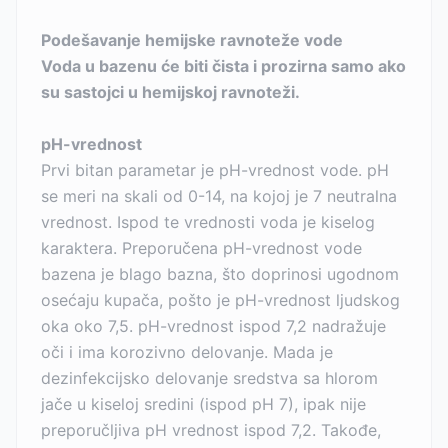
Podešavanje hemijske ravnoteže vode
Voda u bazenu će biti čista i prozirna samo ako
su sastojci u hemijskoj ravnoteži.
pH-vrednost
Prvi bitan parametar je pH-vrednost vode. pH
se meri na skali od 0-14, na kojoj je 7 neutralna
vrednost. Ispod te vrednosti voda je kiselog
karaktera. Preporučena pH-vrednost vode
bazena je blago bazna, što doprinosi ugodnom
osećaju kupača, pošto je pH-vrednost ljudskog
oka oko 7,5. pH-vrednost ispod 7,2 nadražuje
oči i ima korozivno delovanje. Mada je
dezinfekcijsko delovanje sredstva sa hlorom
jače u kiseloj sredini (ispod pH 7), ipak nije
preporučljiva pH vrednost ispod 7,2. Takođe,