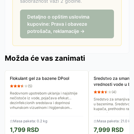
saobraznost važi 2 godine.
Detaljno o opštim uslovima
kupovine: Prava i obaveze
potrošača, reklamacije →
Možda će vas zanimati
Flokulant gel za bazene DPool
Sredstvo za smanjiv
vrednosti vode u b
(
5
)
tečni Diasa 20lit.
(
4
)
Redovnom upotrebom uklanja i najsitnije
nečistoće iz vode, pojačava efekat
Sredstvo za smanjivanj
dezinfekcionih sredstava i doprinosi
u bazenima. Sredstvo s
vrhunskom vizuelnom i higijenskom...
kupača, prethodno razb
vodom, i ravnomerno ga.
⚖
Masa paketa: 0.2 kg
⚖
Masa paketa: 21.0 kg
1,799
RSD
7,999
RSD