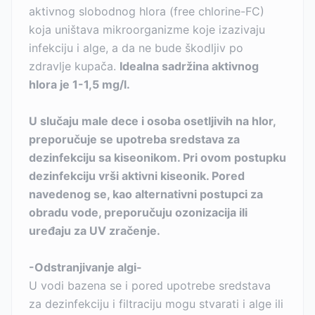
aktivnog slobodnog hlora (free chlorine-FC)
koja uništava mikroorganizme koje izazivaju
infekciju i alge, a da ne bude škodljiv po
zdravlje kupača.
Idealna sadržina aktivnog
hlora je 1-1,5 mg/l.
U slučaju male dece i osoba osetljivih na hlor,
preporučuje se upotreba sredstava za
dezinfekciju sa kiseonikom. Pri ovom postupku
dezinfekciju vrši aktivni kiseonik. Pored
navedenog se, kao alternativni postupci za
obradu vode, preporučuju ozonizacija ili
uređaju za UV zračenje.
-Odstranjivanje algi-
U vodi bazena se i pored upotrebe sredstava
za dezinfekciju i filtraciju mogu stvarati i alge ili