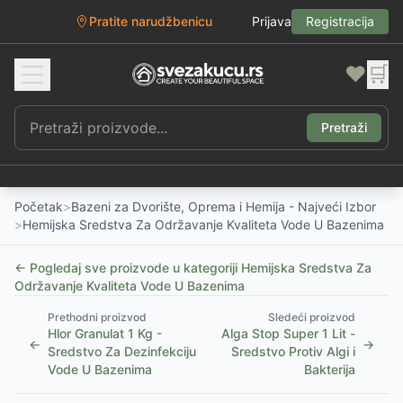
Pratite narudžbenicu
Prijava
Registracija
❤️
🛒
Pretraži
Početak
>
Bazeni za Dvorište, Oprema i Hemija - Najveći Izbor
>
Hemijska Sredstva Za Održavanje Kvaliteta Vode U Bazenima
← Pogledaj sve proizvode u kategoriji
Hemijska Sredstva Za
Održavanje Kvaliteta Vode U Bazenima
Prethodni proizvod
Sledeći proizvod
Hlor Granulat 1 Kg -
Alga Stop Super 1 Lit -
←
→
Sredstvo Za Dezinfekciju
Sredstvo Protiv Algi i
Vode U Bazenima
Bakterija