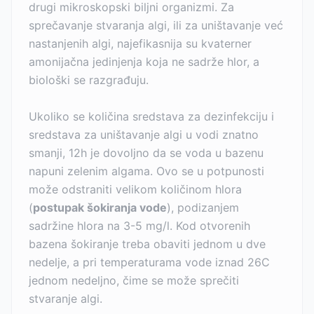
drugi mikroskopski biljni organizmi. Za
sprečavanje stvaranja algi, ili za uništavanje već
nastanjenih algi, najefikasnija su kvaterner
amonijačna jedinjenja koja ne sadrže hlor, a
biološki se razgrađuju.
Ukoliko se količina sredstava za dezinfekciju i
sredstava za uništavanje algi u vodi znatno
smanji, 12h je dovoljno da se voda u bazenu
napuni zelenim algama. Ovo se u potpunosti
može odstraniti velikom količinom hlora
(
postupak šokiranja vode
), podizanjem
sadržine hlora na 3-5 mg/l. Kod otvorenih
bazena šokiranje treba obaviti jednom u dve
nedelje, a pri temperaturama vode iznad 26C
jednom nedeljno, čime se može sprečiti
stvaranje algi.