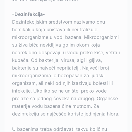
-Dezinfekcija-
Dezinfekcijskim sredstvom nazivamo onu
hemikaliju koja uništava ili neutralizuje
mikroorganizme u vodi bazena. Mikroorganizmi
su živa bića nevidljiva golim okom koja
neprekidno dospevaju u vodu preko kiše, vetra i
kupača. Od bakterija, virusa, algi i gljiva,
bakterije su najveći neprijatelji. Najveći broj
mikroorganizama je bezopasan za ljudski
organizam, ali neki od njih izazivaju bolesti ili
infekcije. Ukoliko se ne unište, preko vode
prelaze sa jednog čoveka na drugog. Organske
materije vodu bazena čine mutnom. Za
dezinfekciju se najčešće koriste jedinjenja hlora.
U bazenima treba održavati takvu količinu