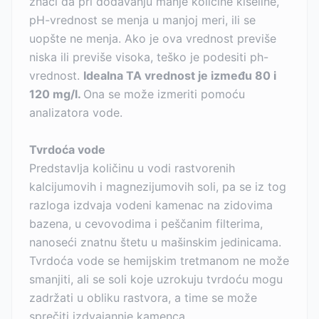
znači da pri dodavanju manje količine kiseline,
pH-vrednost se menja u manjoj meri, ili se
uopšte ne menja. Ako je ova vrednost previše
niska ili previše visoka, teško je podesiti ph-
vrednost.
Idealna TA vrednost je između 80 i
120 mg/l.
Ona se može izmeriti pomoću
analizatora vode.
Tvrdoća vode
Predstavlja količinu u vodi rastvorenih
kalcijumovih i magnezijumovih soli, pa se iz tog
razloga izdvaja vodeni kamenac na zidovima
bazena, u cevovodima i peščanim filterima,
nanoseći znatnu štetu u mašinskim jedinicama.
Tvrdoća vode se hemijskim tretmanom ne može
smanjiti, ali se soli koje uzrokuju tvrdoću mogu
zadržati u obliku rastvora, a time se može
sprečiti izdvajannje kamenca.