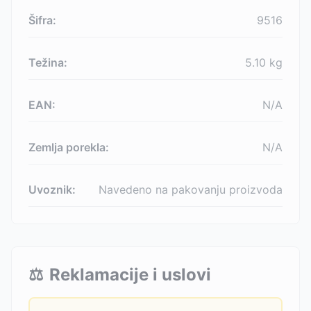
Šifra:
9516
Težina:
5.10
kg
EAN:
N/A
Zemlja porekla:
N/A
Uvoznik:
Navedeno na pakovanju proizvoda
⚖️
Reklamacije i uslovi