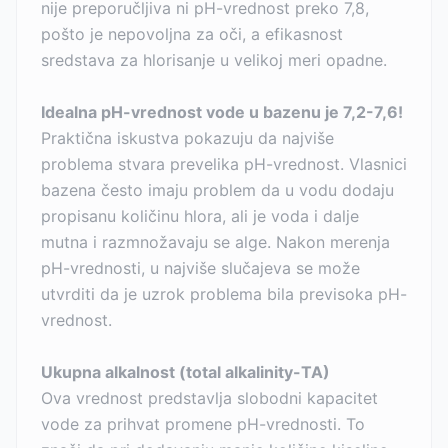
nije preporučljiva ni pH-vrednost preko 7,8,
pošto je nepovoljna za oči, a efikasnost
sredstava za hlorisanje u velikoj meri opadne.
Idealna pH-vrednost vode u bazenu je 7,2-7,6!
Praktična iskustva pokazuju da najviše
problema stvara prevelika pH-vrednost. Vlasnici
bazena često imaju problem da u vodu dodaju
propisanu količinu hlora, ali je voda i dalje
mutna i razmnožavaju se alge. Nakon merenja
pH-vrednosti, u najviše slučajeva se može
utvrditi da je uzrok problema bila previsoka pH-
vrednost.
Ukupna alkalnost (total alkalinity-TA)
Ova vrednost predstavlja slobodni kapacitet
vode za prihvat promene pH-vrednosti. To