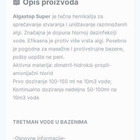
📖
Opis proizvoda
Algastop Super
je tečna hemikalija za
sprečavanje stvaranja i uništavanje razmnoženih
algi. Značajna je dopuna hlornoj dezinfekciji
vode. Efikasna je protiv više vrsta algi. Posebno
je pogodna za masažne i protivstrujne bazene,
pošto uopšte ne peni.
Aktivna materija: dimetril-hidroksi-propil-
amonijačni hlorid
Prvo doziranje 100-150 ml na 10m3 vode;
Kontinualno doziranje nedeljno 50-100ml na
10m3 vode
TRETMAN VODE U BAZENIMA
-Osnovne informacije-