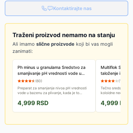
Kontaktirajte nas
Traženi proizvod nemamo na stanju
Ali imamo
slične proizvode
koji bi vas mogli
zanimati:
Ph minus u granulama Sredstvo za
Multiflok Sredstv
smanjivanje pH vrednosti vode u
taloženje i bist
bazenima 020084 8kg
10L MCom
(
60
)
(
13
)
Preparat za smanjenje nivoa pH vrednosti
Tečno sredstvo ko
vode u bazenu za plivanje, kada je to
koloidne nečistoće i
neophodno. Doziranje: 150g na 10m3 za
inače ne zadržavaju.
4,999
RSD
4,999
RSD
smanjenje pH za 0,2. Količina:...