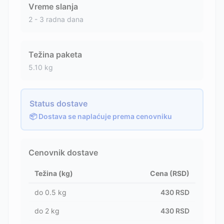
Vreme slanja
2 - 3 radna dana
Težina paketa
5.10
kg
Status dostave
📦 Dostava se naplaćuje prema cenovniku
Cenovnik dostave
Težina (kg)
Cena (RSD)
do
0.5
kg
430
RSD
do
2
kg
430
RSD