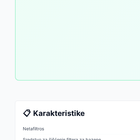
📋
Karakteristike
Netafiltros
Sredstvo za čišćenje filtera za bazene