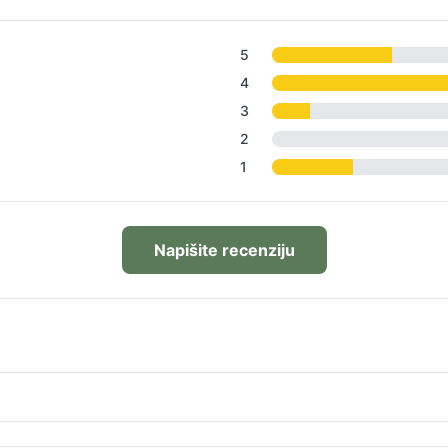
5
4
3
2
1
Napišite recenziju