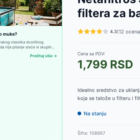
r 5kg
-
10790
RSD
filtera za b
enu 50 kom. 58142
-
1299
RSD
asa 1kg
-
2290
RSD
-
2990
RSD
(
12
ocena
4.3
ete 20×20 gr + dispenzer
-
3299
RSD
go muke?
rature PH4IN1
-
2590
RSD
svakog vlasnika dvorišnog
a nije pitanje sreće ni skupih
0
RSD
ine koja traje dvadesetak minuta
Cena sa PDV:
799
RSD
Pročitaj više →
1,799
RSD
nima 58142
-
799
RSD
ma 1kg
-
1499
RSD
Idealno sredstvo za uklanja
koja se talože u filteru i fi
Na stanju
Šifra:
108867