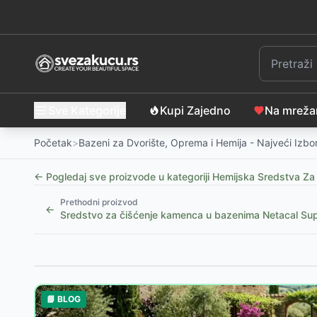
Sve Kategorije
Kupi Zajedno
Na mrež
Početak
>
Bazeni za Dvorište, Oprema i Hemija - Najveći Izbo
← Pogledaj sve proizvode u kategoriji
Hemijska Sredstva Za
Prethodni proizvod
←
Sredstvo za čišćenje kamenca u bazenima Netacal Supe
Slični proizvodi
Flokulant gel za bazene DPool
-
1799
RSD
📘 BLOG
Sredstvo za smanjivanje PH vrednosti vode u bazeni