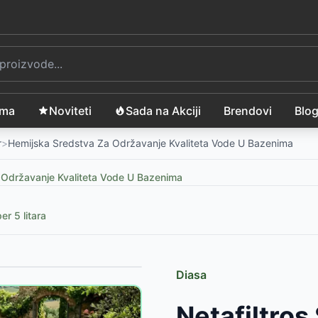
ama
Noviteti
Sada na Akciji
Brendovi
Blo
r
>
Hemijska Sredstva Za Održavanje Kvaliteta Vode U Bazenima
 Održavanje Kvaliteta Vode U Bazenima
r 5 litara
Diasa
Netafiltros
ma PH minus tečni Diasa 20lit.
-
7999
RSD