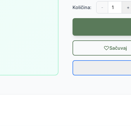
Količina:
-
+
Sačuvaj