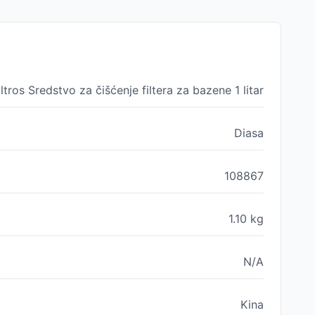
ltros Sredstvo za čišćenje filtera za bazene 1 litar
Diasa
108867
1.10
kg
N/A
Kina