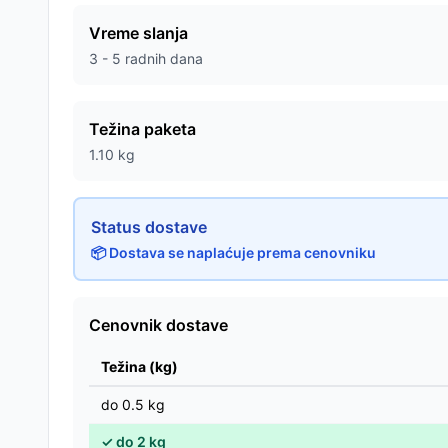
Vreme slanja
3 - 5 radnih dana
Težina paketa
1.10
kg
Status dostave
📦 Dostava se naplaćuje prema cenovniku
Cenovnik dostave
Težina (kg)
do
0.5
kg
✓
do
2
kg