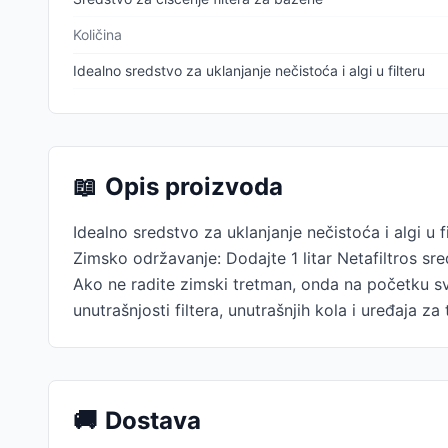
Količina
Idealno sredstvo za uklanjanje nečistoća i algi u filteru
📖
Opis proizvoda
Idealno sredstvo za uklanjanje nečistoća i algi u fil
Zimsko održavanje: Dodajte 1 litar Netafiltros sr
Ako ne radite zimski tretman, onda na početku sv
unutrašnjosti filtera, unutrašnjih kola i uređaja z
🚚
Dostava