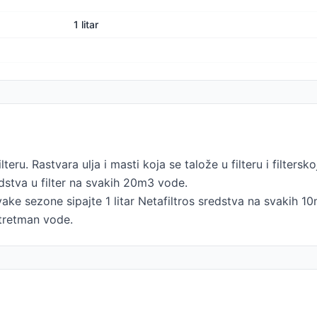
1 litar
teru. Rastvara ulja i masti koja se talože u filteru i filtersko
edstva u filter na svakih 20m3 vode.
ake sezone sipajte 1 litar Netafiltros sredstva na svakih 1
a tretman vode.