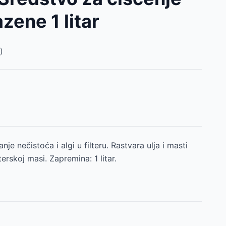
azene 1 litar
)
nje nečistoća i algi u filteru. Rastvara ulja i masti
lterskoj masi. Zapremina: 1 litar.