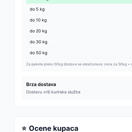
do
5
kg
do
10
kg
do
20
kg
do
30
kg
do
50
kg
Za pakete preko 50kg dostava se obračunava: cena za 50kg + 
Brza dostava
Dostavu vrši kurirska služba
⭐
Ocene kupaca