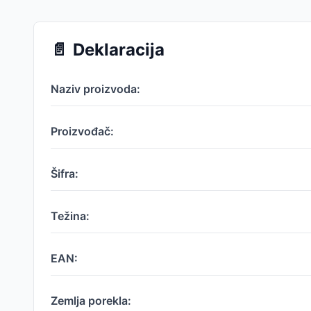
📄
Deklaracija
Naziv proizvoda:
Proizvođač:
Šifra:
Težina:
EAN:
Zemlja porekla: