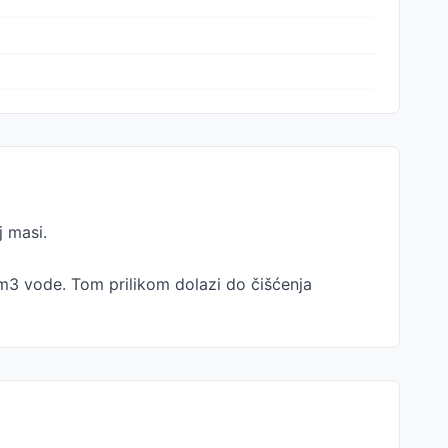
j masi.
0m3 vode. Tom prilikom dolazi do čišćenja