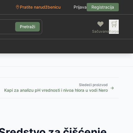
Pratite narudžbenicu
Prijava
Registracija
❤️
🛒
Pretraži
Sačuvano
Korpa
g
Sledeći proizvod
→
Kapi za analizu pH vrednosti i nivoa hlora u vodi Nero
 Sredstvo za čišćenje