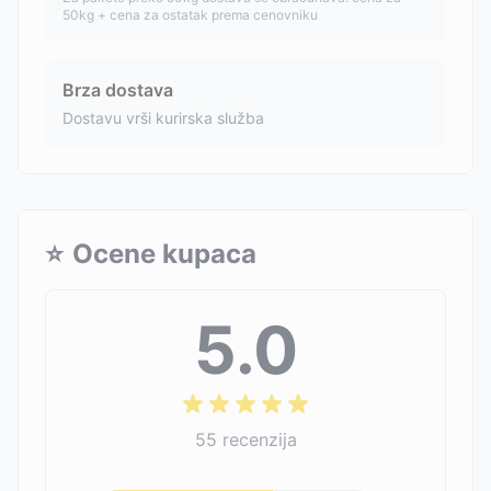
50kg + cena za ostatak prema cenovniku
Brza dostava
Dostavu vrši kurirska služba
⭐
Ocene kupaca
5.0
55
recenzija