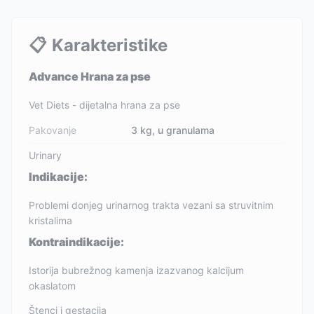
📋
Karakteristike
Advance Hrana za pse
Vet Diets - dijetalna hrana za pse
Pakovanje
3 kg, u granulama
Urinary
Indikacije:
Problemi donjeg urinarnog trakta vezani sa struvitnim
kristalima
Kontraindikacije:
Istorija bubrežnog kamenja izazvanog kalcijum
okaslatom
Štenci i gestacija