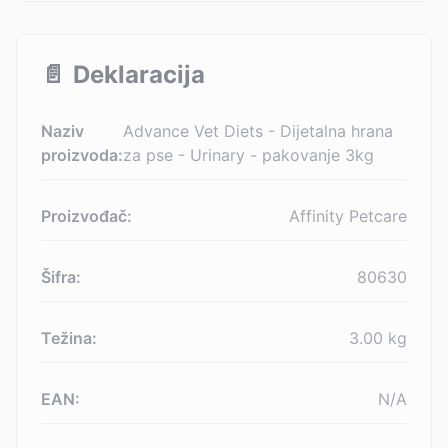
📄
Deklaracija
Naziv
Advance Vet Diets - Dijetalna hrana
proizvoda:
za pse - Urinary - pakovanje 3kg
Proizvođač:
Affinity Petcare
Šifra:
80630
Težina:
3.00
kg
EAN:
N/A