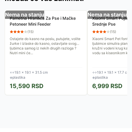
Nema na stanju
Nema na stanju
Pametna Hranilica Za Pse i Mačke
Xiaomi Smart Pojilo 
Petoneer Mini Feeder
Srednje Pse
(
15
)
(
15
)
Ostajete do kasno na poslu, putujete, volite
Xiaomi Smart Pet fontan
žurke i izlaske do kasno, ostavljate svog
ljubimce simulira planins
ljubimca samog iz nekih drugih razloga ?
kružni vodeni krug kako 
Nutri mini će...
vodu sa kiseonikom koja
↔
19.1 × 19.1 × 31.5 cm
↔
19.1 × 19.1 × 17.7 cm
◈
plastika
◈
plastika
15,590
RSD
6,999
RSD