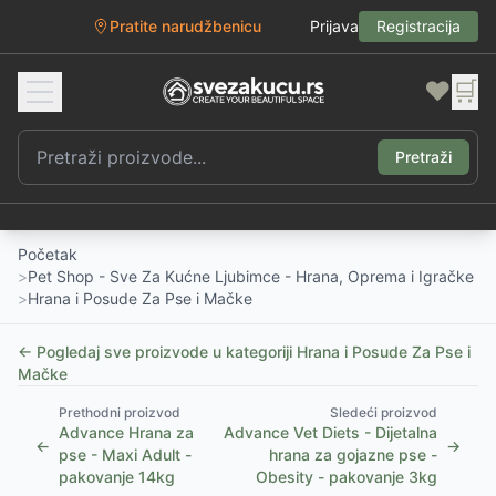
Pratite narudžbenicu
Prijava
Registracija
❤️
🛒
Pretraži
Početak
>
Pet Shop - Sve Za Kućne Ljubimce - Hrana, Oprema i Igračke
>
Hrana i Posude Za Pse i Mačke
← Pogledaj sve proizvode u kategoriji
Hrana i Posude Za Pse i
Mačke
Prethodni proizvod
Sledeći proizvod
Advance Hrana za
Advance Vet Diets - Dijetalna
←
→
pse - Maxi Adult -
hrana za gojazne pse -
pakovanje 14kg
Obesity - pakovanje 3kg