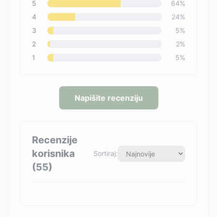
5
64
%
4
24
%
3
5
%
2
2
%
1
5
%
Napišite recenziju
Recenzije
korisnika
Sortiraj:
(
55
)