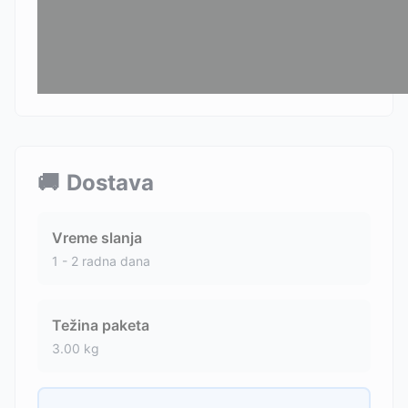
🚚
Dostava
Vreme slanja
1 - 2 radna dana
Težina paketa
3.00
kg