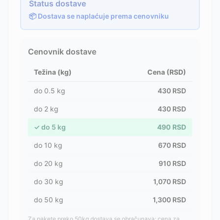
Status dostave
📦 Dostava se naplaćuje prema cenovniku
Cenovnik dostave
Težina (kg)
Cena (RSD)
do
0.5
kg
430
RSD
do
2
kg
430
RSD
✓
do
5
kg
490
RSD
do
10
kg
670
RSD
do
20
kg
910
RSD
do
30
kg
1,070
RSD
do
50
kg
1,300
RSD
Za pakete preko 50kg dostava se obračunava: cena za