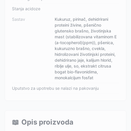
Stanja acidoze
Sastav
Kukuruz, pirinač, dehidrirani
proteini živine, pšenično
glutensko brašno, životinjska
mast (stabilizovana vitaminom E
(a-tocopherol)(ppm)), pšenica,
kukuruzno brašno, cvekla,
hidrolizovani životinjski proteini,
dehidrirano jaje, kalijum hlorid,
riblje ulje, so, ekstrakt citrusa
bogat bio-flavonidima,
monokalcijum fosfat
Uputstvo za upotrebu se nalazi na pakovanju
📖
Opis proizvoda