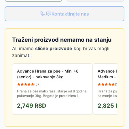
Kontaktirajte nas
Traženi proizvod nemamo na stanju
Ali imamo
slične proizvode
koji bi vas mogli
zanimati:
Advance Hrana za pse - Mini +8
Advance Hrana z
(senior) - pakovanje 3kg
Medium - pakov
(
57
)
(
57
)
Hrana za pse malih rasa, starije od 8 godina,
Hrana za pse, bogat
pakovanje 3kg. Bogata je proteinima i
sa manje kalorija i
vlaknima, sadrži manje kalorija. Ima
sagorevanje masti,
2,749
RSD
2,825
RSD
sastojke koji pospešuju...
viškom kilograma...