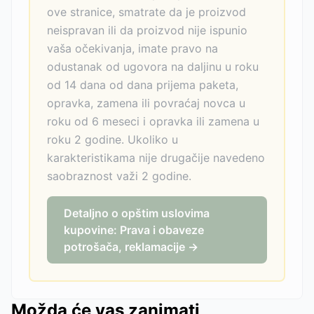
ove stranice, smatrate da je proizvod
neispravan ili da proizvod nije ispunio
vaša očekivanja, imate pravo na
odustanak od ugovora na daljinu u roku
od 14 dana od dana prijema paketa,
opravka, zamena ili povraćaj novca u
roku od 6 meseci i opravka ili zamena u
roku 2 godine. Ukoliko u
karakteristikama nije drugačije navedeno
saobraznost važi 2 godine.
Detaljno o opštim uslovima
kupovine: Prava i obaveze
potrošača, reklamacije →
Možda će vas zanimati