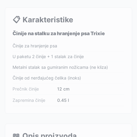
📋
Karakteristike
Činije na stalku za hranjenje psa Trixie
Činije za hranjenje psa
U paketu 2 činije + 1 stalak za činije
Metalni stalak sa gumiranim nožicama (ne kliza)
Činije od nerđajućeg čelika (inoks)
Prečnik činije
12 cm
Zapremina činije
0.45 l
📖
Opis proizvoda