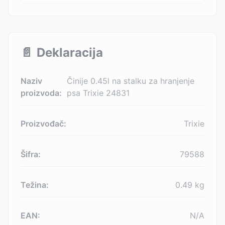
📄
Deklaracija
Naziv
Činije 0.45l na stalku za hranjenje
proizvoda:
psa Trixie 24831
Proizvođač:
Trixie
Šifra:
79588
Težina:
0.49
kg
EAN:
N/A