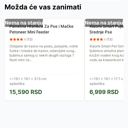
Možda će vas zanimati
Nema na stanju
Nema na stanju
Pametna Hranilica Za Pse i Mačke
Xiaomi Smart Pojilo 
Petoneer Mini Feeder
Srednje Pse
(
15
)
(
15
)
Ostajete do kasno na poslu, putujete, volite
Xiaomi Smart Pet fontan
žurke i izlaske do kasno, ostavljate svog
ljubimce simulira planins
ljubimca samog iz nekih drugih razloga ?
kružni vodeni krug kako 
Nutri mini će...
vodu sa kiseonikom koja
↔
19.1 × 19.1 × 31.5 cm
↔
19.1 × 19.1 × 17.7 cm
◈
plastika
◈
plastika
15,590
RSD
6,999
RSD