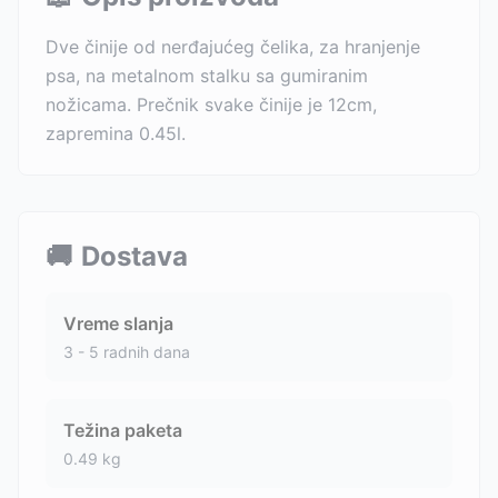
Dve činije od nerđajućeg čelika, za hranjenje
psa, na metalnom stalku sa gumiranim
nožicama. Prečnik svake činije je 12cm,
zapremina 0.45l.
🚚
Dostava
Vreme slanja
3 - 5 radnih dana
Težina paketa
0.49
kg