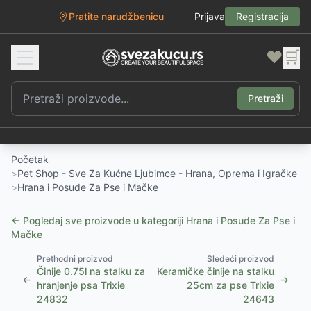
Pratite narudžbenicu
Prijava
Registracija
❤️
🛒
Pretraži
Početak
>
Pet Shop - Sve Za Kućne Ljubimce - Hrana, Oprema i Igračke
>
Hrana i Posude Za Pse i Mačke
← Pogledaj sve proizvode u kategoriji
Hrana i Posude Za Pse i
Mačke
Prethodni proizvod
Sledeći proizvod
Činije 0.75l na stalku za
Keramičke činije na stalku
←
→
hranjenje psa Trixie
25cm za pse Trixie
24832
24643