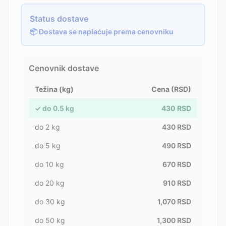
Status dostave
📦 Dostava se naplaćuje prema cenovniku
Cenovnik dostave
Težina (kg)
Cena (RSD)
✓
do
0.5
kg
430
RSD
do
2
kg
430
RSD
do
5
kg
490
RSD
do
10
kg
670
RSD
do
20
kg
910
RSD
do
30
kg
1,070
RSD
do
50
kg
1,300
RSD