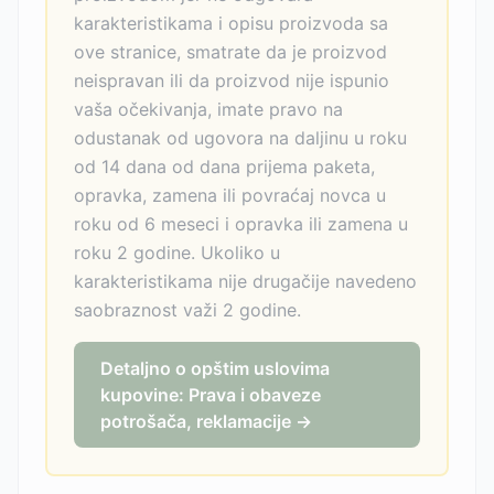
karakteristikama i opisu proizvoda sa
ove stranice, smatrate da je proizvod
neispravan ili da proizvod nije ispunio
vaša očekivanja, imate pravo na
odustanak od ugovora na daljinu u roku
od 14 dana od dana prijema paketa,
opravka, zamena ili povraćaj novca u
roku od 6 meseci i opravka ili zamena u
roku 2 godine. Ukoliko u
karakteristikama nije drugačije navedeno
saobraznost važi 2 godine.
Detaljno o opštim uslovima
kupovine: Prava i obaveze
potrošača, reklamacije →