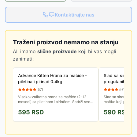
Kontaktirajte nas
Traženi proizvod nemamo na stanju
Ali imamo
slične proizvode
koji bi vas mogli
zanimati:
Advance Kitten Hrana za mačiće -
Slad sa sirom z
piletina i pirinač 0.4kg
progutanih dlaka
42738
(
57
)
(
12
)
Visokokvalitetna hrana za mačiće (2-12
Slad sa sirom i biot
meseci) sa piletinom i pirinčem. Sadrži sve
mačke koji pospešu
sastojke potrebne za pravilan razvoj mladih
se naprave gužvice
595
RSD
590
RSD
mačaka. Pakovanje...
digestivnom traktu, 