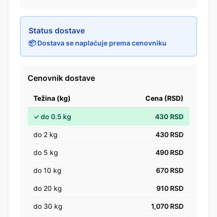
Status dostave
📦 Dostava se naplaćuje prema cenovniku
Cenovnik dostave
Težina (kg)
Cena (RSD)
✓
do
0.5
kg
430
RSD
do
2
kg
430
RSD
do
5
kg
490
RSD
do
10
kg
670
RSD
do
20
kg
910
RSD
do
30
kg
1,070
RSD