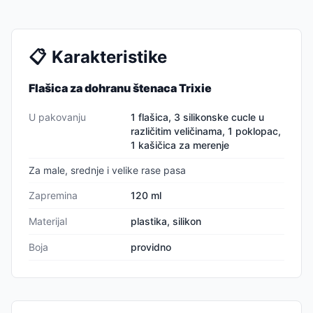
📋
Karakteristike
Flašica za dohranu štenaca Trixie
U pakovanju
1 flašica, 3 silikonske cucle u
različitim veličinama, 1 poklopac,
1 kašičica za merenje
Za male, srednje i velike rase pasa
Zapremina
120 ml
Materijal
plastika, silikon
Boja
providno