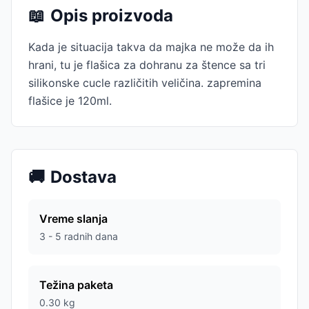
📖
Opis proizvoda
Kada je situacija takva da majka ne može da ih
hrani, tu je flašica za dohranu za štence sa tri
silikonske cucle različitih veličina. zapremina
flašice je 120ml.
🚚
Dostava
Vreme slanja
3 - 5 radnih dana
Težina paketa
0.30
kg