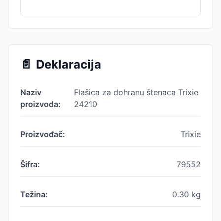
📄
Deklaracija
Naziv
Flašica za dohranu štenaca Trixie
proizvoda:
24210
Proizvođač:
Trixie
Šifra:
79552
Težina:
0.30
kg