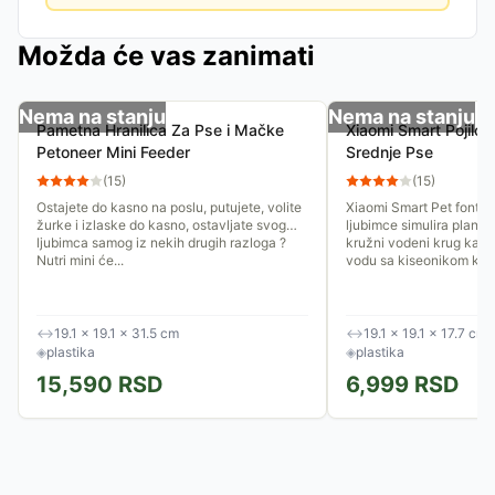
Možda će vas zanimati
Nema na stanju
Nema na stanju
Pametna Hranilica Za Pse i Mačke
Xiaomi Smart Pojilo 
Petoneer Mini Feeder
Srednje Pse
(
15
)
(
15
)
Ostajete do kasno na poslu, putujete, volite
Xiaomi Smart Pet fontan
žurke i izlaske do kasno, ostavljate svog
ljubimce simulira planins
ljubimca samog iz nekih drugih razloga ?
kružni vodeni krug kako 
Nutri mini će...
vodu sa kiseonikom koja
↔
19.1 × 19.1 × 31.5 cm
↔
19.1 × 19.1 × 17.7 cm
◈
plastika
◈
plastika
15,590
RSD
6,999
RSD