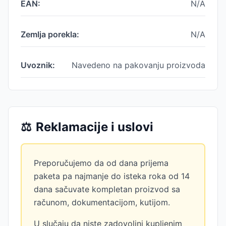
EAN:
N/A
Zemlja porekla:
N/A
Uvoznik:
Navedeno na pakovanju proizvoda
⚖️
Reklamacije i uslovi
Preporučujemo da od dana prijema
paketa pa najmanje do isteka roka od 14
dana sačuvate kompletan proizvod sa
računom, dokumentacijom, kutijom.
U slučaju da niste zadovoljni kupljenim