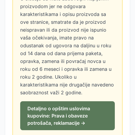
proizvodom jer ne odgovara
karakteristikama i opisu proizvoda sa
ove stranice, smatrate da je proizvod
neispravan ili da proizvod nije ispunio
vaša očekivanja, imate pravo na
odustanak od ugovora na daljinu u roku
od 14 dana od dana prijema paketa,
opravka, zamena ili povraćaj novca u
roku od 6 meseci i opravka ili zamena u
roku 2 godine. Ukoliko u
karakteristikama nije drugačije navedeno
saobraznost važi 2 godine.
Detaljno o opštim uslovima
kupovine: Prava i obaveze
potrošača, reklamacije →