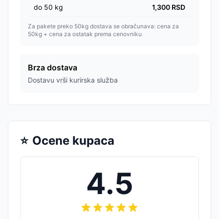
do
50
kg
1,300
RSD
Za pakete preko 50kg dostava se obračunava: cena za
50kg + cena za ostatak prema cenovniku
Brza dostava
Dostavu vrši kurirska služba
⭐
Ocene kupaca
4.5