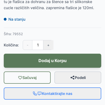
tu je flašica za dohranu za štence sa tri silikonske
cucle različitih veličina. zapremina flašice je 120ml.
Na stanju
Šifra:
79552
Količina:
-
+
Dodaj u Korpu
Sačuvaj
Podeli
Kontaktirajte nas