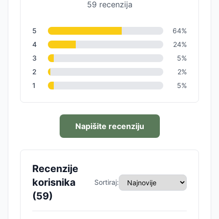
59
recenzija
5
64
%
4
24
%
3
5
%
2
2
%
1
5
%
Napišite recenziju
Recenzije
korisnika
Sortiraj:
(
59
)