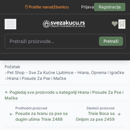
Pratite narudžbenicu
Prijava
Registracija
❤️
🛒
Pretraži
Početak
>
Pet Shop - Sve Za Kućne Ljubimce - Hrana, Oprema i Igračke
>
Hrana i Posude Za Pse i Mačke
← Pogledaj sve proizvode u kategoriji
Hrana i Posude Za Pse i
Mačke
Prethodni proizvod
Sledeći proizvod
Posuda za hranu za pse sa
Trixie Boca sa
←
→
dugim ušima Trixie 2488
činijom za pse 2459