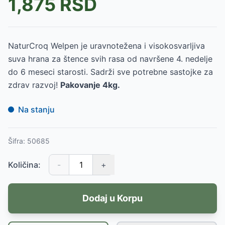
1,875
RSD
NaturCroq Welpen je uravnotežena i visokosvarljiva
suva hrana za štence svih rasa od navršene 4. nedelje
do 6 meseci starosti. Sadrži sve potrebne sastojke za
zdrav razvoj!
Pakovanje 4kg.
Na stanju
Šifra:
50685
Količina:
-
+
Dodaj u Korpu