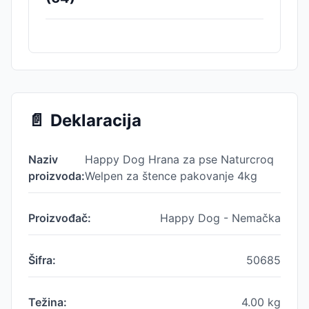
📄
Deklaracija
Naziv
Happy Dog Hrana za pse Naturcroq
proizvoda:
Welpen za štence pakovanje 4kg
Proizvođač:
Happy Dog - Nemačka
Šifra:
50685
Težina:
4.00
kg