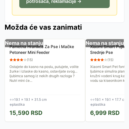
potrošača, reklamacije →
Možda će vas zanimati
Nema na stanju
Nema na stanju
Pametna Hranilica Za Pse i Mačke
Xiaomi Smart Pojilo 
Petoneer Mini Feeder
Srednje Pse
(
15
)
(
15
)
Ostajete do kasno na poslu, putujete, volite
Xiaomi Smart Pet fontan
žurke i izlaske do kasno, ostavljate svog
ljubimce simulira planins
ljubimca samog iz nekih drugih razloga ?
kružni vodeni krug kako 
Nutri mini će...
vodu sa kiseonikom koja
↔
19.1 × 19.1 × 31.5 cm
↔
19.1 × 19.1 × 17.7 cm
◈
plastika
◈
plastika
15,590
RSD
6,999
RSD