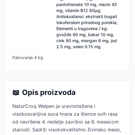
pantothenate 10 mg, niacin 45
mg, vitamin B12 60µg;
Antioksidansi: ekstrakti bogati
tokoferolom prirodnog porekla;
Elementi u tragovima / kg:
gvožđe 90 mg, bakar 10 mg,
cink 90 mg, mangan 6 mg, jod
2.5 mg, selen 0.15 mg
Pakovanje 4 kg
📖
Opis proizvoda
NaturCroq Welpen je uravnotežena i
visokosvarljiva suva hrana za štence svih rasa
od navršene 4. nedelje završno sa 6. mesecom
starosti. Sadrži visokokvalitetno živinsko meso,