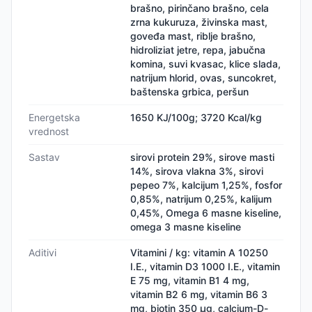
brašno, pirinčano brašno, cela
zrna kukuruza, živinska mast,
goveđa mast, riblje brašno,
hidroliziat jetre, repa, jabučna
komina, suvi kvasac, klice slada,
natrijum hlorid, ovas, suncokret,
baštenska grbica, peršun
Energetska
1650 KJ/100g; 3720 Kcal/kg
vrednost
Sastav
sirovi protein 29%, sirove masti
14%, sirova vlakna 3%, sirovi
pepeo 7%, kalcijum 1,25%, fosfor
0,85%, natrijum 0,25%, kalijum
0,45%, Omega 6 masne kiseline,
omega 3 masne kiseline
Aditivi
Vitamini / kg: vitamin A 10250
I.E., vitamin D3 1000 I.E., vitamin
E 75 mg, vitamin B1 4 mg,
vitamin B2 6 mg, vitamin B6 3
mg, biotin 350 µg, calcium-D-