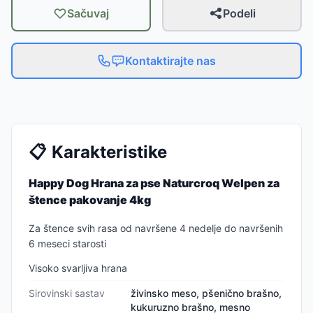
Sačuvaj
Podeli
Kontaktirajte nas
📋
Karakteristike
Happy Dog Hrana za pse Naturcroq Welpen za
štence pakovanje 4kg
Za štence svih rasa od navršene 4 nedelje do navršenih
6 meseci starosti
Visoko svarljiva hrana
Sirovinski sastav
živinsko meso, pšenično brašno,
kukuruzno brašno, mesno