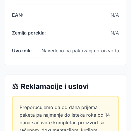
EAN:
N/A
Zemlja porekla:
N/A
Uvoznik:
Navedeno na pakovanju proizvoda
⚖️
Reklamacije i uslovi
Preporučujemo da od dana prijema
paketa pa najmanje do isteka roka od 14
dana sačuvate kompletan proizvod sa
računom, dokumentacijom, kutijom.