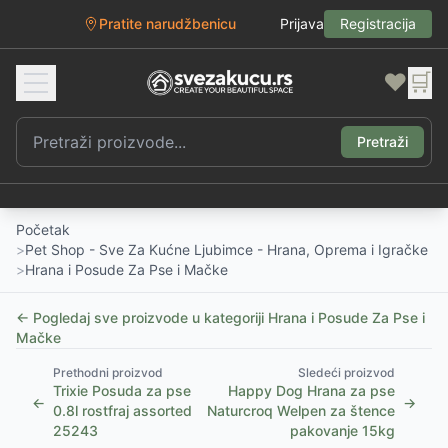
Pratite narudžbenicu
Prijava
Registracija
❤️
🛒
Pretraži
Početak
>
Pet Shop - Sve Za Kućne Ljubimce - Hrana, Oprema i Igračke
>
Hrana i Posude Za Pse i Mačke
← Pogledaj sve proizvode u kategoriji
Hrana i Posude Za Pse i
Mačke
Prethodni proizvod
Sledeći proizvod
Trixie Posuda za pse
Happy Dog Hrana za pse
←
→
0.8l rostfraj assorted
Naturcroq Welpen za štence
25243
pakovanje 15kg