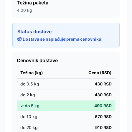
Težina paketa
4.00
kg
Status dostave
📦 Dostava se naplaćuje prema cenovniku
Cenovnik dostave
Težina (kg)
Cena (RSD)
do
0.5
kg
430
RSD
do
2
kg
430
RSD
✓
do
5
kg
490
RSD
do
10
kg
670
RSD
do
20
kg
910
RSD