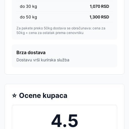
do
30
kg
1,070
RSD
do
50
kg
1,300
RSD
Za pakete preko 50kg dostava se obračunava: cena za
50kg + cena za ostatak prema cenovniku
Brza dostava
Dostavu vrši kurirska služba
⭐
Ocene kupaca
4.5