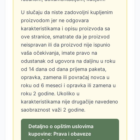
U slučaju da niste zadovoljni kupljenim
proizvodom jer ne odgovara
karakteristikama i opisu proizvoda sa
ove stranice, smatrate da je proizvod
neispravan ili da proizvod nije ispunio
vaša očekivanja, imate pravo na
odustanak od ugovora na daljinu u roku
od 14 dana od dana prijema paketa,
opravka, zamena ili povraćaj novca u
roku od 6 meseci i opravka ili zamena u
roku 2 godine. Ukoliko u
karakteristikama nije drugačije navedeno
saobraznost važi 2 godine.
Detaljno o opštim uslovima
kupovine: Prava i obaveze