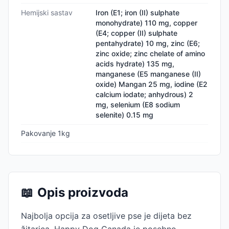
Hemijski sastav
Iron (E1; iron (II) sulphate
monohydrate) 110 mg, copper
(E4; copper (II) sulphate
pentahydrate) 10 mg, zinc (E6;
zinc oxide; zinc chelate of amino
acids hydrate) 135 mg,
manganese (E5 manganese (II)
oxide) Mangan 25 mg, iodine (E2
calcium iodate; anhydrous) 2
mg, selenium (E8 sodium
selenite) 0.15 mg
Pakovanje 1kg
📖
Opis proizvoda
Najbolja opcija za osetljive pse je dijeta bez