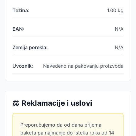
Težina:
1.00
kg
EAN:
N/A
Zemlja porekla:
N/A
Uvoznik:
Navedeno na pakovanju proizvoda
⚖️
Reklamacije i uslovi
Preporučujemo da od dana prijema
paketa pa najmanje do isteka roka od 14