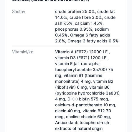
Sastav
crude protein 25.0%, crude fat
14.0%, crude fibre 3.0%, crude
ash 7.5%, calcium 1.45%,
phosphorus 0.95%, sodium
0.45%, Omega 6 fatty acids
2.8%, Omega 3 fatty acids 0.5%
Vitamini/kg
Vitamin A (E672) 12000 I.E.,
vitamin D3 (E671) 1200 I.E.,
vitamin E (all-rac-alpha-
tocopheryl acetate 3a700) 75
mg, vitamin B1 (thiamine
mononitrate) 4 mg, vitamin B2
(riboflavin) 6 mg, vitamin B6
(pyridoxine hydrochloride 3a831)
4 mg, D-(+) biotin 575 mcg,
calcium-d-pantothenate 10 mg,
niacin 40 mg, vitamin B12 70
mcg, choline chloride 60 mg,
Antioxidant: tocopherol-rich
extracts of natural origin