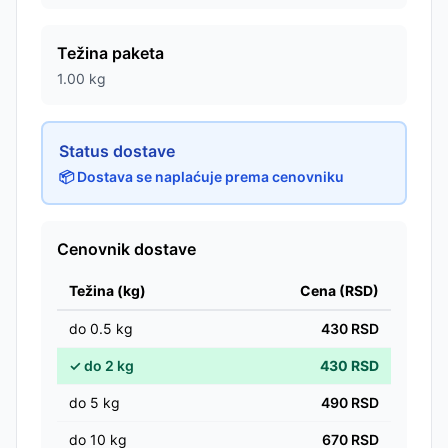
Težina paketa
1.00
kg
Status dostave
📦 Dostava se naplaćuje prema cenovniku
Cenovnik dostave
Težina (kg)
Cena (RSD)
do
0.5
kg
430
RSD
✓
do
2
kg
430
RSD
do
5
kg
490
RSD
do
10
kg
670
RSD