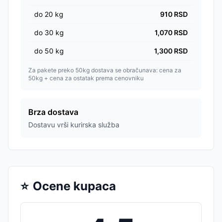
do
20
kg
910
RSD
do
30
kg
1,070
RSD
do
50
kg
1,300
RSD
Za pakete preko 50kg dostava se obračunava: cena za
50kg + cena za ostatak prema cenovniku
Brza dostava
Dostavu vrši kurirska služba
⭐
Ocene kupaca