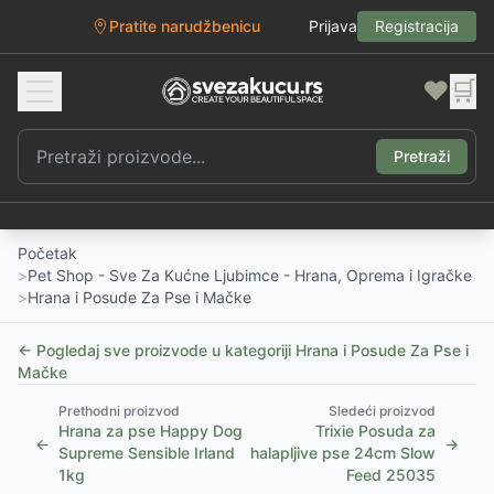
Pratite narudžbenicu
Prijava
Registracija
❤️
🛒
Pretraži
Početak
>
Pet Shop - Sve Za Kućne Ljubimce - Hrana, Oprema i Igračke
>
Hrana i Posude Za Pse i Mačke
← Pogledaj sve proizvode u kategoriji
Hrana i Posude Za Pse i
Mačke
Prethodni proizvod
Sledeći proizvod
Hrana za pse Happy Dog
Trixie Posuda za
←
→
Supreme Sensible Irland
halapljive pse 24cm Slow
1kg
Feed 25035