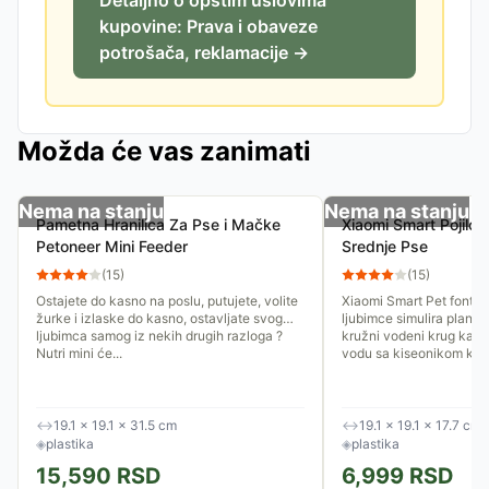
Detaljno o opštim uslovima
kupovine: Prava i obaveze
potrošača, reklamacije →
Možda će vas zanimati
Nema na stanju
Nema na stanju
Pametna Hranilica Za Pse i Mačke
Xiaomi Smart Pojilo 
Petoneer Mini Feeder
Srednje Pse
(
15
)
(
15
)
Ostajete do kasno na poslu, putujete, volite
Xiaomi Smart Pet fontan
žurke i izlaske do kasno, ostavljate svog
ljubimce simulira planins
ljubimca samog iz nekih drugih razloga ?
kružni vodeni krug kako 
Nutri mini će...
vodu sa kiseonikom koja
↔
19.1 × 19.1 × 31.5 cm
↔
19.1 × 19.1 × 17.7 cm
◈
plastika
◈
plastika
15,590
RSD
6,999
RSD