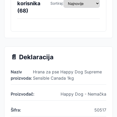
korisnika
Sortiraj:
(
68
)
📄
Deklaracija
Naziv
Hrana za pse Happy Dog Supreme
proizvoda:
Sensible Canada 1kg
Proizvođač:
Happy Dog - Nemačka
Šifra:
50517