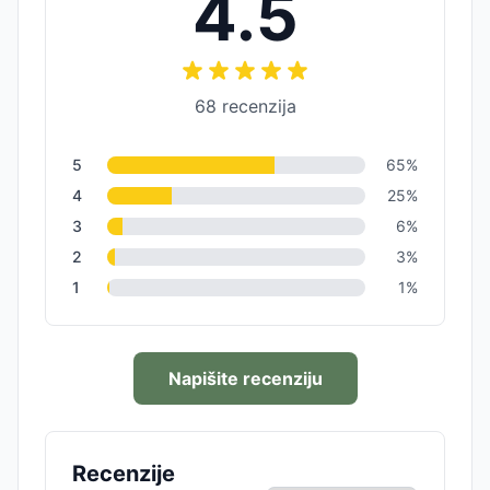
4.5
68
recenzija
5
65
%
4
25
%
3
6
%
2
3
%
1
1
%
Napišite recenziju
Recenzije