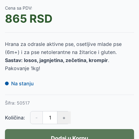
Cena sa PDV:
865
RSD
Hrana za odrasle aktivne pse, osetljive mlade pse
(6m+) i za pse netolerantne na žitarice i gluten.
Sastav: losos, jagnjetina, zečetina, krompir
.
Pakovanje 1kg!
Na stanju
Šifra:
50517
Količina:
-
+
Dodaj u Korpu