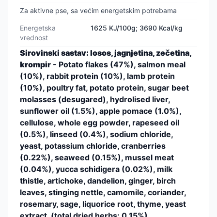
Za aktivne pse, sa većim energetskim potrebama
Energetska
1625 KJ/100g; 3690 Kcal/kg
vrednost
Sirovinski sastav: losos, jagnjetina, zečetina,
krompir
- Potato flakes (47%), salmon meal
(10%), rabbit protein (10%), lamb protein
(10%), poultry fat, potato protein, sugar beet
molasses (desugared), hydrolised liver,
sunflower oil (1.5%), apple pomace (1.0%),
cellulose, whole egg powder, rapeseed oil
(0.5%), linseed (0.4%), sodium chloride,
yeast, potassium chloride, cranberries
(0.22%), seaweed (0.15%), mussel meat
(0.04%), yucca schidigera (0.02%), milk
thistle, artichoke, dandelion, ginger, birch
leaves, stinging nettle, camomile, coriander,
rosemary, sage, liquorice root, thyme, yeast
extract, (total dried herbs: 0.15%)