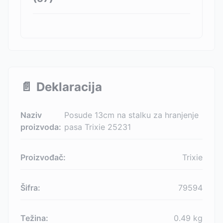
📄
Deklaracija
Naziv
Posude 13cm na stalku za hranjenje
proizvoda:
pasa Trixie 25231
Proizvođač:
Trixie
Šifra:
79594
Težina:
0.49
kg