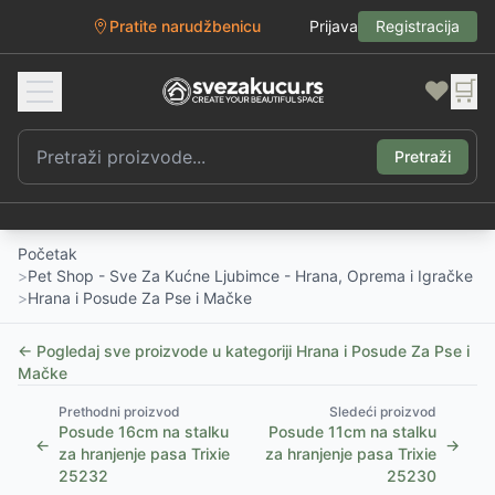
Pratite narudžbenicu
Prijava
Registracija
❤️
🛒
Pretraži
Početak
>
Pet Shop - Sve Za Kućne Ljubimce - Hrana, Oprema i Igračke
>
Hrana i Posude Za Pse i Mačke
← Pogledaj sve proizvode u kategoriji
Hrana i Posude Za Pse i
Mačke
Prethodni proizvod
Sledeći proizvod
Posude 16cm na stalku
Posude 11cm na stalku
←
→
za hranjenje pasa Trixie
za hranjenje pasa Trixie
25232
25230