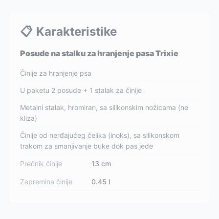
📋
Karakteristike
Posude na stalku za hranjenje pasa Trixie
Činije za hranjenje psa
U paketu 2 posude + 1 stalak za činije
Metalni stalak, hromiran, sa silikonskim nožicama (ne
kliza)
Činije od nerđajućeg čelika (inoks), sa silikonskom
trakom za smanjivanje buke dok pas jede
Prečnik činije
13 cm
Zapremina činije
0.45 l