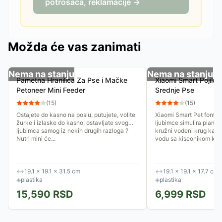
potrošača, reklamacije →
Možda će vas zanimati
Nema na stanju
Nema na stanju
Pametna Hranilica Za Pse i Mačke
Xiaomi Smart Pojilo 
Petoneer Mini Feeder
Srednje Pse
(
15
)
(
15
)
Ostajete do kasno na poslu, putujete, volite
Xiaomi Smart Pet fontan
žurke i izlaske do kasno, ostavljate svog
ljubimce simulira planins
ljubimca samog iz nekih drugih razloga ?
kružni vodeni krug kako 
Nutri mini će...
vodu sa kiseonikom koja
↔
19.1 × 19.1 × 31.5 cm
↔
19.1 × 19.1 × 17.7 cm
◈
plastika
◈
plastika
15,590
RSD
6,999
RSD