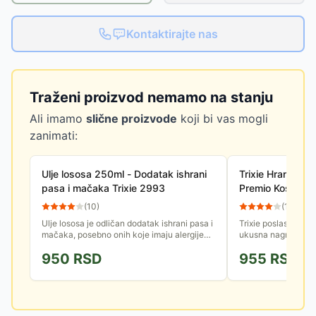
Kontaktirajte nas
Traženi proizvod nemamo na stanju
Ali imamo
slične proizvode
koji bi vas mogli
zanimati:
Ulje lososa 250ml - Dodatak ishrani
Trixie Hrana Za 
pasa i mačaka Trixie 2993
Premio Koskice 
31802
(
10
)
(
11
)
Ulje lososa je odličan dodatak ishrani pasa i
Trixie poslastice z
mačaka, posebno onih koje imaju alergije
ukusna nagrada za 
na hranu. Osim za ljubimce koji su alergični,
obavljenog zadatk
950
RSD
955
RSD
odlično je za...
se nalaze koske nap