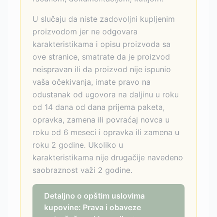
U slučaju da niste zadovoljni kupljenim
proizvodom jer ne odgovara
karakteristikama i opisu proizvoda sa
ove stranice, smatrate da je proizvod
neispravan ili da proizvod nije ispunio
vaša očekivanja, imate pravo na
odustanak od ugovora na daljinu u roku
od 14 dana od dana prijema paketa,
opravka, zamena ili povraćaj novca u
roku od 6 meseci i opravka ili zamena u
roku 2 godine. Ukoliko u
karakteristikama nije drugačije navedeno
saobraznost važi 2 godine.
Detaljno o opštim uslovima
kupovine: Prava i obaveze