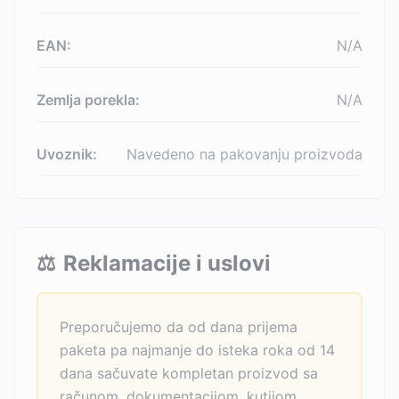
EAN:
N/A
Zemlja porekla:
N/A
Uvoznik:
Navedeno na pakovanju proizvoda
⚖️
Reklamacije i uslovi
Preporučujemo da od dana prijema
paketa pa najmanje do isteka roka od 14
dana sačuvate kompletan proizvod sa
računom, dokumentacijom, kutijom.