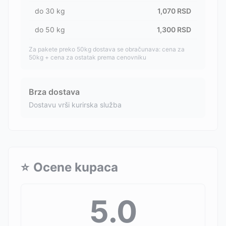
do
30
kg
1,070
RSD
do
50
kg
1,300
RSD
Za pakete preko 50kg dostava se obračunava: cena za
50kg + cena za ostatak prema cenovniku
Brza dostava
Dostavu vrši kurirska služba
⭐
Ocene kupaca
5.0