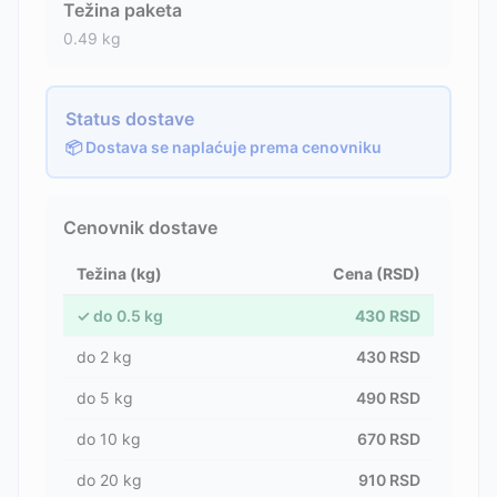
Težina paketa
0.49
kg
Status dostave
📦 Dostava se naplaćuje prema cenovniku
Cenovnik dostave
Težina (kg)
Cena (RSD)
✓
do
0.5
kg
430
RSD
do
2
kg
430
RSD
do
5
kg
490
RSD
do
10
kg
670
RSD
do
20
kg
910
RSD