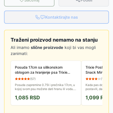
Sačuvaj
Podeli
Kontaktirajte nas
Traženi proizvod nemamo na stanju
Ali imamo
slične proizvode
koji bi vas mogli
zanimati:
Posuda 17cm sa silikonskom
Trixie Poslastic
oblogom za hranjenje psa Trixie
Snack Mini Bon
25256
(
57
)
(
10
)
Posuda zapremine 0.75l i prečnika 17cm, u
Kada pas dobro ura
kojoj svom psu možete dati hranu ili vodu.
postavili, da bi nau
Od inoksa je i ima silikonsku oblogu, da bi
stimulisati ga nagr
1,085
RSD
1,099
RSD
se sprečilo klizanje.
poslastice za pse Tr