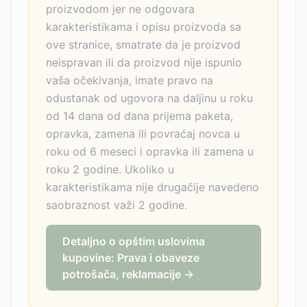
proizvodom jer ne odgovara
karakteristikama i opisu proizvoda sa
ove stranice, smatrate da je proizvod
neispravan ili da proizvod nije ispunio
vaša očekivanja, imate pravo na
odustanak od ugovora na daljinu u roku
od 14 dana od dana prijema paketa,
opravka, zamena ili povraćaj novca u
roku od 6 meseci i opravka ili zamena u
roku 2 godine. Ukoliko u
karakteristikama nije drugačije navedeno
saobraznost važi 2 godine.
Detaljno o opštim uslovima
kupovine: Prava i obaveze
potrošača, reklamacije →