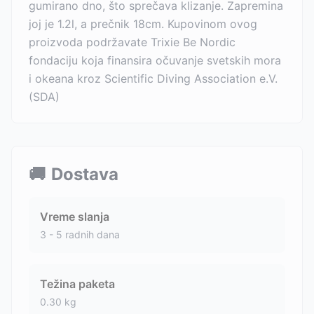
gumirano dno, što sprečava klizanje. Zapremina
joj je 1.2l, a prečnik 18cm. Kupovinom ovog
proizvoda podržavate Trixie Be Nordic
fondaciju koja finansira očuvanje svetskih mora
i okeana kroz Scientific Diving Association e.V.
(SDA)
🚚
Dostava
Vreme slanja
3 - 5 radnih dana
Težina paketa
0.30
kg