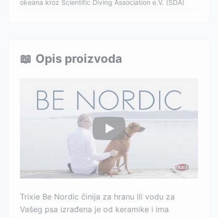
okeana kroz Scientific Diving Association e.V. (SDA)
📖
Opis proizvoda
Trixie Be Nordic činija za hranu ili vodu za
Vašeg psa izrađena je od keramike i ima