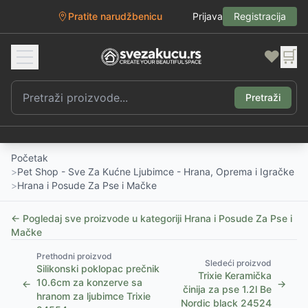
Pratite narudžbenicu
Prijava
Registracija
❤️
🛒
Pretraži
Početak
>
Pet Shop - Sve Za Kućne Ljubimce - Hrana, Oprema i Igračke
>
Hrana i Posude Za Pse i Mačke
← Pogledaj sve proizvode u kategoriji
Hrana i Posude Za Pse i
Mačke
Prethodni proizvod
Sledeći proizvod
Silikonski poklopac prečnik
Trixie Keramička
10.6cm za konzerve sa
←
→
činija za pse 1.2l Be
hranom za ljubimce Trixie
Nordic black 24524