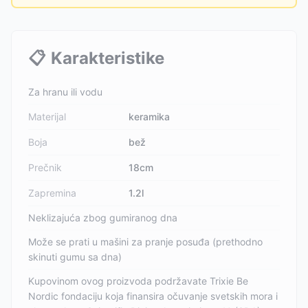
📋
Karakteristike
Za hranu ili vodu
Materijal
keramika
Boja
bež
Prečnik
18cm
Zapremina
1.2l
Neklizajuća zbog gumiranog dna
Može se prati u mašini za pranje posuđa (prethodno
skinuti gumu sa dna)
Kupovinom ovog proizvoda podržavate Trixie Be
Nordic fondaciju koja finansira očuvanje svetskih mora i