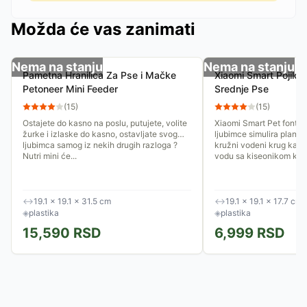
Možda će vas zanimati
Nema na stanju
Nema na stanju
Pametna Hranilica Za Pse i Mačke
Xiaomi Smart Pojilo 
Petoneer Mini Feeder
Srednje Pse
(
15
)
(
15
)
Ostajete do kasno na poslu, putujete, volite
Xiaomi Smart Pet fontan
žurke i izlaske do kasno, ostavljate svog
ljubimce simulira planins
ljubimca samog iz nekih drugih razloga ?
kružni vodeni krug kako 
Nutri mini će...
vodu sa kiseonikom koja
↔
19.1 × 19.1 × 31.5 cm
↔
19.1 × 19.1 × 17.7 cm
◈
plastika
◈
plastika
15,590
RSD
6,999
RSD