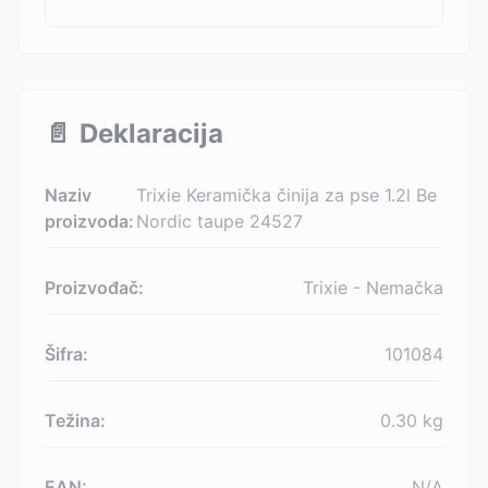
📄
Deklaracija
Naziv
Trixie Keramička činija za pse 1.2l Be
proizvoda:
Nordic taupe 24527
Proizvođač:
Trixie - Nemačka
Šifra:
101084
Težina:
0.30
kg
EAN:
N/A