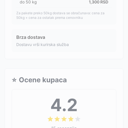
do
50
kg
1,300
RSD
Za pakete preko 50kg dostava se obračunava: cena za
50kg + cena za ostatak prema cenovniku
Brza dostava
Dostavu vrši kurirska služba
⭐
Ocene kupaca
4.2