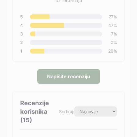
15
recenzija
5
27
%
4
47
%
3
7
%
2
0
%
1
20
%
Napišite recenziju
Recenzije
korisnika
Sortiraj:
(
15
)