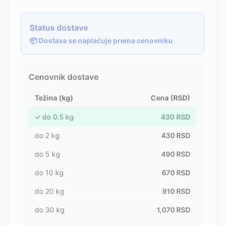
Status dostave
📦 Dostava se naplaćuje prema cenovniku
Cenovnik dostave
Težina (kg)
Cena (RSD)
✓
do
0.5
kg
430
RSD
do
2
kg
430
RSD
do
5
kg
490
RSD
do
10
kg
670
RSD
do
20
kg
910
RSD
do
30
kg
1,070
RSD