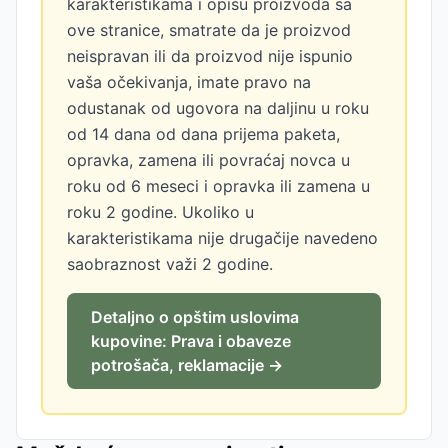
karakteristikama i opisu proizvoda sa
ove stranice, smatrate da je proizvod
neispravan ili da proizvod nije ispunio
vaša očekivanja, imate pravo na
odustanak od ugovora na daljinu u roku
od 14 dana od dana prijema paketa,
opravka, zamena ili povraćaj novca u
roku od 6 meseci i opravka ili zamena u
roku 2 godine. Ukoliko u
karakteristikama nije drugačije navedeno
saobraznost važi 2 godine.
Detaljno o opštim uslovima
kupovine: Prava i obaveze
potrošača, reklamacije →