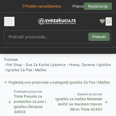
Pratite narudžbenicu
Prijava
Registracija
❤️
🛒
Pretraži
Početak
>
Pet Shop - Sve Za Kućne Ljubimce - Hrana, Oprema i Igračke
>
Igračke Za Pse i Mačke
← Pogledaj sve proizvode u kategoriji
Igračke Za Pse i Mačke
Prethodni proizvod
Sledeći proizvod
Trixie Posuda za
Igračka za mačke Matatabi
poslastice za pse i
←
→
lančić sa macinom travom
igračka Oktopod
38cm Trixie 42443
34933