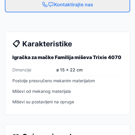
Kontaktirajte nas
📋
Karakteristike
Igračka za mačke Familija miševa Trixie 4070
Dimenzije
ø 15 × 22 cm
Postolje presvučeno mekanim materijalom
Miševi od mekanog materijala
Miševi su postavljeni na opruge