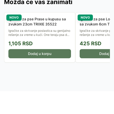
Možda će vas zanimati
NOVO
NOVO
Igračka za pse Prase u kupusu sa
Igračka za pse Loptic
zvukom 23cm TRIXIE 35522
sa zvukom 6cm TRI
Igračke za skrivanje poslastica su genijalno
Igračke za skrivanje pos
rešenje za vreme u kući. One teraju psa da
rešenje za vreme u kući
koristi njuh i inteligenciju, pretvarajući obrok
koristi njuh i inteligenci
1,105
RSD
425
RSD
u uzbudljivu...
u uzbudljivu...
Dodaj u korpu
Dodaj u 