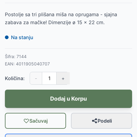
Postolje sa tri plišana miša na oprugama - sjajna
zabava za mačke! Dimenzije ø 15 × 22 cm.
Na stanju
Šifra:
7144
EAN:
4011905040707
Količina:
-
+
Dodaj u Korpu
Sačuvaj
Podeli