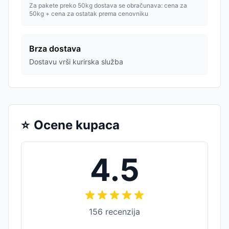
Za pakete preko 50kg dostava se obračunava: cena za
50kg + cena za ostatak prema cenovniku
Brza dostava
Dostavu vrši kurirska služba
⭐
Ocene kupaca
4.5
156
recenzija