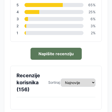
5
65
%
4
25
%
3
6
%
2
3
%
1
2
%
Napišite recenziju
Recenzije
korisnika
Sortiraj:
(
156
)