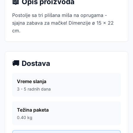
📖
Opis proizvoda
Postolje sa tri plišana miša na oprugama -
sjajna zabava za mačke! Dimenzije ø 15 × 22
cm.
🚚
Dostava
Vreme slanja
3 - 5 radnih dana
Težina paketa
0.40
kg