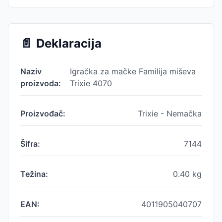
📄
Deklaracija
Naziv
Igračka za mačke Familija miševa
proizvoda:
Trixie 4070
Proizvođač:
Trixie - Nemačka
Šifra:
7144
Težina:
0.40
kg
EAN:
4011905040707