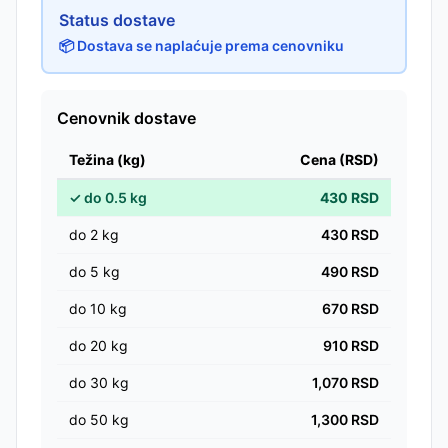
Status dostave
📦 Dostava se naplaćuje prema cenovniku
Cenovnik dostave
Težina (kg)
Cena (RSD)
✓
do
0.5
kg
430
RSD
do
2
kg
430
RSD
do
5
kg
490
RSD
do
10
kg
670
RSD
do
20
kg
910
RSD
do
30
kg
1,070
RSD
do
50
kg
1,300
RSD