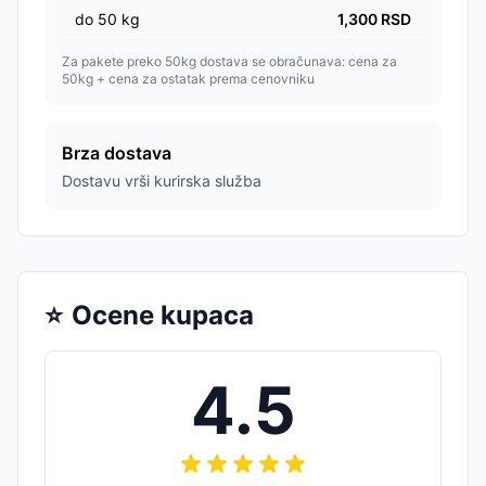
do
50
kg
1,300
RSD
Za pakete preko 50kg dostava se obračunava: cena za
50kg + cena za ostatak prema cenovniku
Brza dostava
Dostavu vrši kurirska služba
⭐
Ocene kupaca
4.5