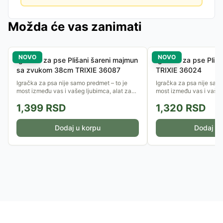
Možda će vas zanimati
NOVO
NOVO
Igračka za pse Plišani šareni majmun
Igračka za pse Pliš
sa zvukom 38cm TRIXIE 36087
TRIXIE 36024
Igračka za psa nije samo predmet – to je
Igračka za psa nije samo
most između vas i vašeg ljubimca, alat za
most između vas i vašeg
učenje i ključ za zdrav i ispunjen život.
učenje i ključ za zdrav i
1,399
RSD
1,320
RSD
Pravilan odabir igračaka...
Pravilan odabir igračaka.
Dodaj u korpu
Dodaj u 