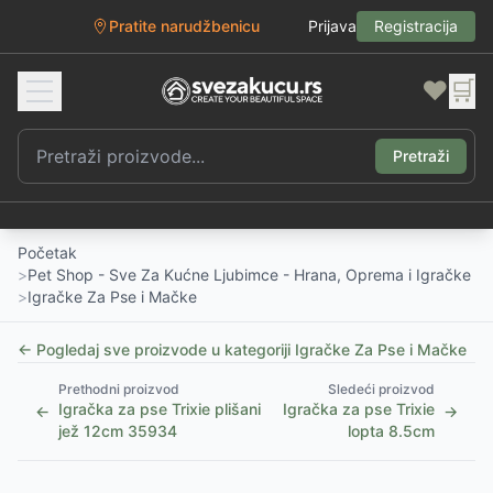
Pratite narudžbenicu
Prijava
Registracija
❤️
🛒
Pretraži
Početak
>
Pet Shop - Sve Za Kućne Ljubimce - Hrana, Oprema i Igračke
>
Igračke Za Pse i Mačke
← Pogledaj sve proizvode u kategoriji
Igračke Za Pse i Mačke
Prethodni proizvod
Sledeći proizvod
Igračka za pse Trixie plišani
Igračka za pse Trixie
←
→
jež 12cm 35934
lopta 8.5cm