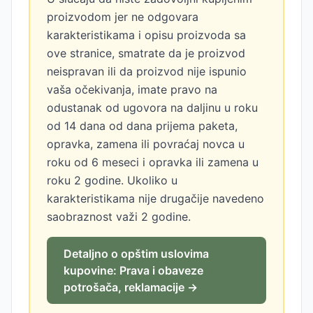
proizvodom jer ne odgovara
karakteristikama i opisu proizvoda sa
ove stranice, smatrate da je proizvod
neispravan ili da proizvod nije ispunio
vaša očekivanja, imate pravo na
odustanak od ugovora na daljinu u roku
od 14 dana od dana prijema paketa,
opravka, zamena ili povraćaj novca u
roku od 6 meseci i opravka ili zamena u
roku 2 godine. Ukoliko u
karakteristikama nije drugačije navedeno
saobraznost važi 2 godine.
Detaljno o opštim uslovima
kupovine: Prava i obaveze
potrošača, reklamacije →