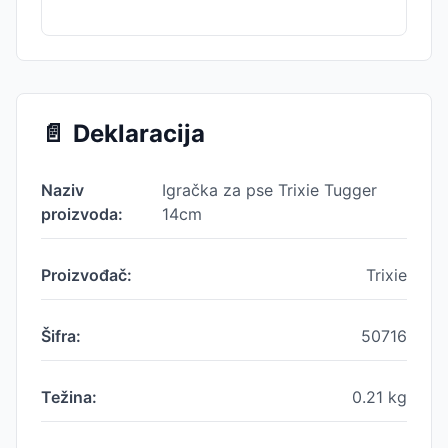
📄
Deklaracija
Naziv
Igračka za pse Trixie Tugger
proizvoda:
14cm
Proizvođač:
Trixie
Šifra:
50716
Težina:
0.21
kg