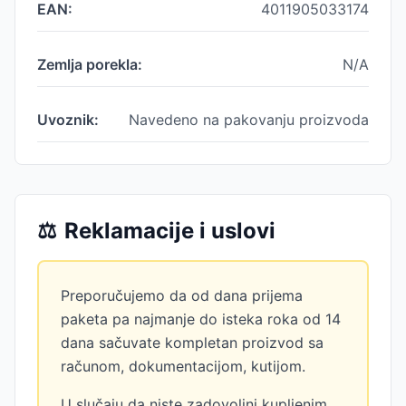
EAN:
4011905033174
Zemlja porekla:
N/A
Uvoznik:
Navedeno na pakovanju proizvoda
⚖️
Reklamacije i uslovi
Preporučujemo da od dana prijema
paketa pa najmanje do isteka roka od 14
dana sačuvate kompletan proizvod sa
računom, dokumentacijom, kutijom.
U slučaju da niste zadovoljni kupljenim