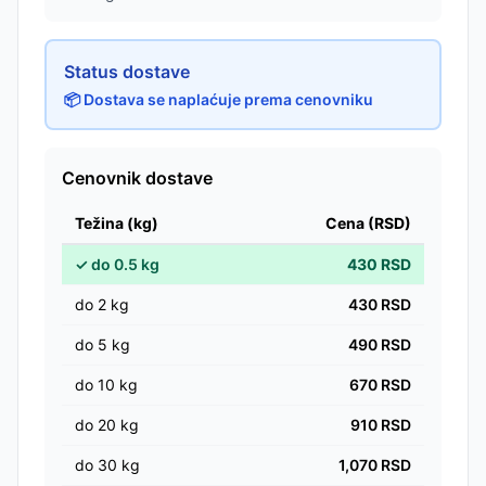
Status dostave
📦 Dostava se naplaćuje prema cenovniku
Cenovnik dostave
Težina (kg)
Cena (RSD)
✓
do
0.5
kg
430
RSD
do
2
kg
430
RSD
do
5
kg
490
RSD
do
10
kg
670
RSD
do
20
kg
910
RSD
do
30
kg
1,070
RSD