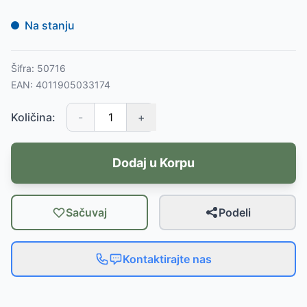
Na stanju
Šifra:
50716
EAN:
4011905033174
Količina:
-
+
Dodaj u Korpu
Sačuvaj
Podeli
Kontaktirajte nas