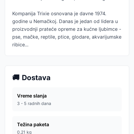
Kompanija Trixie osnovana je davne 1974.
godine u Nemačkoj. Danas je jedan od lidera u
proizvodnji prateće opreme za kućne ljubimce -
pse, mačke, reptile, ptice, glodare, akvarijumske
ribice...
🚚
Dostava
Vreme slanja
3 - 5 radnih dana
Težina paketa
0.21
kg