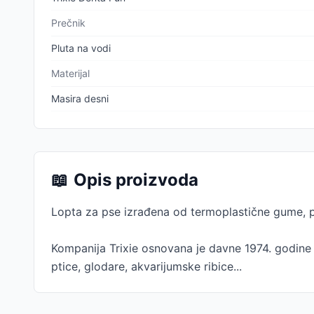
Prečnik
Pluta na vodi
Materijal
Masira desni
📖
Opis proizvoda
Lopta za pse izrađena od termoplastične gume, 
Kompanija Trixie osnovana je davne 1974. godine 
ptice, glodare, akvarijumske ribice...