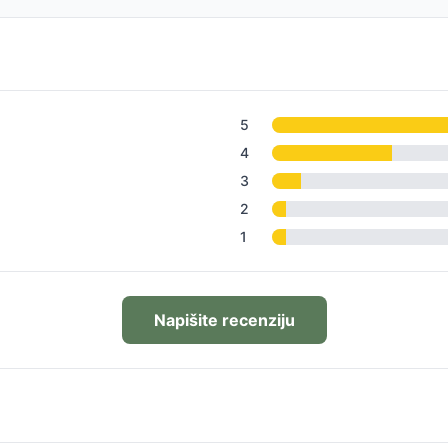
5
4
3
2
1
Napišite recenziju