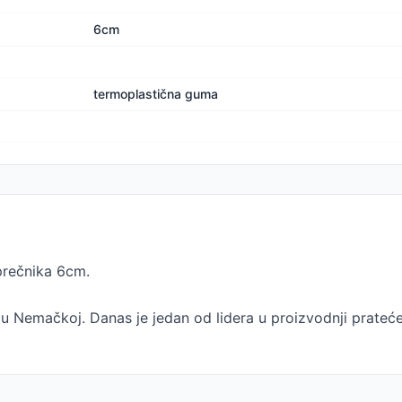
6cm
termoplastična guma
prečnika 6cm.
u Nemačkoj. Danas je jedan od lidera u proizvodnji prateće