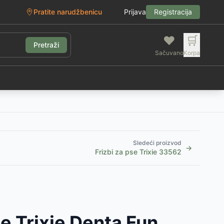
Pratite narudžbenicu
Prijava
Registracija
❤️
🛒
Pretraži
Sačuvano
Korpa
g
Sledeći proizvod
→
Frizbi za pse Trixie 33562
e Trixie Denta Fun