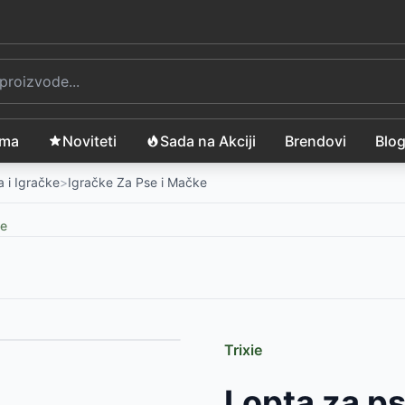
ama
Noviteti
Sada na Akciji
Brendovi
Blo
 i Igračke
>
Igračke Za Pse i Mačke
ke
Trixie
TRIXIE 35698
-
690
RSD
Lopta za ps
om 38cm TRIXIE 35697
-
690
RSD