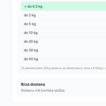
✓
do
0.5
kg
do
2
kg
do
5
kg
do
10
kg
do
20
kg
do
30
kg
do
50
kg
Za pakete preko 50kg dostava se obračunava: cena za 50kg + 
Brza dostava
Dostavu vrši kurirska služba