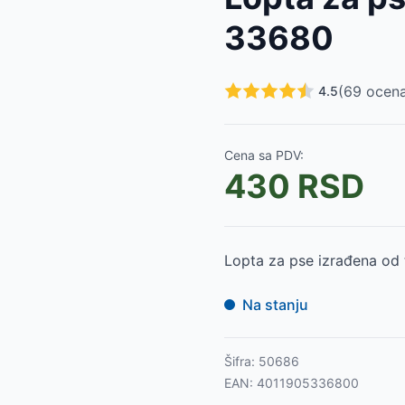
915
RSD
33680
XIE 35687
-
915
RSD
IXIE 35686
-
915
RSD
-
915
RSD
(
69
ocena
4.5
IE 35674
-
890
RSD
IXIE 35524
-
460
RSD
23
-
795
RSD
Cena sa PDV:
11
-
999
RSD
430
RSD
XIE 35522
-
1105
RSD
 TRIXIE 35283
-
425
RSD
Lopta za pse izrađena od
Na stanju
Šifra:
50686
EAN:
4011905336800