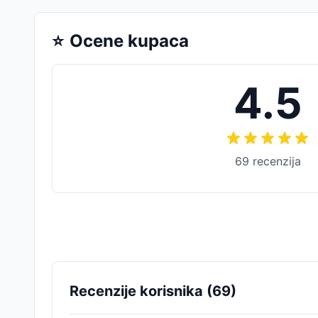
⭐
Ocene kupaca
4.5
69
recenzija
Recenzije korisnika (
69
)