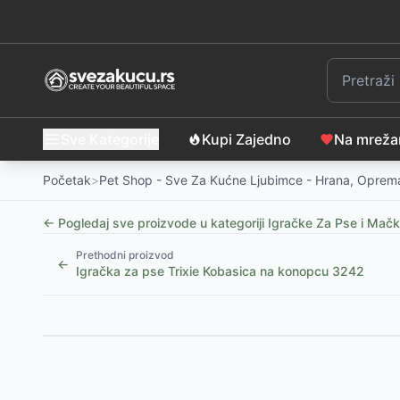
Sve Kategorije
Kupi Zajedno
Na mrež
Početak
>
Pet Shop - Sve Za Kućne Ljubimce - Hrana, Oprema
← Pogledaj sve proizvode u kategoriji
Igračke Za Pse i Mač
Prethodni proizvod
←
Igračka za pse Trixie Kobasica na konopcu 3242
Slični proizvodi
Igračka za pse Pamučni kanap sa čvorovima 50cm 
Igračka za pse Pamučni kanap sa čvorovima i lopt