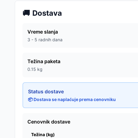
🚚
Dostava
Vreme slanja
3 - 5 radnih dana
Težina paketa
0.15
kg
Status dostave
📦 Dostava se naplaćuje prema cenovniku
Cenovnik dostave
Težina (kg)