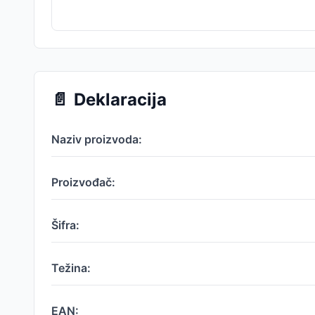
📄
Deklaracija
Naziv proizvoda:
Proizvođač:
Šifra:
Težina:
EAN: