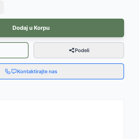
Dodaj u Korpu
Podeli
Kontaktirajte nas