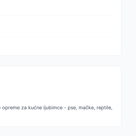
 opreme za kućne ljubimce - pse, mačke, reptile,