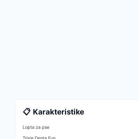
📋
Karakteristike
Lopta za pse
Trixie Denta Fun