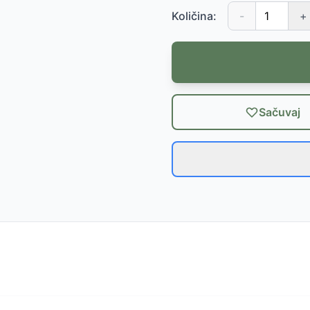
Količina:
-
+
Sačuvaj