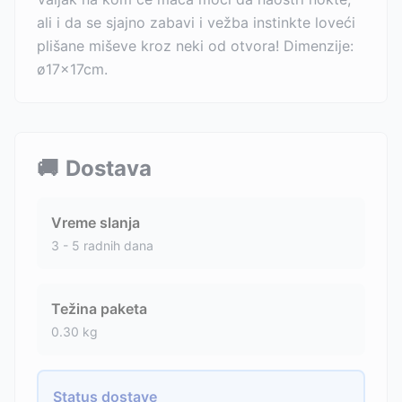
ali i da se sjajno zabavi i vežba instinkte loveći
plišane miševe kroz neki od otvora! Dimenzije:
ø17×17cm.
🚚
Dostava
Vreme slanja
3 - 5 radnih dana
Težina paketa
0.30
kg
Status dostave