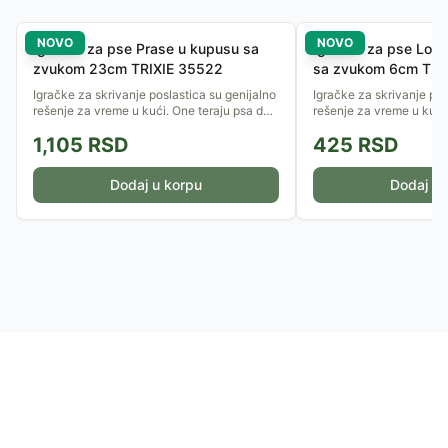
NOVO
NOVO
Igračka za pse Prase u kupusu sa
Igračka za pse Loptic
zvukom 23cm TRIXIE 35522
sa zvukom 6cm TRI
Igračke za skrivanje poslastica su genijalno
Igračke za skrivanje pos
rešenje za vreme u kući. One teraju psa da
rešenje za vreme u kući
koristi njuh i inteligenciju, pretvarajući obrok
koristi njuh i inteligenci
1,105
RSD
425
RSD
u uzbudljivu...
u uzbudljivu...
Dodaj u korpu
Dodaj u 