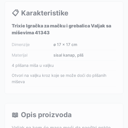
📋
Karakteristike
Trixie Igračka za mačku i grebalica Valjak sa
miševima 41343
Dimenzije
ø 17 × 17 cm
Materijal
sisal kanap, pliš
4 plišana miša u valjku
Otvori na valjku kroz koje se može doći do plišanih
miševa
📖
Opis proizvoda
Valjak na kom će maca moći da naoštri nokte,