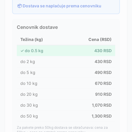
📦 Dostava se naplaćuje prema cenovniku
Cenovnik dostave
Težina (kg)
Cena (RSD)
✓
do
0.5
kg
430
RSD
do
2
kg
430
RSD
do
5
kg
490
RSD
do
10
kg
670
RSD
do
20
kg
910
RSD
do
30
kg
1,070
RSD
do
50
kg
1,300
RSD
Za pakete preko 50kg dostava se obračunava: cena za