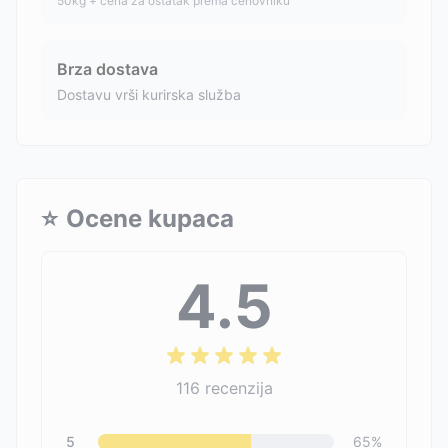
50kg + cena za ostatak prema cenovniku
Brza dostava
Dostavu vrši kurirska služba
⭐
Ocene kupaca
4.5
116
recenzija
5
65
%