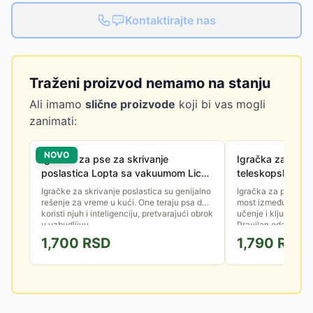
Kontaktirajte nas
Traženi proizvod nemamo na stanju
Ali imamo
slične proizvode
koji bi vas mogli
zanimati:
NOVO
Igračka za pse za skrivanje
Igračka za pse A
poslastica Lopta sa vakuumom Lick
teleskopskom št
N Snack TRIXIE 33418
TRIXIE 32145
Igračke za skrivanje poslastica su genijalno
Igračka za psa nije
rešenje za vreme u kući. One teraju psa da
most između vas i v
koristi njuh i inteligenciju, pretvarajući obrok
učenje i ključ za zd
u uzbudljivu...
Pravilan odabir igra
1,700
RSD
1,790
RSD