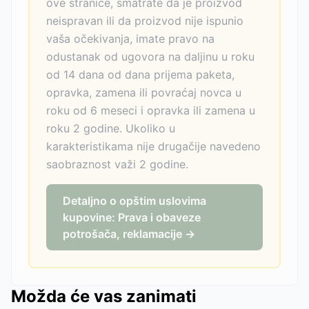
ove stranice, smatrate da je proizvod
neispravan ili da proizvod nije ispunio
vaša očekivanja, imate pravo na
odustanak od ugovora na daljinu u roku
od 14 dana od dana prijema paketa,
opravka, zamena ili povraćaj novca u
roku od 6 meseci i opravka ili zamena u
roku 2 godine. Ukoliko u
karakteristikama nije drugačije navedeno
saobraznost važi 2 godine.
Detaljno o opštim uslovima
kupovine: Prava i obaveze
potrošača, reklamacije →
Možda će vas zanimati