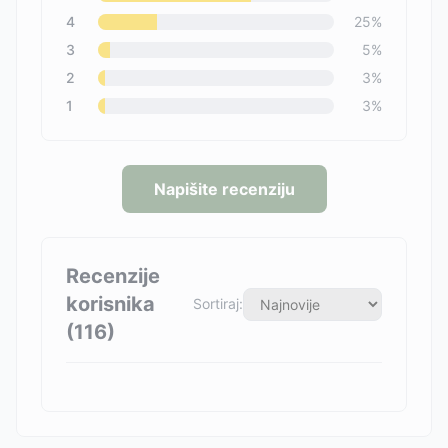
4
25
%
3
5
%
2
3
%
1
3
%
Napišite recenziju
Recenzije
korisnika
Sortiraj:
(
116
)