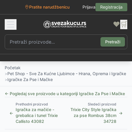
Pratite narudžbenicu
Prijava
Registracija
❤️
🛒
Pretraži
Početak
>
Pet Shop - Sve Za Kućne Ljubimce - Hrana, Oprema i Igračke
>
Igračke Za Pse i Mačke
← Pogledaj sve proizvode u kategoriji
Igračke Za Pse i Mačke
Prethodni proizvod
Sledeći proizvod
Igračka za mačiće -
Trixie City Style Igračka
←
→
grebalica i tunel Trixie
za pse Rombus 38cm
Callisto 43082
34728