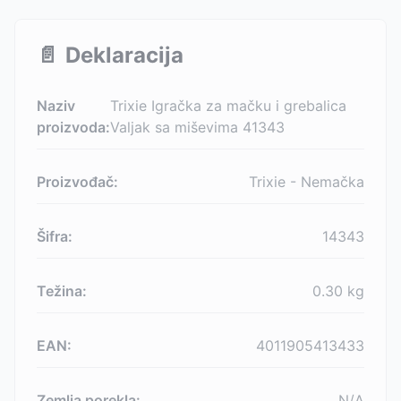
📄
Deklaracija
Naziv
Trixie Igračka za mačku i grebalica
proizvoda:
Valjak sa miševima 41343
Proizvođač:
Trixie - Nemačka
Šifra:
14343
Težina:
0.30
kg
EAN:
4011905413433
Zemlja porekla:
N/A