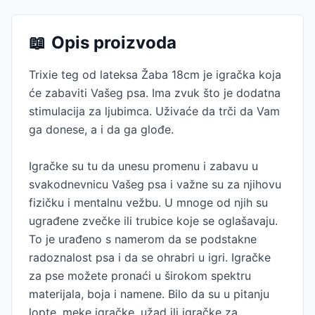
📖
Opis proizvoda
Trixie teg od lateksa Žaba 18cm je igračka koja
će zabaviti Vašeg psa. Ima zvuk što je dodatna
stimulacija za ljubimca. Uživaće da trči da Vam
ga donese, a i da ga glođe.
Igračke su tu da unesu promenu i zabavu u
svakodnevnicu Vašeg psa i važne su za njihovu
fizičku i mentalnu vežbu. U mnoge od njih su
ugrađene zvečke ili trubice koje se oglašavaju.
To je urađeno s namerom da se podstakne
radoznalost psa i da se ohrabri u igri. Igračke
za pse možete pronaći u širokom spektru
materijala, boja i namene. Bilo da su u pitanju
lopte, meke igračke, užad ili igračke za