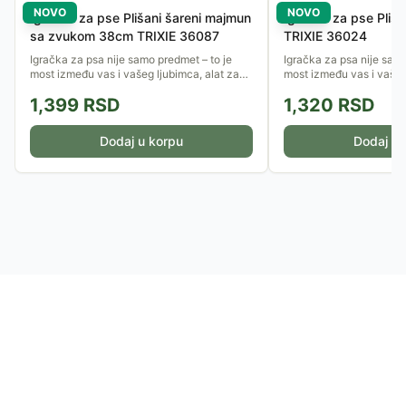
NOVO
NOVO
Igračka za pse Plišani šareni majmun
Igračka za pse Pliš
sa zvukom 38cm TRIXIE 36087
TRIXIE 36024
Igračka za psa nije samo predmet – to je
Igračka za psa nije samo
most između vas i vašeg ljubimca, alat za
most između vas i vašeg
učenje i ključ za zdrav i ispunjen život.
učenje i ključ za zdrav i
1,399
RSD
1,320
RSD
Pravilan odabir igračaka...
Pravilan odabir igračaka.
Dodaj u korpu
Dodaj u 