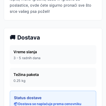
poslastice, ovde ćete sigurno pronaći sve što
srce vašeg psa poželi!
🚚
Dostava
Vreme slanja
3 - 5 radnih dana
Težina paketa
0.25
kg
Status dostave
📦 Dostava se naplaćuje prema cenovniku