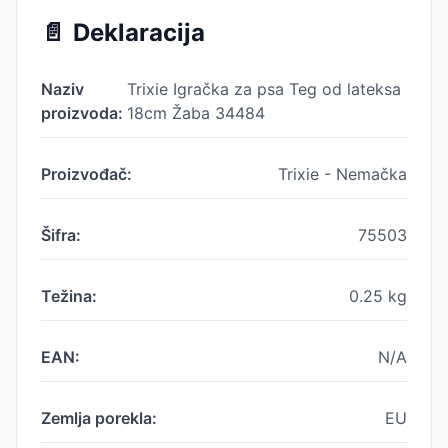
📄
Deklaracija
Naziv
Trixie Igračka za psa Teg od lateksa
proizvoda:
18cm Žaba 34484
Proizvođač:
Trixie - Nemačka
Šifra:
75503
Težina:
0.25
kg
EAN:
N/A
Zemlja porekla:
EU