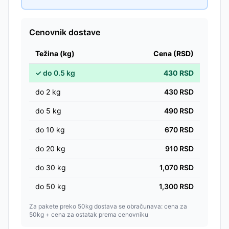
Cenovnik dostave
Težina (kg)
Cena (RSD)
✓
do
0.5
kg
430
RSD
do
2
kg
430
RSD
do
5
kg
490
RSD
do
10
kg
670
RSD
do
20
kg
910
RSD
do
30
kg
1,070
RSD
do
50
kg
1,300
RSD
Za pakete preko 50kg dostava se obračunava: cena za
50kg + cena za ostatak prema cenovniku