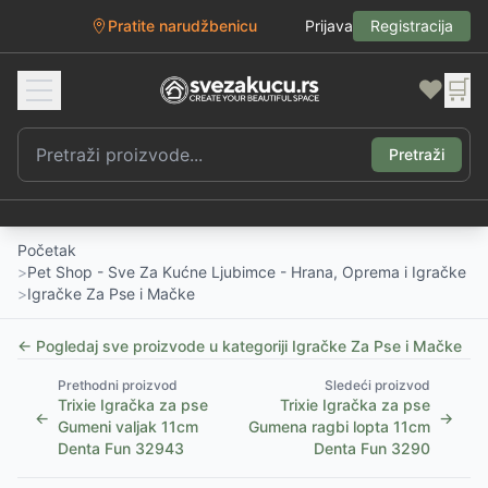
Pratite narudžbenicu
Prijava
Registracija
❤️
🛒
Pretraži
Početak
>
Pet Shop - Sve Za Kućne Ljubimce - Hrana, Oprema i Igračke
>
Igračke Za Pse i Mačke
← Pogledaj sve proizvode u kategoriji
Igračke Za Pse i Mačke
Prethodni proizvod
Sledeći proizvod
Trixie Igračka za pse
Trixie Igračka za pse
←
→
Gumeni valjak 11cm
Gumena ragbi lopta 11cm
Denta Fun 32943
Denta Fun 3290