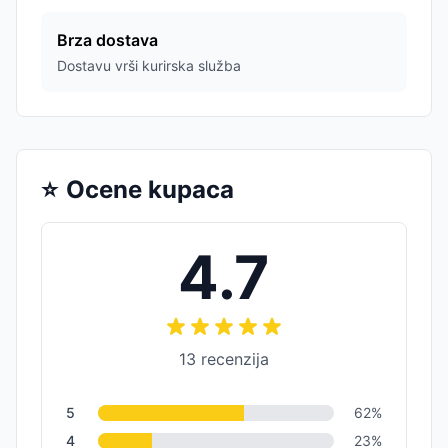
Brza dostava
Dostavu vrši kurirska služba
⭐
Ocene kupaca
4.7
13
recenzija
5
62
%
4
23
%