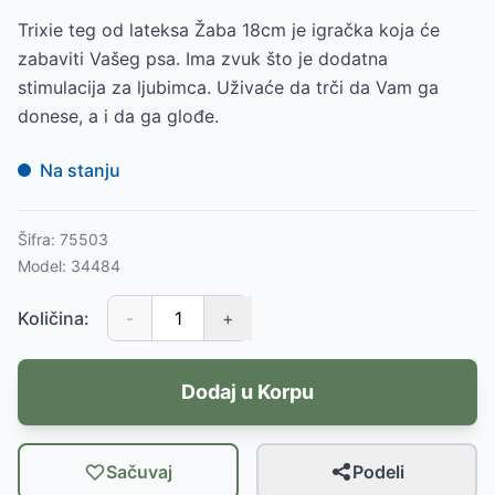
Trixie teg od lateksa Žaba 18cm je igračka koja će
zabaviti Vašeg psa. Ima zvuk što je dodatna
stimulacija za ljubimca. Uživaće da trči da Vam ga
donese, a i da ga glođe.
Na stanju
Šifra:
75503
Model:
34484
Količina:
-
+
Dodaj u Korpu
Sačuvaj
Podeli