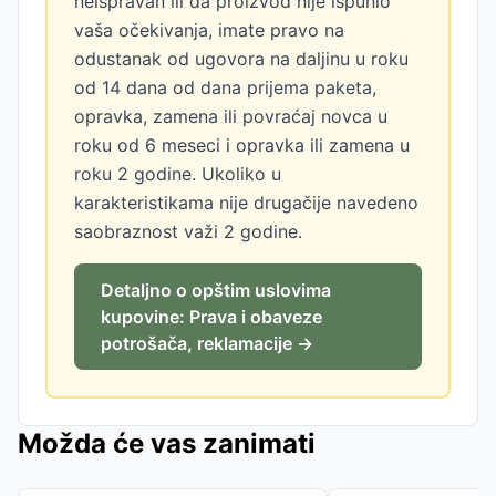
neispravan ili da proizvod nije ispunio
vaša očekivanja, imate pravo na
odustanak od ugovora na daljinu u roku
od 14 dana od dana prijema paketa,
opravka, zamena ili povraćaj novca u
roku od 6 meseci i opravka ili zamena u
roku 2 godine. Ukoliko u
karakteristikama nije drugačije navedeno
saobraznost važi 2 godine.
Detaljno o opštim uslovima
kupovine: Prava i obaveze
potrošača, reklamacije →
Možda će vas zanimati