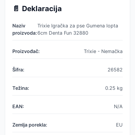
📄
Deklaracija
Naziv
Trixie Igračka za pse Gumena lopta
proizvoda:
6cm Denta Fun 32880
Proizvođač:
Trixie - Nemačka
Šifra:
26582
Težina:
0.25
kg
EAN:
N/A
Zemlja porekla:
EU