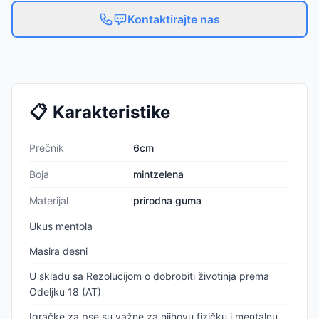
Kontaktirajte nas
📋
Karakteristike
Prečnik
6cm
Boja
mintzelena
Materijal
prirodna guma
Ukus mentola
Masira desni
U skladu sa Rezolucijom o dobrobiti životinja prema
Odeljku 18 (AT)
Igračke za pse su važne za njihovu fizičku i mentalnu