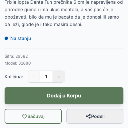
Trixie lopta Denta Fun prečnika 6 cm je napravljena od
prirodne gume i ima ukus mentola, a vaš pas će je
obožavati, bilo da mu je bacate da je donosi ili samo
da leži, glođe je i tako masira desni.
Na stanju
Šifra:
26582
Model:
32880
Količina:
-
+
Dodaj u Korpu
Sačuvaj
Podeli