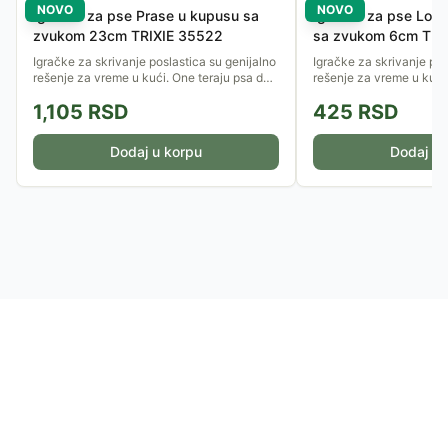
NOVO
NOVO
Igračka za pse Prase u kupusu sa
Igračka za pse Loptic
zvukom 23cm TRIXIE 35522
sa zvukom 6cm TRI
Igračke za skrivanje poslastica su genijalno
Igračke za skrivanje pos
rešenje za vreme u kući. One teraju psa da
rešenje za vreme u kući
koristi njuh i inteligenciju, pretvarajući obrok
koristi njuh i inteligenci
1,105
RSD
425
RSD
u uzbudljivu...
u uzbudljivu...
Dodaj u korpu
Dodaj u 