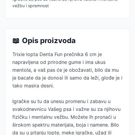
vežbu i spremnost
📖
Opis proizvoda
Trixie lopta Denta Fun prečnika 6 cm je
napravljena od prirodne gume i ima ukus
mentola, a vaš pas će je obožavati, bilo da mu
je bacate da je donosi ili samo da leži, glođe je i
tako masira desni.
Igračke su tu da unesu promenu i zabavu u
svakodnevnicu Vašeg psa i važne su za njihovu
fizičku i mentalnu vežbu. Možete ih pronaći u
širokom spektru materijala, boja i namene. Bilo
da su u pitanju lopte, meke igračke, užad ili