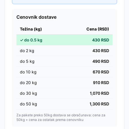
Cenovnik dostave
Težina (kg)
Cena (RSD)
✓
do
0.5
kg
430
RSD
do
2
kg
430
RSD
do
5
kg
490
RSD
do
10
kg
670
RSD
do
20
kg
910
RSD
do
30
kg
1,070
RSD
do
50
kg
1,300
RSD
Za pakete preko 50kg dostava se obračunava: cena za
50kg + cena za ostatak prema cenovniku