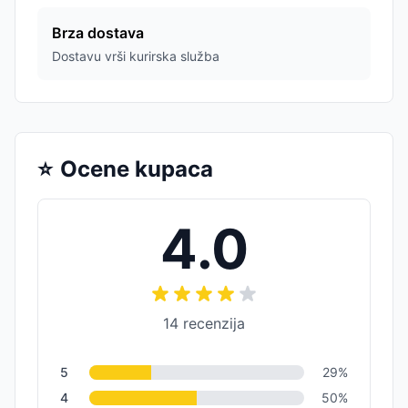
Brza dostava
Dostavu vrši kurirska služba
⭐
Ocene kupaca
4.0
14
recenzija
5
29
%
4
50
%