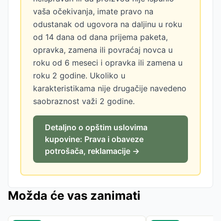
vaša očekivanja, imate pravo na
odustanak od ugovora na daljinu u roku
od 14 dana od dana prijema paketa,
opravka, zamena ili povraćaj novca u
roku od 6 meseci i opravka ili zamena u
roku 2 godine. Ukoliko u
karakteristikama nije drugačije navedeno
saobraznost važi 2 godine.
Detaljno o opštim uslovima
kupovine: Prava i obaveze
potrošača, reklamacije →
Možda će vas zanimati