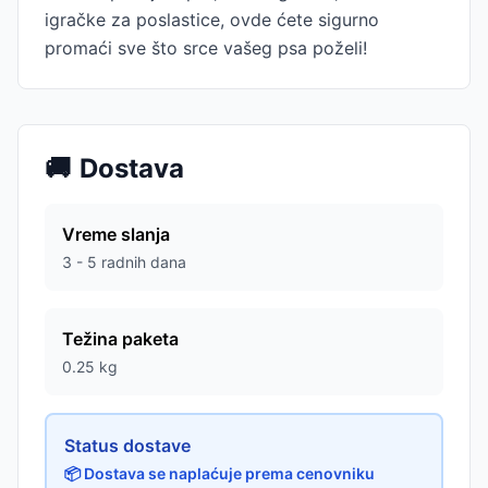
igračke za poslastice, ovde ćete sigurno
promaći sve što srce vašeg psa poželi!
🚚
Dostava
Vreme slanja
3 - 5 radnih dana
Težina paketa
0.25
kg
Status dostave
📦 Dostava se naplaćuje prema cenovniku