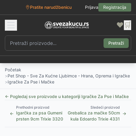
Pratite narudžbenicu
Prijava
Registracija
❤️
🛒
Pretraži
Početak
>
Pet Shop - Sve Za Kućne Ljubimce - Hrana, Oprema i Igračke
>
Igračke Za Pse i Mačke
← Pogledaj sve proizvode u kategoriji
Igračke Za Pse i Mačke
Prethodni proizvod
Sledeći proizvod
Igarčka za psa Gumeni
Grebalica za mačke 50cm
←
→
prsten 9cm Trixie 3320
kula Edoardo Trixie 4331