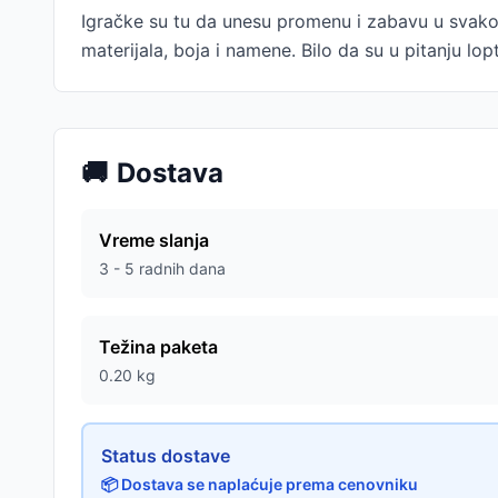
Igračke su tu da unesu promenu i zabavu u svako
materijala, boja i namene. Bilo da su u pitanju lo
🚚
Dostava
Vreme slanja
3 - 5 radnih dana
Težina paketa
0.20
kg
Status dostave
📦 Dostava se naplaćuje prema cenovniku