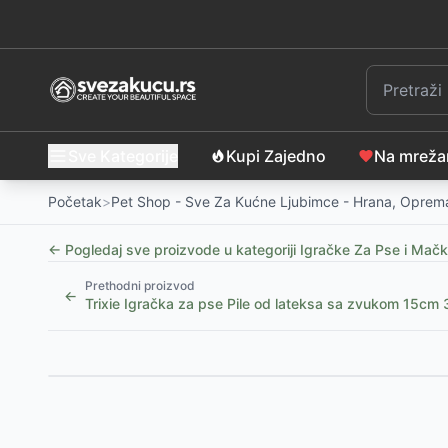
Sve Kategorije
Kupi Zajedno
Na mrež
Početak
>
Pet Shop - Sve Za Kućne Ljubimce - Hrana, Oprema
← Pogledaj sve proizvode u kategoriji
Igračke Za Pse i Mač
Prethodni proizvod
←
Trixie Igračka za pse Pile od lateksa sa zvukom 15cm
Slični proizvodi
Igračka za pse Plišani šareni majmun sa zvukom 38
Igračka za pse Plišana žirafa 26cm TRIXIE 36024
-
1