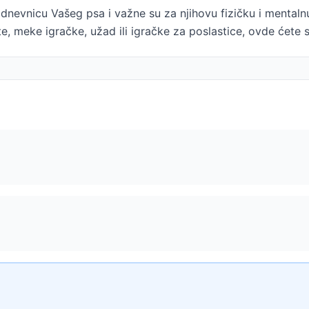
dnevnicu Vašeg psa i važne su za njihovu fizičku i mentaln
pte, meke igračke, užad ili igračke za poslastice, ovde ćete