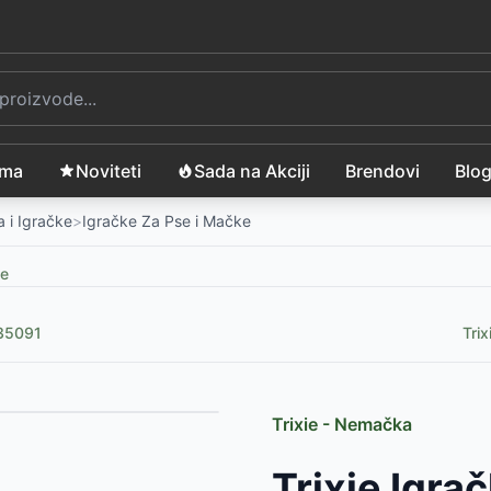
ama
Noviteti
Sada na Akciji
Brendovi
Blo
 i Igračke
>
Igračke Za Pse i Mačke
ke
 35091
Tri
Trixie - Nemačka
cm TRIXIE 36087
-
1399
RSD
Trixie Igr
320
RSD