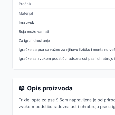
Prečnik
Materijal
Ima zvuk
Boja može varirati
Za igru i dresiranje
Igračke za pse su važne za njihovu fizičku i mentalnu ve
Igračke sa zvukom podstiču radoznalost psa i ohrabruju ih
📖
Opis proizvoda
Trixie lopta za pse 9.5cm napravljena je od priro
zvukom podstiču radoznalost i ohrabruju pse u ig