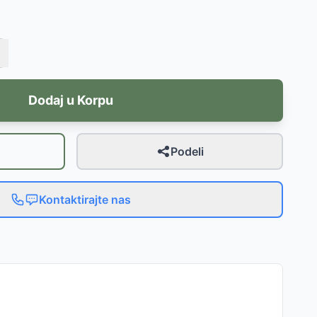
Dodaj u Korpu
Podeli
Kontaktirajte nas