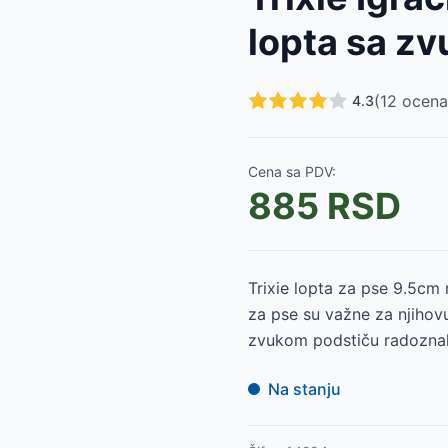
0
RSD
lopta sa z
6022
-
935
RSD
IXIE 35988
-
820
RSD
E 35968
-
950
RSD
(
12
ocena
4.3
35952
-
620
RSD
E 35940
-
755
RSD
 34cm TRIXIE 35919
-
1099
RSD
Cena sa PDV:
IE 35912
-
1055
RSD
885
RSD
E 35911
-
860
RSD
IE 35885
-
970
RSD
Trixie lopta za pse 9.5cm 
za pse su važne za njihovu
zvukom podstiču radoznalos
Na stanju