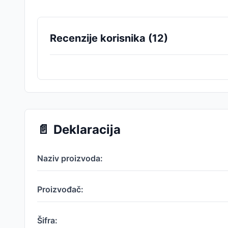
Recenzije korisnika (
12
)
📄
Deklaracija
Naziv proizvoda:
Proizvođač:
Šifra: