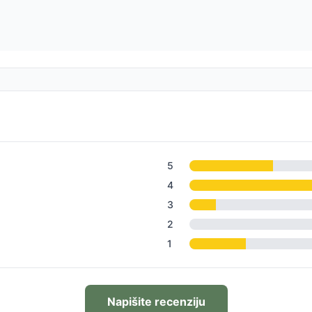
5
4
3
2
1
Napišite recenziju