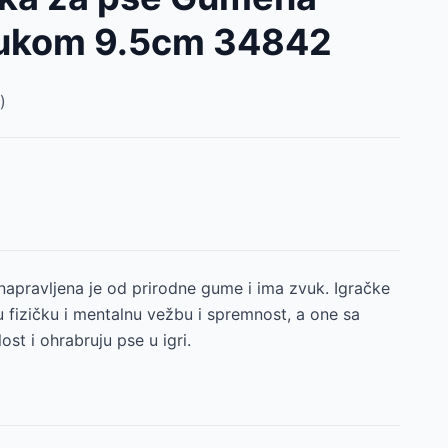
vukom 9.5cm 34842
)
napravljena je od prirodne gume i ima zvuk. Igračke
 fizičku i mentalnu vežbu i spremnost, a one sa
t i ohrabruju pse u igri.