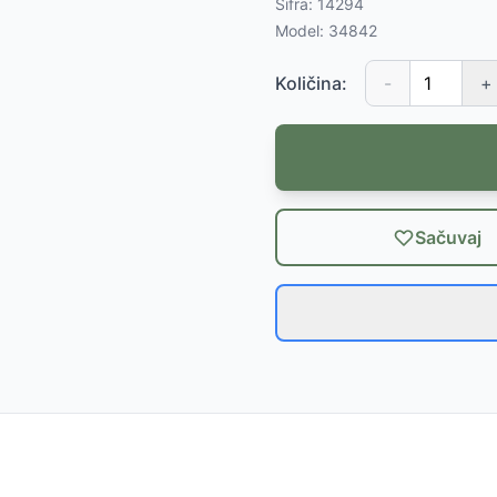
Šifra:
14294
Model:
34842
Količina:
-
+
Sačuvaj