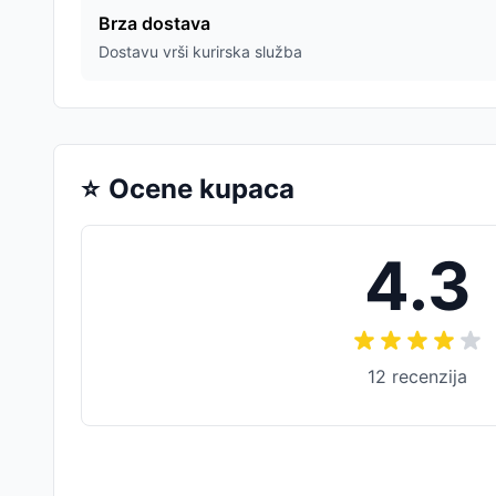
Brza dostava
Dostavu vrši kurirska služba
⭐
Ocene kupaca
4.3
12
recenzija