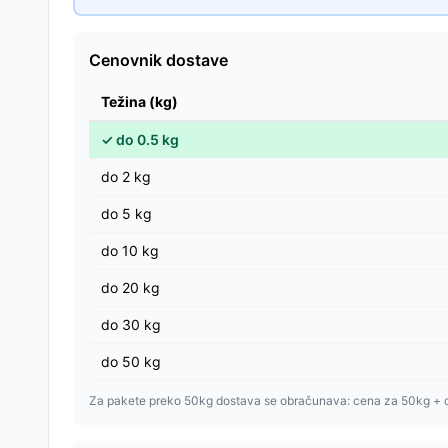
Cenovnik dostave
Težina (kg)
✓
do
0.5
kg
do
2
kg
do
5
kg
do
10
kg
do
20
kg
do
30
kg
do
50
kg
Za pakete preko 50kg dostava se obračunava: cena za 50kg + 