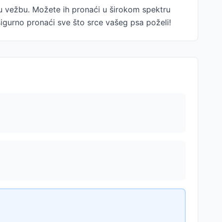
u vežbu. Možete ih pronaći u širokom spektru
 sigurno pronaći sve što srce vašeg psa poželi!