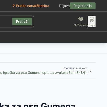
Pratite narudžbenicu
Prijava
Registracija
❤️
🛒
Pretraži
Sačuvano
Korpa
g
Sledeći proizvod
→
xie Igračka za pse Gumena lopta sa zvukom 6cm 34841
ačka za pse Gumena