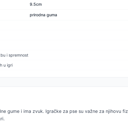
9.5cm
prirodna guma
žbu i spremnost
 u igri
dne gume i ima zvuk. Igračke za pse su važne za njihovu fi
ri.