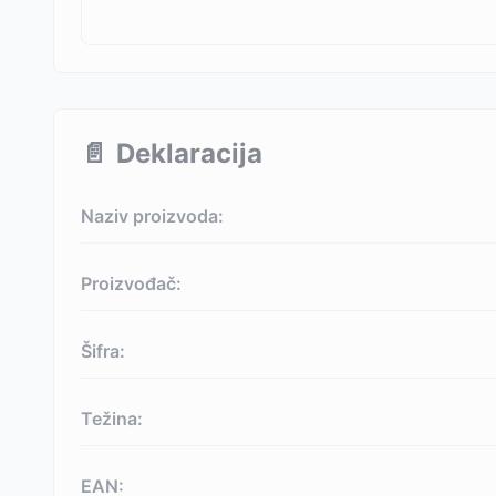
📄
Deklaracija
Naziv proizvoda:
Proizvođač:
Šifra:
Težina:
EAN: