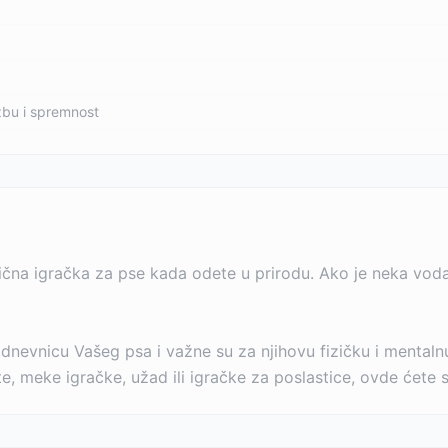
žbu i spremnost
na igračka za pse kada odete u prirodu. Ako je neka voda u b
dnevnicu Vašeg psa i važne su za njihovu fizičku i mentaln
pte, meke igračke, užad ili igračke za poslastice, ovde ćete