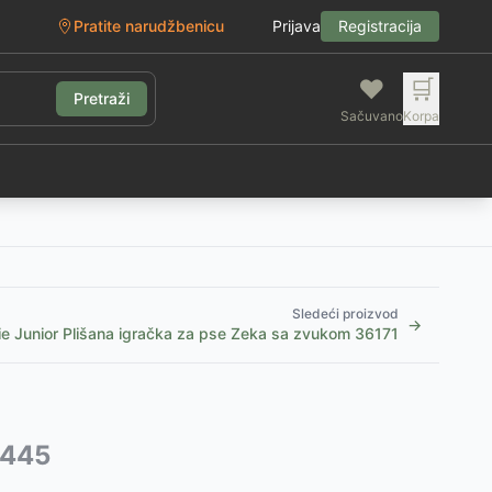
Pratite narudžbenicu
Prijava
Registracija
❤️
🛒
Pretraži
Sačuvano
Korpa
g
Sledeći proizvod
→
xie Junior Plišana igračka za pse Zeka sa zvukom 36171
3445