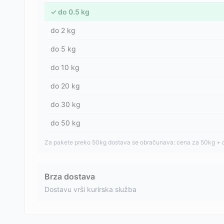
✓
do
0.5
kg
do
2
kg
do
5
kg
do
10
kg
do
20
kg
do
30
kg
do
50
kg
Za pakete preko 50kg dostava se obračunava: cena za 50kg + 
Brza dostava
Dostavu vrši kurirska služba