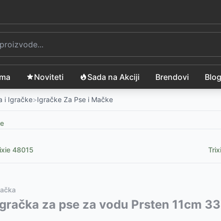
ama
Noviteti
Sada na Akciji
Brendovi
Blo
 i Igračke
>
Igračke Za Pse i Mačke
ke
ixie 48015
Tri
mačka
XIE 35522
vode:
 Igračka za pse za vodu Prsten 11cm 3
-
1105
RSD
 TRIXIE 35283
-
395
RSD
-
425
RSD