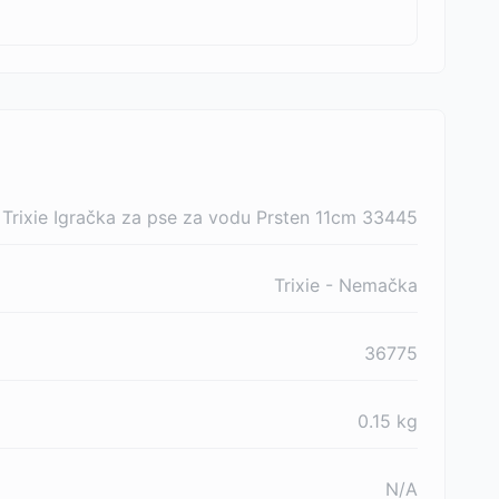
Trixie Igračka za pse za vodu Prsten 11cm 33445
Trixie - Nemačka
36775
0.15
kg
N/A