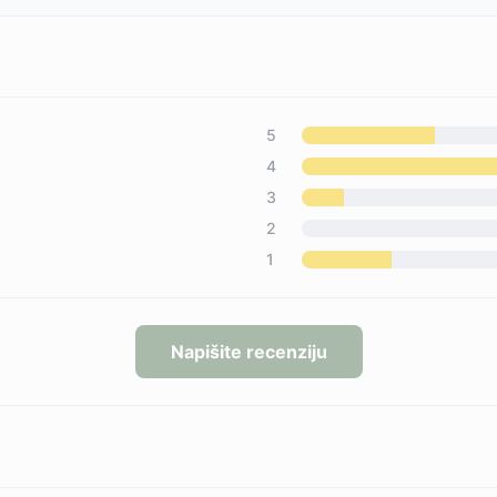
5
4
3
2
1
Napišite recenziju