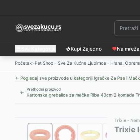
Sve Kategorije
Kupi Zajedno
Na mrež
Početak
>
Pet Shop - Sve Za Kućne Ljubimce - Hrana, Oprema
← Pogledaj sve proizvode u kategoriji
Igračke Za Pse i Mač
Prethodni proizvod
←
Kartonska grebalica za mačke Riba 40cm 2 komada Tr
Slični proizvodi
Alternative za rasprodati proizvod
Trixie - Ne
Igračka za pse Prase u kupusu sa zvukom 23cm TRI
Ovaj proizvod nije dostupan, pogledajte slične proiz
Trixie
Igračka za pse Loptica - životinjica sa zvukom 6cm
Igračka za psa Gumena lopta 7cm Sport Trixie 3527