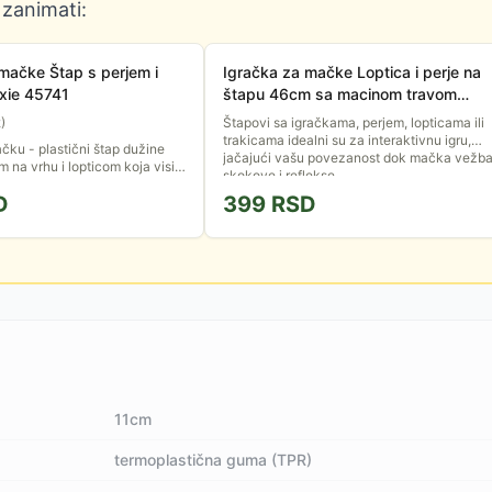
 zanimati:
mačke Štap s perjem i
Igračka za mačke Loptica i perje na
ixie 45741
štapu 46cm sa macinom travom
TRIXIE 45612
2
)
Štapovi sa igračkama, perjem, lopticama ili
trakicama idealni su za interaktivnu igru,
čku - plastični štap dužine
jačajući vašu povezanost dok mačka vežb
 na vrhu i lopticom koja visi
skokove i reflekse.
nešto što će silno zabaviti
D
399
RSD
11cm
termoplastična guma (TPR)