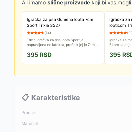
Ali imamo
slične proizvode
koji bi vas mogli
Igračka za psa Gumena lopta 7cm
Igračka za 
Sport Trixie 3527
lopticom Tr
(
14
)
(
2
Trixie igračka za psa lopta Sport je
Igračka za ma
napravljena od lateksa, prečnik joj je 7cm i
54cm sa pejem
ima zvuk, što će podstaći radoznalost psa i
sa kanapa, je 
395
RSD
395
RS
ohrabriti ga u igri.
Vašu mačku!
📋
Karakteristike
Prečnik
Materijal