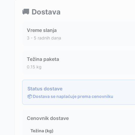
🚚
Dostava
Vreme slanja
3 - 5 radnih dana
Težina paketa
0.15
kg
Status dostave
📦 Dostava se naplaćuje prema cenovniku
Cenovnik dostave
Težina (kg)