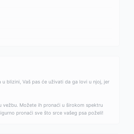
lizini, Vaš pas će uživati da ga lovi u njoj, jer
u vežbu. Možete ih pronaći u širokom spektru
 sigurno pronaći sve što srce vašeg psa poželi!