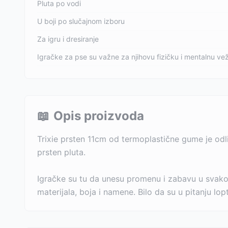
Pluta po vodi
U boji po slučajnom izboru
Za igru i dresiranje
Igračke za pse su važne za njihovu fizičku i mentalnu ve
📖
Opis proizvoda
Trixie prsten 11cm od termoplastične gume je odlič
prsten pluta.
Igračke su tu da unesu promenu i zabavu u svako
materijala, boja i namene. Bilo da su u pitanju lo