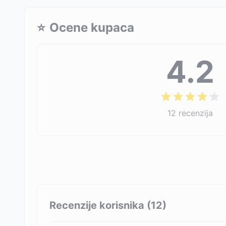
⭐
Ocene kupaca
4.2
12
recenzija
Recenzije korisnika (
12
)