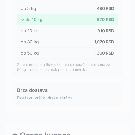
do
5
kg
490
RSD
✓
do
10
kg
670
RSD
do
20
kg
910
RSD
do
30
kg
1,070
RSD
do
50
kg
1,300
RSD
Za pakete preko 50kg dostava se obračunava: cena za
50kg + cena za ostatak prema cenovniku
Brza dostava
Dostavu vrši kurirska služba