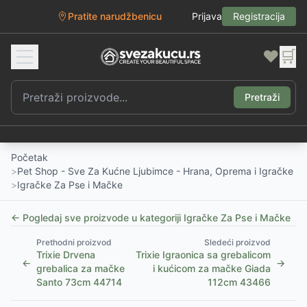
Pratite narudžbenicu
Prijava
Registracija
❤️
🛒
Pretraži
Početak
>
Pet Shop - Sve Za Kućne Ljubimce - Hrana, Oprema i Igračke
>
Igračke Za Pse i Mačke
← Pogledaj sve proizvode u kategoriji
Igračke Za Pse i Mačke
Prethodni proizvod
Sledeći proizvod
Trixie Drvena
Trixie Igraonica sa grebalicom
←
→
grebalica za mačke
i kućicom za mačke Giada
Santo 73cm 44714
112cm 43466