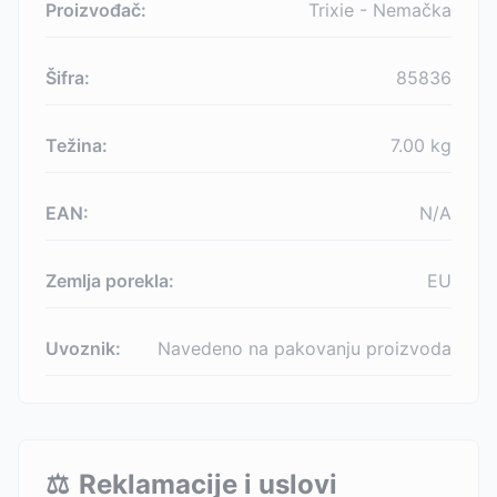
Proizvođač:
Trixie - Nemačka
Šifra:
85836
Težina:
7.00
kg
EAN:
N/A
Zemlja porekla:
EU
Uvoznik:
Navedeno na pakovanju proizvoda
⚖️
Reklamacije i uslovi