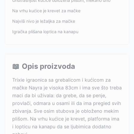
Unutrašnjost kućice obložena plišom, mekano dno
Na vrhu kućice je krevet za mačke
Najviši nivo je ležaljka za mačke
Igračka plišana loptica na kanapu
📖
Opis proizvoda
Trixie igraonica sa grebalicom i kućicom za
mačke Nayra je visoka 83cm i ima sve što treba
maci da bi uživala: da grebe, da se penje,
provlači, odmara u osami ili da ima pregled svih
zbivanja. Sve osim stubova je obloženo mekim
plišom. Na vrhu kućice je krevet, platforma ima
i lopticu na kanapu da se ljubimica dodatno