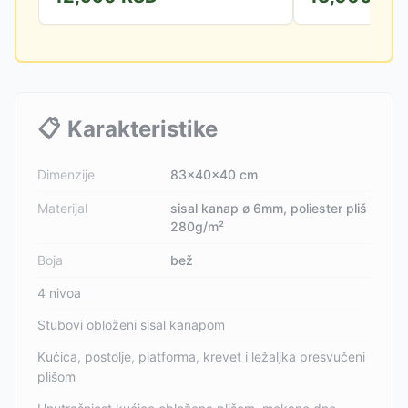
📋
Karakteristike
Dimenzije
83x40x40 cm
Materijal
sisal kanap ø 6mm, poliester pliš
280g/m²
Boja
bež
4 nivoa
Stubovi obloženi sisal kanapom
Kućica, postolje, platforma, krevet i ležaljka presvučeni
plišom