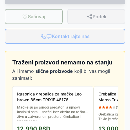
Sačuvaj
Podeli
Kontaktirajte nas
Traženi proizvod nemamo na stanju
Ali imamo
slične proizvode
koji bi vas mogli
zanimati:
Igraonica grebalica za mačke Leo
Grebalica igrao
brown 85cm TRIXIE 48176
Marco Trixie 44
Mačke su po prirodi predatori, a njihovi
(
12
)
instinkti ostaju snažni bez obzira na to što
Grebalica igraoni
žive u zatvorenom prostoru. Grebalice i
Trixie je rešenje d
igraonice im...
potrebu za grebanj
12,990
RSD
13,000
RS
skakanjem, skrivanj