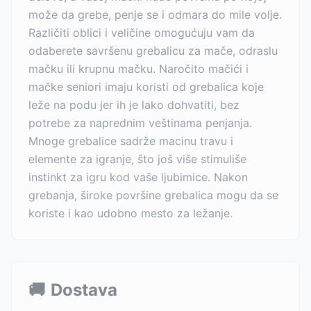
može da grebe, penje se i odmara do mile volje.
Različiti oblici i veličine omogućuju vam da
odaberete savršenu grebalicu za mače, odraslu
mačku ili krupnu mačku. Naročito mačići i
mačke seniori imaju koristi od grebalica koje
leže na podu jer ih je lako dohvatiti, bez
potrebe za naprednim veštinama penjanja.
Mnoge grebalice sadrže macinu travu i
elemente za igranje, što još više stimuliše
instinkt za igru kod vaše ljubimice. Nakon
grebanja, široke površine grebalica mogu da se
koriste i kao udobno mesto za ležanje.
🚚
Dostava