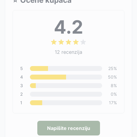
⭐
Ocene kupaca
4.2
12
recenzija
5
25
%
4
50
%
3
8
%
2
0
%
1
17
%
Napišite recenziju