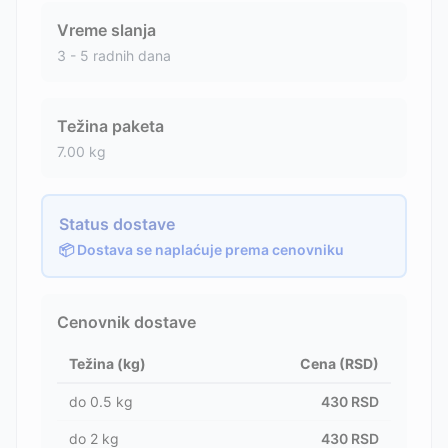
Vreme slanja
3 - 5 radnih dana
Težina paketa
7.00
kg
Status dostave
📦 Dostava se naplaćuje prema cenovniku
Cenovnik dostave
Težina (kg)
Cena (RSD)
do
0.5
kg
430
RSD
do
2
kg
430
RSD