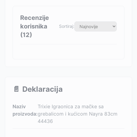
Recenzije
korisnika
Sortiraj:
(
12
)
📄
Deklaracija
Naziv
Trixie Igraonica za mačke sa
proizvoda:
grebalicom i kućicom Nayra 83cm
44436