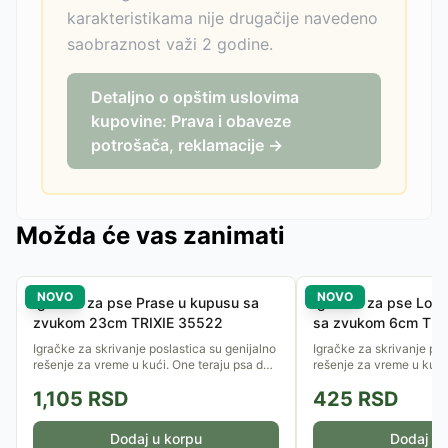
karakteristikama nije drugačije navedeno
saobraznost važi 2 godine.
Detaljno o opštim uslovima
kupovine: Prava i obaveze
potrošača, reklamacije →
Možda će vas zanimati
NOVO
NOVO
Igračka za pse Prase u kupusu sa
Igračka za pse Loptic
zvukom 23cm TRIXIE 35522
sa zvukom 6cm TRI
Igračke za skrivanje poslastica su genijalno
Igračke za skrivanje pos
rešenje za vreme u kući. One teraju psa da
rešenje za vreme u kući
koristi njuh i inteligenciju, pretvarajući obrok
koristi njuh i inteligenci
1,105
RSD
425
RSD
u uzbudljivu...
u uzbudljivu...
Dodaj u korpu
Dodaj u 