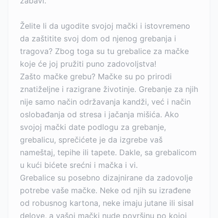
zabavi.
Želite li da ugodite svojoj mački i istovremeno
da zaštitite svoj dom od njenog grebanja i
tragova? Zbog toga su tu grebalice za mačke
koje će joj pružiti puno zadovoljstva!
Zašto mačke grebu? Mačke su po prirodi
znatiželjne i razigrane životinje. Grebanje za njih
nije samo način održavanja kandži, već i način
oslobađanja od stresa i jačanja mišića. Ako
svojoj mački date podlogu za grebanje,
grebalicu, sprečićete je da izgrebe vaš
nameštaj, tepihe ili tapete. Dakle, sa grebalicom
u kući bićete srećni i mačka i vi.
Grebalice su posebno dizajnirane da zadovolje
potrebe vaše mačke. Neke od njih su izrađene
od robusnog kartona, neke imaju jutane ili sisal
delove, a vašoj mački nude površinu po kojoj