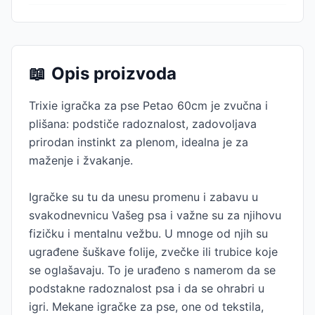
📖
Opis proizvoda
Trixie igračka za pse Petao 60cm je zvučna i
plišana: podstiče radoznalost, zadovoljava
prirodan instinkt za plenom, idealna je za
maženje i žvakanje.
Igračke su tu da unesu promenu i zabavu u
svakodnevnicu Vašeg psa i važne su za njihovu
fizičku i mentalnu vežbu. U mnoge od njih su
ugrađene šuškave folije, zvečke ili trubice koje
se oglašavaju. To je urađeno s namerom da se
podstakne radoznalost psa i da se ohrabri u
igri. Mekane igračke za pse, one od tekstila,