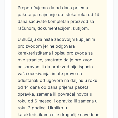
Preporučujemo da od dana prijema
paketa pa najmanje do isteka roka od 14
dana sačuvate kompletan proizvod sa
računom, dokumentacijom, kutijom.
U slučaju da niste zadovoljni kupljenim
proizvodom jer ne odgovara
karakteristikama i opisu proizvoda sa
ove stranice, smatrate da je proizvod
neispravan ili da proizvod nije ispunio
vaša očekivanja, imate pravo na
odustanak od ugovora na daljinu u roku
od 14 dana od dana prijema paketa,
opravka, zamena ili povraćaj novca u
roku od 6 meseci i opravka ili zamena u
roku 2 godine. Ukoliko u
karakteristikama nije drugačije navedeno