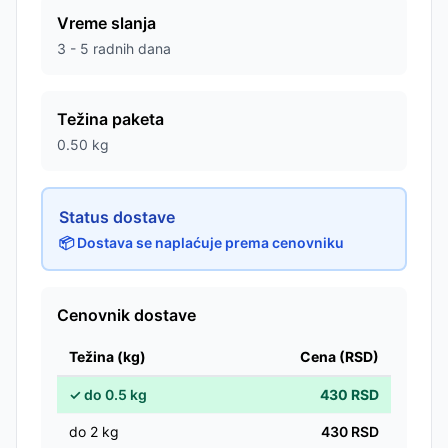
Vreme slanja
3 - 5 radnih dana
Težina paketa
0.50
kg
Status dostave
📦 Dostava se naplaćuje prema cenovniku
Cenovnik dostave
Težina (kg)
Cena (RSD)
✓
do
0.5
kg
430
RSD
do
2
kg
430
RSD