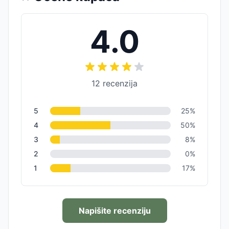
4.0
12
recenzija
5
25
%
4
50
%
3
8
%
2
0
%
1
17
%
Napišite recenziju