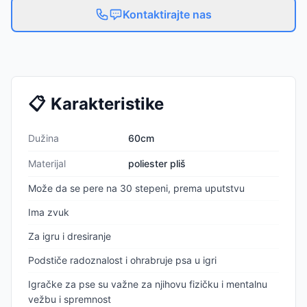
Kontaktirajte nas
📋
Karakteristike
Dužina
60cm
Materijal
poliester pliš
Može da se pere na 30 stepeni, prema uputstvu
Ima zvuk
Za igru i dresiranje
Podstiče radoznalost i ohrabruje psa u igri
Igračke za pse su važne za njihovu fizičku i mentalnu
vežbu i spremnost