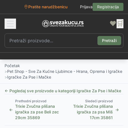
Pratite narudžbenicu
Prijava
Registracija
❤️
🛒
Pretraži
Početak
>
Pet Shop - Sve Za Kućne Ljubimce - Hrana, Oprema i Igračke
>
Igračke Za Pse i Mačke
← Pogledaj sve proizvode u kategoriji
Igračke Za Pse i Mačke
Prethodni proizvod
Sledeći proizvod
Trixie Zvučna plišana
Trixie Zvučna plišana
←
→
igračka za pse Beli zec
igračka za psa Miš
29cm 35869
17cm 35861