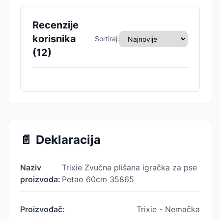
Recenzije
korisnika
Sortiraj:
(
12
)
📄
Deklaracija
Naziv
Trixie Zvučna plišana igračka za pse
proizvoda:
Petao 60cm 35865
Proizvođač:
Trixie - Nemačka