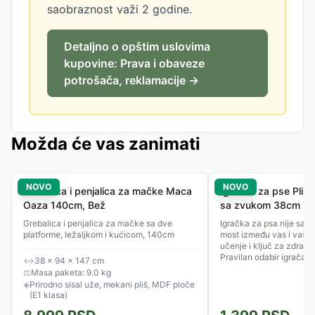
saobraznost važi 2 godine.
Detaljno o opštim uslovima
kupovine: Prava i obaveze
potrošača, reklamacije →
Možda će vas zanimati
NOVO
NOVO
Grebalica i penjalica za mačke Maca
Igračka za pse Pliš
Oaza 140cm, Bež
sa zvukom 38cm TR
Grebalica i penjalica za mačke sa dve
Igračka za psa nije samo
platforme, ležaljkom i kućicom, 140cm
most između vas i vašeg
učenje i ključ za zdrav i
Pravilan odabir igračaka.
↔
38 × 94 × 147 cm
⚖
Masa paketa: 9.0 kg
◈
Prirodno sisal uže, mekani pliš, MDF ploče
(E1 klasa)