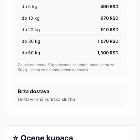
do
5
kg
490
RSD
do
10
kg
670
RSD
do
20
kg
910
RSD
do
30
kg
1,070
RSD
do
50
kg
1,300
RSD
Za pakete preko 50kg dostava se obračunava: cena za
50kg + cena za ostatak prema cenovniku
Brza dostava
Dostavu vrši kurirska služba
⭐
Ocene kupaca