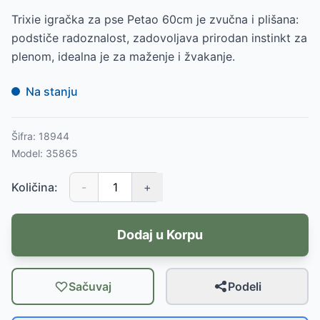
Trixie igračka za pse Petao 60cm je zvučna i plišana:
podstiče radoznalost, zadovoljava prirodan instinkt za
plenom, idealna je za maženje i žvakanje.
Na stanju
Šifra:
18944
Model:
35865
Količina:
-
+
Dodaj u Korpu
Sačuvaj
Podeli