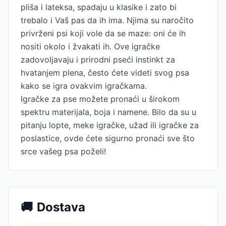
pliša i lateksa, spadaju u klasike i zato bi
trebalo i Vaš pas da ih ima. Njima su naročito
privrženi psi koji vole da se maze: oni će ih
nositi okolo i žvakati ih. Ove igračke
zadovoljavaju i prirodni pseći instinkt za
hvatanjem plena, često ćete videti svog psa
kako se igra ovakvim igračkama.
Igračke za pse možete pronaći u širokom
spektru materijala, boja i namene. Bilo da su u
pitanju lopte, meke igračke, užad ili igračke za
poslastice, ovde ćete sigurno pronaći sve što
srce vašeg psa poželi!
🚚
Dostava