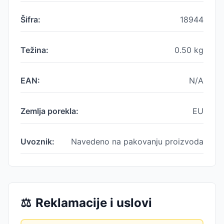
Šifra:
18944
Težina:
0.50
kg
EAN:
N/A
Zemlja porekla:
EU
Uvoznik:
Navedeno na pakovanju proizvoda
⚖️
Reklamacije i uslovi