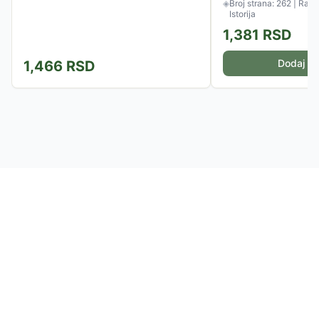
◈
Broj strana: 262 | Razr
Istorija
1,381
RSD
Dodaj u 
1,466
RSD