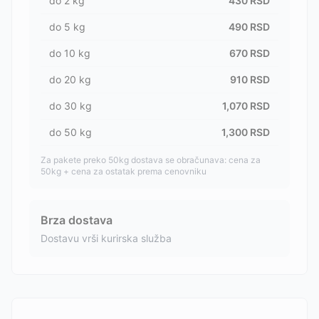
do
2
kg
430
RSD
do
5
kg
490
RSD
do
10
kg
670
RSD
do
20
kg
910
RSD
do
30
kg
1,070
RSD
do
50
kg
1,300
RSD
Za pakete preko 50kg dostava se obračunava: cena za
50kg + cena za ostatak prema cenovniku
Brza dostava
Dostavu vrši kurirska služba