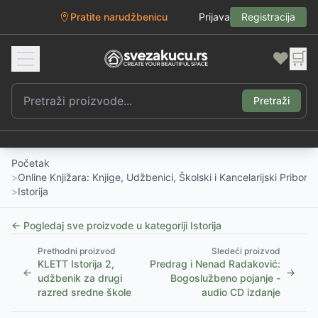
Pratite narudžbenicu
Prijava
Registracija
❤️
🛒
Pretraži
Početak
>
Online Knjižara: Knjige, Udžbenici, Školski i Kancelarijski Pribor
>
Istorija
← Pogledaj sve proizvode u kategoriji
Istorija
Prethodni proizvod
Sledeći proizvod
KLETT Istorija 2,
Predrag i Nenad Radaković:
←
→
udžbenik za drugi
Bogoslužbeno pojanje -
razred sredne škole
audio CD izdanje