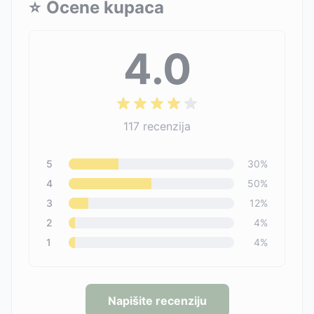
⭐
Ocene kupaca
4.0
117
recenzija
5
30
%
4
50
%
3
12
%
2
4
%
1
4
%
Napišite recenziju