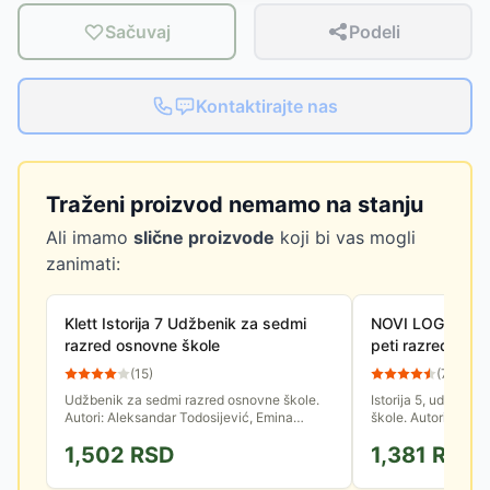
Sačuvaj
Podeli
Kontaktirajte nas
Traženi proizvod nemamo na stanju
Ali imamo
slične proizvode
koji bi vas mogli
zanimati:
Klett Istorija 7 Udžbenik za sedmi
NOVI LOGOS Isto
razred osnovne škole
peti razred
(
15
)
(
75
)
Udžbenik za sedmi razred osnovne škole.
Istorija 5, udžbeni
Autori: Aleksandar Todosijević, Emina
škole. Autori: Dušk
Živković, Ljiljana Nedović, Radomir J.
Petrović. Revidiran
1,502
RSD
1,381
RSD
Popović, Sanja P. T. Izdavač:...