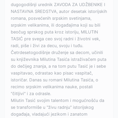
dugogodišnji urednik ZAVODA ZA UDŽBENIKE I
NASTAVNA SREDSTVA, autor desetak istorijskih
romana, posvećenih srpskim svetinjama,
srpskim velikanima, ili događajima koji su bili
beočug sprskog puta kroz istoriju, MILUTIN
TASIĆ pre svega ceo svoj radni i životni vek,
radi, piše i živi za decu, svoju i tuđu.
Četrdesetogodišnje druženje sa decom, učinili
su književnika Milutina Tasića istraživačem puta
do dečijeg znanja, a na tom putu Tasić je i sebe
vaspitavao, odrastao kao pisac vaspitač,
istoričar. Danas su romani Milutina Tasića, o
recimo srpskim velikanima nauke, postali
"čitljivi" i za odrasle.
Milutin Tasić svojim talentom i mogućnošću da
se transformiše u "živu radnju" istorijskog
događaja, vladajući jezikom i zanatom