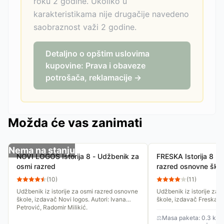
roku 2 godine. Ukoliko u
karakteristikama nije drugačije navedeno
saobraznost važi 2 godine.
Detaljno o opštim uslovima
kupovine: Prava i obaveze
potrošača, reklamacije →
Možda će vas zanimati
Nema na stanju
NOVI LOGOS Istorija 8 - Udžbenik za
FRESKA Istorija 8 -
osmi razred
razred osnovne škol
(
10
)
(
11
)
Udžbenik iz istorije za osmi razred osnovne
Udžbenik iz istorije za
škole, izdavač Novi logos. Autori: Ivana
škole, izdavač Freska. Au
Petrović, Radomir Milikić.
Raković, Ljubodrag Dimi
⚖
Masa paketa: 0.3 kg