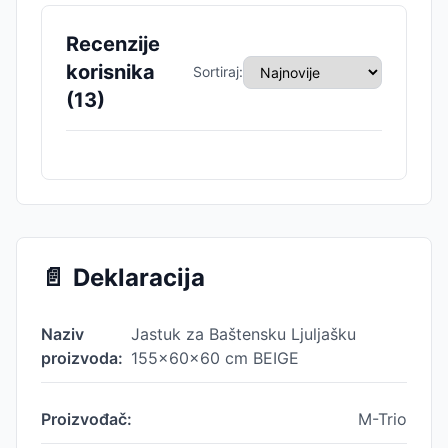
Recenzije
korisnika
Sortiraj:
(
13
)
📄
Deklaracija
Naziv
Jastuk za Baštensku Ljuljašku
proizvoda:
155x60x60 cm BEIGE
Proizvođač:
M-Trio