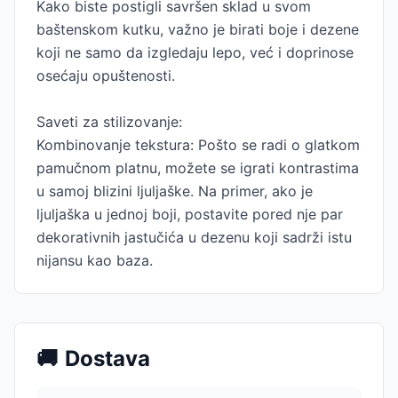
Kako biste postigli savršen sklad u svom
baštenskom kutku, važno je birati boje i dezene
koji ne samo da izgledaju lepo, već i doprinose
osećaju opuštenosti.
Saveti za stilizovanje:
Kombinovanje tekstura: Pošto se radi o glatkom
pamučnom platnu, možete se igrati kontrastima
u samoj blizini ljuljaške. Na primer, ako je
ljuljaška u jednoj boji, postavite pored nje par
dekorativnih jastučića u dezenu koji sadrži istu
nijansu kao baza.
🚚
Dostava