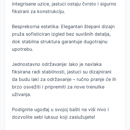
integrisane uzice, jastuci ostaju čvrsto i sigurno
fiksirani za konstrukciju.
Besprekorna estetika: Elegantan štepani dizajn
pruža sofisticiran izgled bez suvišnih detalja,
dok stabilna struktura garantuje dugotrajnu
upotrebu.
Jednostavno održavanje: Iako je navlaka
fiksirana radi stabilnosti, jastuci su dizajnirani
da budu laki za održavanje – ručno pranje će ih
brzo osvežiti i pripremiti za nove trenutke
uživanja.
Podignite ugođaj u svojoj bašti na viši nivo i
dozvolite sebi luksuz koji zaslužujete!