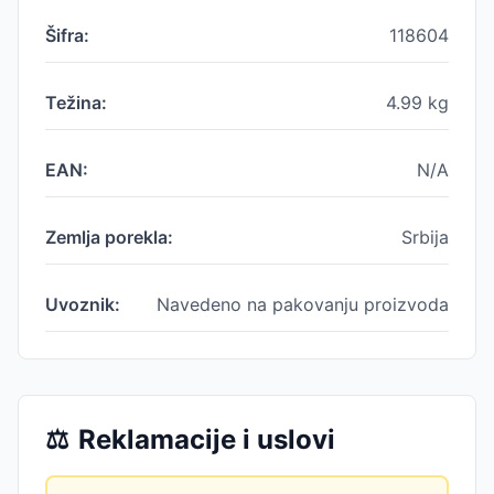
Šifra:
118604
Težina:
4.99
kg
EAN:
N/A
Zemlja porekla:
Srbija
Uvoznik:
Navedeno na pakovanju proizvoda
⚖️
Reklamacije i uslovi