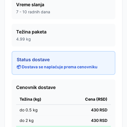
Vreme slanja
7 - 10 radnih dana
Težina paketa
4.99
kg
Status dostave
📦 Dostava se naplaćuje prema cenovniku
Cenovnik dostave
Težina (kg)
Cena (RSD)
do
0.5
kg
430
RSD
do
2
kg
430
RSD