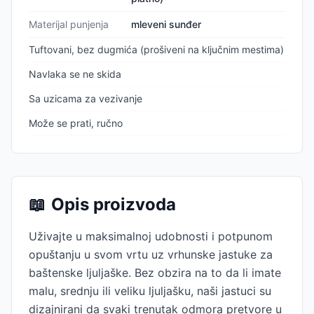
Materijal punjenja
mleveni sunđer
Tuftovani, bez dugmića (prošiveni na ključnim mestima)
Navlaka se ne skida
Sa uzicama za vezivanje
Može se prati, ručno
📖
Opis proizvoda
Uživajte u maksimalnoj udobnosti i potpunom
opuštanju u svom vrtu uz vrhunske jastuke za
baštenske ljuljaške. Bez obzira na to da li imate
malu, srednju ili veliku ljuljašku, naši jastuci su
dizajnirani da svaki trenutak odmora pretvore u