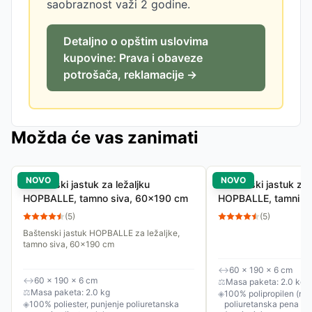
saobraznost važi 2 godine.
Detaljno o opštim uslovima
kupovine: Prava i obaveze
potrošača, reklamacije →
Možda će vas zanimati
NOVO
NOVO
Baštenski jastuk za ležaljku
Baštenski jastuk za 
HOPBALLE, tamno siva, 60x190 cm
HOPBALLE, tamni p
(
5
)
(
5
)
Baštenski jastuk HOPBALLE za ležaljke,
tamno siva, 60x190 cm
↔
60 × 190 × 6 cm
↔
60 × 190 × 6 cm
⚖
Masa paketa: 2.0 kg
⚖
Masa paketa: 2.0 kg
◈
100% polipropilen (nav
◈
100% poliester, punjenje poliuretanska
poliuretanska pena / p