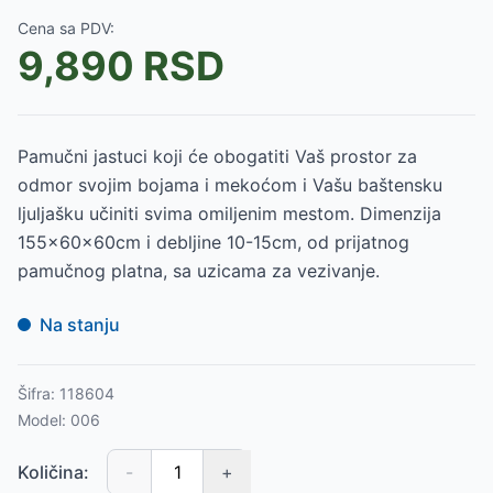
Cena sa PDV:
9,890
RSD
Pamučni jastuci koji će obogatiti Vaš prostor za
odmor svojim bojama i mekoćom i Vašu baštensku
ljuljašku učiniti svima omiljenim mestom. Dimenzija
155x60x60cm i debljine 10-15cm, od prijatnog
pamučnog platna, sa uzicama za vezivanje.
Na stanju
Šifra:
118604
Model:
006
Količina:
-
+