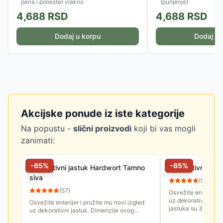
pena i poliester vlakno
(punjenje)
4,688
RSD
4,688
RSD
Dodaj u korpu
Dodaj u 
Akcijske ponude iz iste kategorije
Na popustu -
slični proizvodi
koji bi vas mogli
zanimati:
-
65
%
-
65
%
Dekorativni jastuk Hardwort Tamno
Dekorativni jas
siva
(
57
)
(
57
)
Osvežite enterijer i
uz dekorativni jast
Osvežite enterijer i pružite mu novi izgled
jastuka su 30x50 
uz dekorativni jastuk. Dimenzije ovog
jastuka su 30x50 cm.