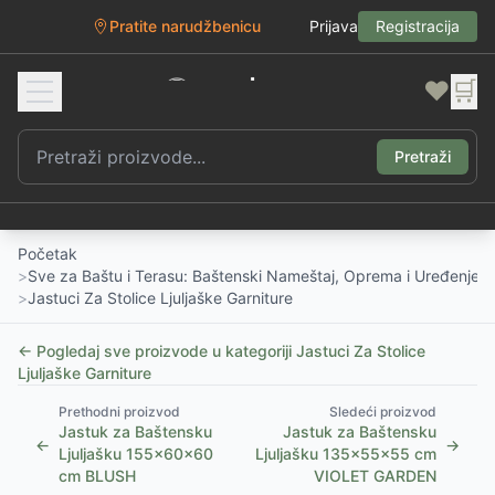
Pratite narudžbenicu
Prijava
Registracija
❤️
🛒
Pretraži
Početak
>
Sve za Baštu i Terasu: Baštenski Nameštaj, Oprema i Uređenje D
>
Jastuci Za Stolice Ljuljaške Garniture
← Pogledaj sve proizvode u kategoriji
Jastuci Za Stolice
Ljuljaške Garniture
Prethodni proizvod
Sledeći proizvod
Jastuk za Baštensku
Jastuk za Baštensku
←
→
Ljuljašku 155x60x60
Ljuljašku 135x55x55 cm
cm BLUSH
VIOLET GARDEN