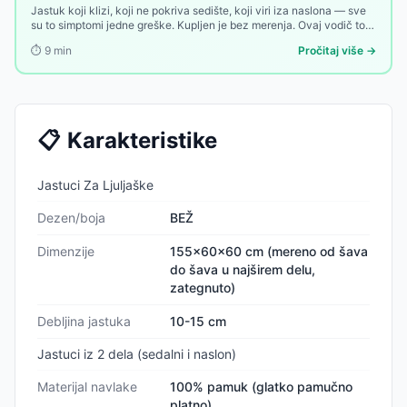
Jastuk koji klizi, koji ne pokriva sedište, koji viri iza naslona — sve
su to simptomi jedne greške. Kupljen je bez merenja. Ovaj vodič to
menja.
⏱️
9
min
Pročitaj više →
📋
Karakteristike
Jastuci Za Ljuljaške
Dezen/boja
BEŽ
Dimenzije
155x60x60 cm (mereno od šava
do šava u najširem delu,
zategnuto)
Debljina jastuka
10-15 cm
Jastuci iz 2 dela (sedalni i naslon)
Materijal navlake
100% pamuk (glatko pamučno
platno)