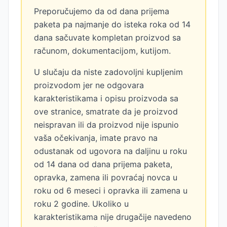
Preporučujemo da od dana prijema
paketa pa najmanje do isteka roka od 14
dana sačuvate kompletan proizvod sa
računom, dokumentacijom, kutijom.
U slučaju da niste zadovoljni kupljenim
proizvodom jer ne odgovara
karakteristikama i opisu proizvoda sa
ove stranice, smatrate da je proizvod
neispravan ili da proizvod nije ispunio
vaša očekivanja, imate pravo na
odustanak od ugovora na daljinu u roku
od 14 dana od dana prijema paketa,
opravka, zamena ili povraćaj novca u
roku od 6 meseci i opravka ili zamena u
roku 2 godine. Ukoliko u
karakteristikama nije drugačije navedeno