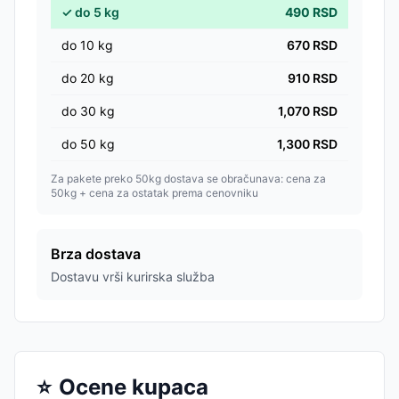
✓
do
5
kg
490
RSD
do
10
kg
670
RSD
do
20
kg
910
RSD
do
30
kg
1,070
RSD
do
50
kg
1,300
RSD
Za pakete preko 50kg dostava se obračunava: cena za
50kg + cena za ostatak prema cenovniku
Brza dostava
Dostavu vrši kurirska služba
⭐
Ocene kupaca