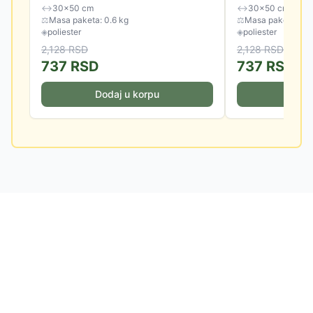
↔
30×50 cm
↔
30×50 cm
⚖
Masa paketa: 0.6 kg
⚖
Masa paketa: 0.6
◈
poliester
◈
poliester
2,128
RSD
2,128
RSD
737
RSD
737
RSD
Dodaj u korpu
Doda