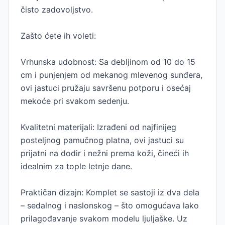
čisto zadovoljstvo.
Zašto ćete ih voleti:
Vrhunska udobnost: Sa debljinom od 10 do 15
cm i punjenjem od mekanog mlevenog sunđera,
ovi jastuci pružaju savršenu potporu i osećaj
mekoće pri svakom sedenju.
Kvalitetni materijali: Izrađeni od najfinijeg
posteljnog pamučnog platna, ovi jastuci su
prijatni na dodir i nežni prema koži, čineći ih
idealnim za tople letnje dane.
Praktičan dizajn: Komplet se sastoji iz dva dela
– sedalnog i naslonskog – što omogućava lako
prilagođavanje svakom modelu ljuljaške. Uz