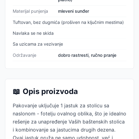
Materijal punjenja
mleveni sunđer
Tuftovan, bez dugmića (prošiven na ključnim mestima)
Navlaka se ne skida
Sa uzicama za vezivanje
Održavanje
dobro rastresti, ručno pranje
📖
Opis proizvoda
Pakovanje uključuje 1 jastuk za stolicu sa
naslonom - fotelju ovalnog oblika, što je idealno
rešenje za unapređenje Vaših baštenskih stolica
i kombinovanje sa jastucima drugih dezena.
Ovaj jastuk pruža ne samo udobnost, već i