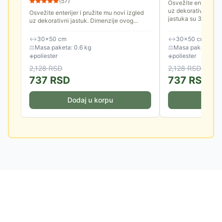
(
57
)
Osvežite enterijer i
uz dekorativni jast
Osvežite enterijer i pružite mu novi izgled
jastuka su 30x50 
uz dekorativni jastuk. Dimenzije ovog
jastuka su 30x50 cm.
↔
30×50 cm
↔
30×50 cm
⚖
Masa paketa: 0.6 kg
⚖
Masa paketa: 0.6
◈
poliester
◈
poliester
2,128
RSD
2,128
RSD
737
RSD
737
RSD
Dodaj u korpu
Doda