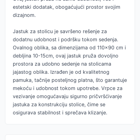
estetski dodatak, obogaćujući prostor svojim
dizajnom.
Jastuk za stolicu je savršeno rešenje za
dodatnu udobnost i podršku tokom sedenja.
Ovalnog oblika, sa dimenzijama od 110x90 cm i
debljina 10-15cm, ovaj jastuk pruža dovoljno
prostora za udobno sedenje na stolicama
jajastog oblika. Izrađen je od kvalitetnog
pamuka, tačnije posteljnog platna, što garantuje
mekoću i udobnost tokom upotrebe. Vrpce za
vezivanje omogućavaju sigurno pričvršćivanje
jastuka za konstrukciju stolice, čime se
osigurava stabilnost i sprečava klizanje.