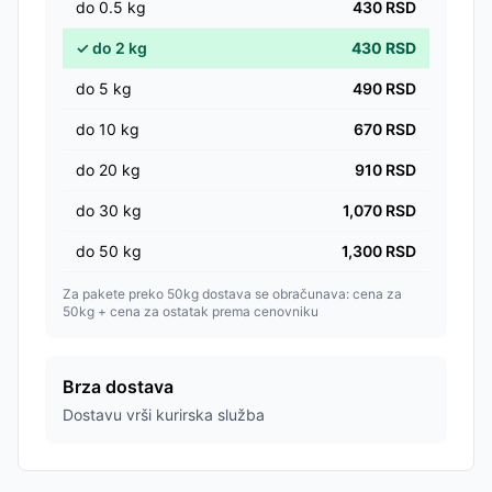
do
0.5
kg
430
RSD
✓
do
2
kg
430
RSD
do
5
kg
490
RSD
do
10
kg
670
RSD
do
20
kg
910
RSD
do
30
kg
1,070
RSD
do
50
kg
1,300
RSD
Za pakete preko 50kg dostava se obračunava: cena za
50kg + cena za ostatak prema cenovniku
Brza dostava
Dostavu vrši kurirska služba