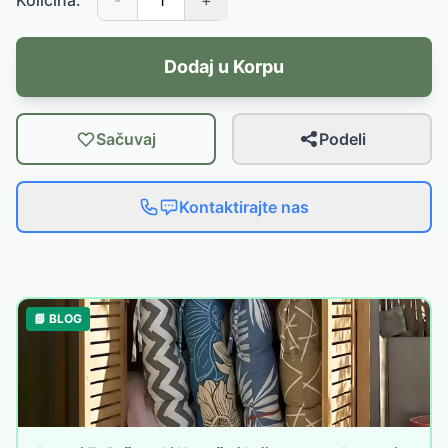
Količina:
-
+
Dodaj u Korpu
Sačuvaj
Podeli
Kontaktirajte nas
📘 BLOG