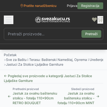
Pratite narudžbenicu
Prijava
Registracija
❤️
🛒
Pretraži
Početak
>
Sve za Baštu i Terasu: Baštenski Nameštaj, Oprema i Uređenje D
>
Jastuci Za Stolice Ljuljaške Garniture
← Pogledaj sve proizvode u kategoriji
Jastuci Za Stolice
Ljuljaške Garniture
Prethodni proizvod
Sledeći proizvod
Jastuk za ovalnu baštensku
Jastuk za ovalnu
←
→
stolicu - fotelju 110x90cm
baštensku stolicu -
RETRO BOUQUET
fotelju 110x90cm MINT