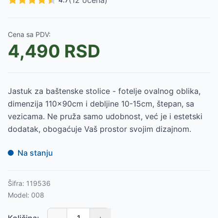
(
12
ocena)
Cena sa PDV:
4,490
RSD
Jastuk za baštenske stolice - fotelje ovalnog oblika,
dimenzija 110x90cm i debljine 10-15cm, štepan, sa
vezicama. Ne pruža samo udobnost, već je i estetski
dodatak, obogaćuje Vaš prostor svojim dizajnom.
Na stanju
Šifra:
119536
Model:
008