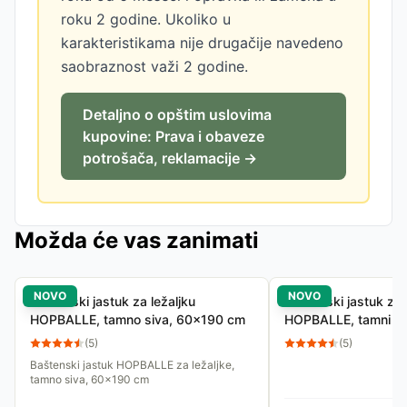
roku 2 godine. Ukoliko u
karakteristikama nije drugačije navedeno
saobraznost važi 2 godine.
Detaljno o opštim uslovima
kupovine: Prava i obaveze
potrošača, reklamacije →
Možda će vas zanimati
NOVO
NOVO
Baštenski jastuk za ležaljku
Baštenski jastuk za 
HOPBALLE, tamno siva, 60x190 cm
HOPBALLE, tamni p
(
5
)
(
5
)
Baštenski jastuk HOPBALLE za ležaljke,
tamno siva, 60x190 cm