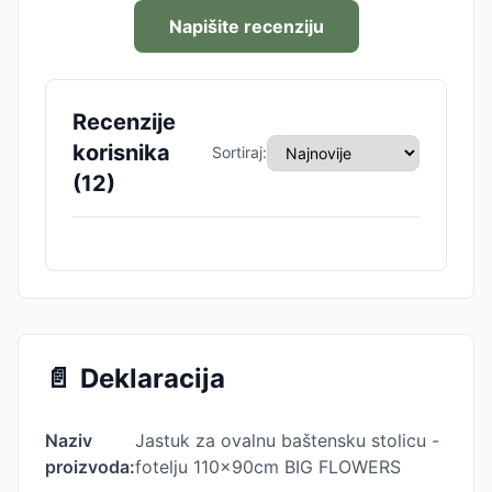
Napišite recenziju
Recenzije
korisnika
Sortiraj:
(
12
)
📄
Deklaracija
Naziv
Jastuk za ovalnu baštensku stolicu -
proizvoda:
fotelju 110x90cm BIG FLOWERS