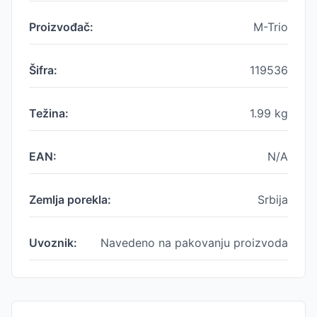
Proizvođač:
M-Trio
Šifra:
119536
Težina:
1.99
kg
EAN:
N/A
Zemlja porekla:
Srbija
Uvoznik:
Navedeno na pakovanju proizvoda