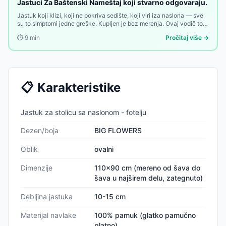
Jastuci Za Baštenski Nameštaj koji stvarno odgovaraju.
Jastuk koji klizi, koji ne pokriva sedište, koji viri iza naslona — sve
su to simptomi jedne greške. Kupljen je bez merenja. Ovaj vodič to
menja.
⏱️
9
min
Pročitaj više →
📋
Karakteristike
Jastuk za stolicu sa naslonom - fotelju
Dezen/boja
BIG FLOWERS
Oblik
ovalni
Dimenzije
110x90 cm (mereno od šava do
šava u najširem delu, zategnuto)
Debljina jastuka
10-15 cm
Materijal navlake
100% pamuk (glatko pamučno
platno)