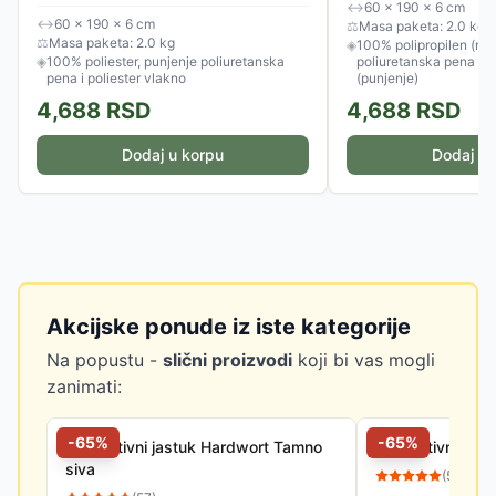
↔
60 × 190 × 6 cm
↔
60 × 190 × 6 cm
⚖
Masa paketa: 2.0 kg
⚖
Masa paketa: 2.0 kg
◈
100% polipropilen (nav
◈
100% poliester, punjenje poliuretanska
poliuretanska pena / p
pena i poliester vlakno
(punjenje)
4,688
RSD
4,688
RSD
Dodaj u korpu
Dodaj u 
Akcijske ponude iz iste kategorije
Na popustu -
slični proizvodi
koji bi vas mogli
zanimati:
-
65
%
-
65
%
Dekorativni jastuk Hardwort Tamno
Dekorativni jas
siva
(
57
)