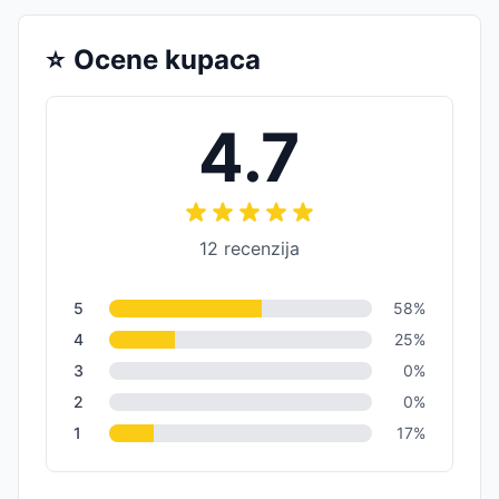
⭐
Ocene kupaca
4.7
12
recenzija
5
58
%
4
25
%
3
0
%
2
0
%
1
17
%