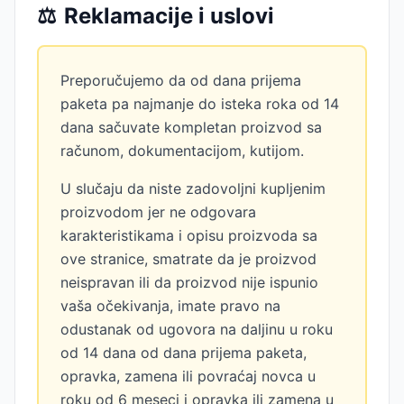
⚖️
Reklamacije i uslovi
Preporučujemo da od dana prijema
paketa pa najmanje do isteka roka od 14
dana sačuvate kompletan proizvod sa
računom, dokumentacijom, kutijom.
U slučaju da niste zadovoljni kupljenim
proizvodom jer ne odgovara
karakteristikama i opisu proizvoda sa
ove stranice, smatrate da je proizvod
neispravan ili da proizvod nije ispunio
vaša očekivanja, imate pravo na
odustanak od ugovora na daljinu u roku
od 14 dana od dana prijema paketa,
opravka, zamena ili povraćaj novca u
roku od 6 meseci i opravka ili zamena u