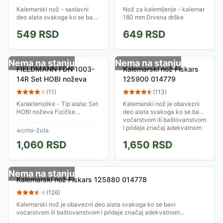
Kalemarski nož - sastavni
Nož za kalemljenje - kalemar
deo alata svakoga ko se bavi
180 mm Drvena drške
voćarstvom i baštovanstvom,
549
RSD
649
RSD
i pridaje značaj adekvatnom
održavanju svoje bašte i
voćnjaka....
Nema na stanju
Nema na stanju
FIELDMANN FDN 1003-
Kalemarski nož Fiskars
14R Set HOBI noževa
125900 014779
(
11
)
(
113
)
Karakteristike - Tip alata: Set
Kalemarski nož je obavezni
HOBI noževa Fizičke
deo alata svakoga ko se bavi
karakteristike - Boja: Crno-
voćarstvom ili baštovanstvom
žuta Pakovanje: 14 komada
i pridaje značaj adekvatnom
◈
crno-žuta
Reklamacioni period -
održavanju bašte i voćnjaka.
1,060
RSD
1,650
RSD
Reklamacioni...
Oštrica...
Nema na stanju
Kalemarski nož Fiskars 125880 014778
(
126
)
Kalemarski nož je obavezni deo alata svakoga ko se bavi
voćarstvom ili baštovanstvom i pridaje značaj adekvatnom
održavanju bašte i voćnjaka. Oštrica...