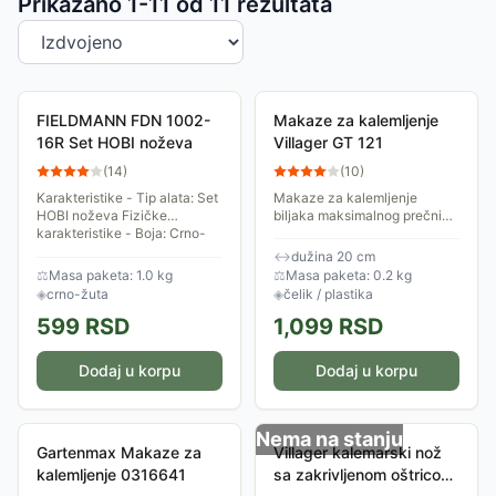
Sortiranje proizvoda
Prikazano 1-
11
od
11
rezultata
FIELDMANN FDN 1002-
Makaze za kalemljenje
16R Set HOBI noževa
Villager GT 121
(
14
)
(
10
)
Karakteristike - Tip alata: Set
Makaze za kalemljenje
HOBI noževa Fizičke
biljaka maksimalnog prečnika
karakteristike - Boja: Crno-
10 mm.
žuta Pakovanje: 13 komada,2
↔
dužina 20 cm
igle Ostalo: Ergonomska
⚖
Masa paketa: 1.0 kg
⚖
Masa paketa: 0.2 kg
ručka,Magnetski...
◈
crno-žuta
◈
čelik / plastika
599
RSD
1,099
RSD
Dodaj u korpu
Dodaj u korpu
Nema na stanju
Gartenmax Makaze za
Villager kalemarski nož
kalemljenje 0316641
sa zakrivljenom oštricom