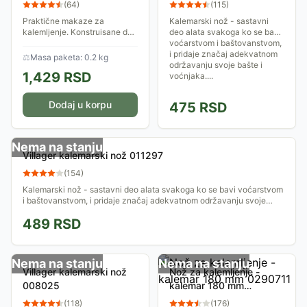
011299
(
64
)
(
115
)
Praktične makaze za
Kalemarski nož - sastavni
kalemljenje. Konstruisane da
deo alata svakoga ko se bavi
prave idealan spoj na
voćarstvom i baštovanstvom,
kalemljenoj grani.
i pridaje značaj adekvatnom
⚖
Masa paketa: 0.2 kg
održavanju svoje bašte i
1,429
RSD
voćnjaka....
Dodaj u korpu
475
RSD
Nema na stanju
Villager kalemarski nož 011297
(
154
)
Kalemarski nož - sastavni deo alata svakoga ko se bavi voćarstvom
i baštovanstvom, i pridaje značaj adekvatnom održavanju svoje
bašte i voćnjaka....
489
RSD
Nema na stanju
Nema na stanju
Villager kalemarski nož
Nož za kalemljenje -
008025
kalemar 180 mm
0290711
(
118
)
(
176
)