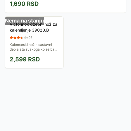
1,690
RSD
Nema na stanju
Victorinox džepni nož za
kalemljenje 39020.B1
(
95
)
Kalemarski nož - sastavni
deo alata svakoga ko se bavi
voćarstvom i baštovanstvom
2,599
RSD