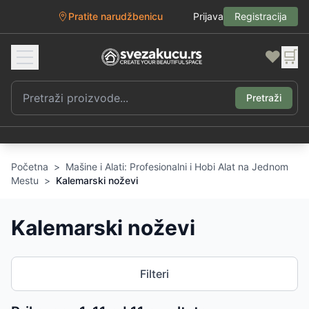
Pratite narudžbenicu
Prijava
Registracija
❤️
🛒
Pretraži
Početna
>
Mašine i Alati: Profesionalni i Hobi Alat na Jednom
Mestu
>
Kalemarski noževi
Kalemarski noževi
Filteri