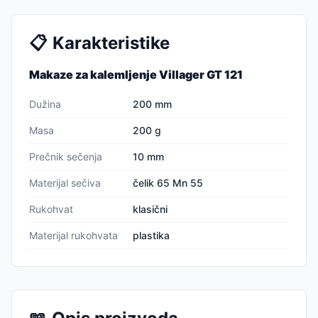
📋
Karakteristike
Makaze za kalemljenje Villager GT 121
Dužina
200 mm
Masa
200 g
Prečnik sečenja
10 mm
Materijal sečiva
čelik 65 Mn 55
Rukohvat
klasični
Materijal rukohvata
plastika