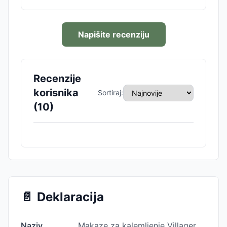
Napišite recenziju
Recenzije
korisnika
Sortiraj:
(
10
)
📄
Deklaracija
Naziv
Makaze za kalemljenje Villager