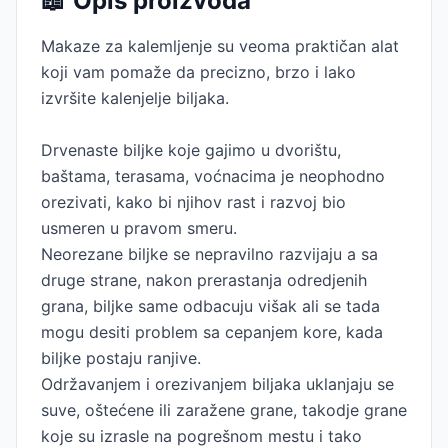
📖
Opis proizvoda
Makaze za kalemljenje su veoma praktičan alat
koji vam pomaže da precizno, brzo i lako
izvršite kalenjelje biljaka.
Drvenaste biljke koje gajimo u dvorištu,
baštama, terasama, voćnacima je neophodno
orezivati, kako bi njihov rast i razvoj bio
usmeren u pravom smeru.
Neorezane biljke se nepravilno razvijaju a sa
druge strane, nakon prerastanja odredjenih
grana, biljke same odbacuju višak ali se tada
mogu desiti problem sa cepanjem kore, kada
biljke postaju ranjive.
Održavanjem i orezivanjem biljaka uklanjaju se
suve, oštećene ili zaražene grane, takodje grane
koje su izrasle na pogrešnom mestu i tako