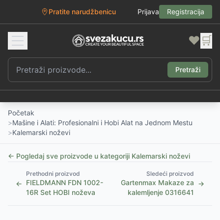
Pratite narudžbenicu
Prijava
Registracija
❤️
🛒
Pretraži
Početak
>
Mašine i Alati: Profesionalni i Hobi Alat na Jednom Mestu
>
Kalemarski noževi
← Pogledaj sve proizvode u kategoriji
Kalemarski noževi
Prethodni proizvod
Sledeći proizvod
FIELDMANN FDN 1002-
Gartenmax Makaze za
←
→
16R Set HOBI noževa
kalemljenje 0316641