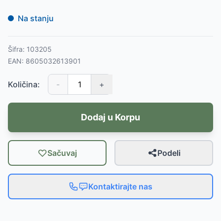
Na stanju
Šifra:
103205
EAN:
8605032613901
Količina:
-
+
Dodaj u Korpu
Sačuvaj
Podeli
Kontaktirajte nas