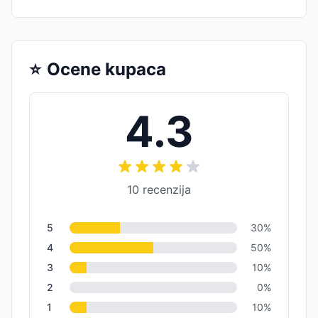
⭐
Ocene kupaca
4.3
10
recenzija
5
30
%
4
50
%
3
10
%
2
0
%
1
10
%