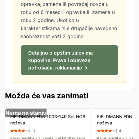
opravka, zamena ili povraćaj novca u
roku od 6 meseci i opravka ili zamena u
roku 2 godine. Ukoliko u
karakteristikama nije drugačije navedeno
saobraznost važi 2 godine.
Detaljno o opštim uslovima
kupovine: Prava i obaveze
potrošača, reklamacije →
Možda će vas zanimati
Nema na stanju
FIELDMANN FDN 1003-14R Set HOBI
FIELDMANN FDN 100
noževa
noževa
(
11
)
(
14
)
Karakteristike - Tip alata: Set HOBI noževa
Karakteristike - Tip ala