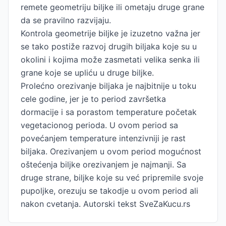
remete geometriju biljke ili ometaju druge grane
da se pravilno razvijaju.
Kontrola geometrije biljke je izuzetno važna jer
se tako postiže razvoj drugih biljaka koje su u
okolini i kojima može zasmetati velika senka ili
grane koje se upliću u druge biljke.
Prolećno orezivanje biljaka je najbitnije u toku
cele godine, jer je to period završetka
dormacije i sa porastom temperature početak
vegetacionog perioda. U ovom period sa
povećanjem temperature intenzivniji je rast
biljaka. Orezivanjem u ovom period mogućnost
oštećenja biljke orezivanjem je najmanji. Sa
druge strane, biljke koje su već pripremile svoje
pupoljke, orezuju se takodje u ovom period ali
nakon cvetanja. Autorski tekst SveZaKucu.rs