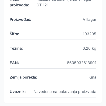
proizvoda:
GT 121
Proizvođač:
Villager
Šifra:
103205
Težina:
0.20
kg
EAN:
8605032613901
Zemlja porekla:
Kina
Uvoznik:
Navedeno na pakovanju proizvoda