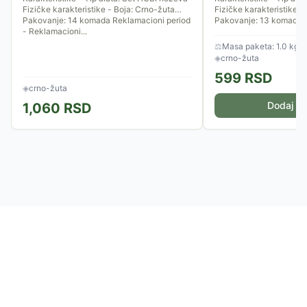
Fizičke karakteristike - Boja: Crno-žuta
Fizičke karakteristike -
Pakovanje: 14 komada Reklamacioni period
Pakovanje: 13 komada,2 
- Reklamacioni...
Ergonomska ručka,Magne
⚖
Masa paketa: 1.0 kg
◈
crno-žuta
599
RSD
◈
crno-žuta
Dodaj u 
1,060
RSD