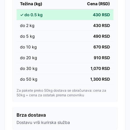
Težina (kg)
Cena (RSD)
✓
do
0.5
kg
430
RSD
do
2
kg
430
RSD
do
5
kg
490
RSD
do
10
kg
670
RSD
do
20
kg
910
RSD
do
30
kg
1,070
RSD
do
50
kg
1,300
RSD
Za pakete preko 50kg dostava se obračunava: cena za
50kg + cena za ostatak prema cenovniku
Brza dostava
Dostavu vrši kurirska služba