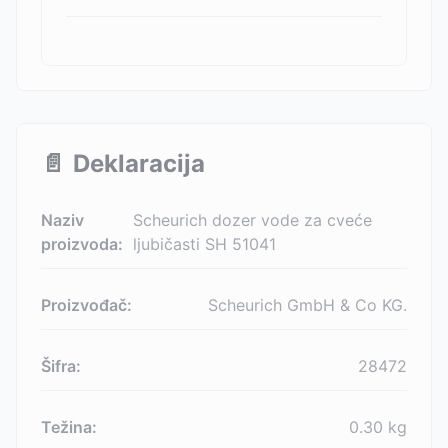
📄
Deklaracija
Naziv
Scheurich dozer vode za cveće
proizvoda:
ljubičasti SH 51041
Proizvođač:
Scheurich GmbH & Co KG.
Šifra:
28472
Težina:
0.30
kg