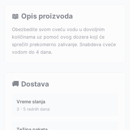
📖
Opis proizvoda
Obezbedite svom cveću vodu u dovoljnim
količinama uz pomoć ovog dozera koji će
sprečiti prekomerno zalivanje. Snabdeva cveće
vodom do 4 dana.
🚚
Dostava
Vreme slanja
3 - 5 radnih dana
Težina paketa