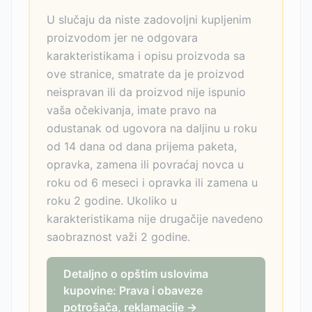
U slučaju da niste zadovoljni kupljenim
proizvodom jer ne odgovara
karakteristikama i opisu proizvoda sa
ove stranice, smatrate da je proizvod
neispravan ili da proizvod nije ispunio
vaša očekivanja, imate pravo na
odustanak od ugovora na daljinu u roku
od 14 dana od dana prijema paketa,
opravka, zamena ili povraćaj novca u
roku od 6 meseci i opravka ili zamena u
roku 2 godine. Ukoliko u
karakteristikama nije drugačije navedeno
saobraznost važi 2 godine.
Detaljno o opštim uslovima
kupovine: Prava i obaveze
potrošača, reklamacije →