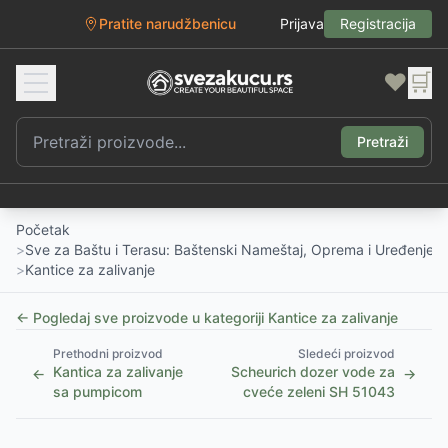
Pratite narudžbenicu
Prijava
Registracija
❤️
🛒
Pretraži
Početak
>
Sve za Baštu i Terasu: Baštenski Nameštaj, Oprema i Uređenje D
>
Kantice za zalivanje
← Pogledaj sve proizvode u kategoriji
Kantice za zalivanje
Prethodni proizvod
Sledeći proizvod
Kantica za zalivanje
Scheurich dozer vode za
←
→
sa pumpicom
cveće zeleni SH 51043
1
/
2