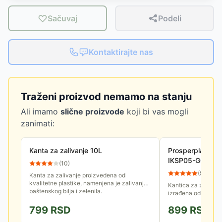
Sačuvaj
Podeli
Kontaktirajte nas
Traženi proizvod nemamo na stanju
Ali imamo
slične proizvode
koji bi vas mogli
zanimati:
Kanta za zalivanje 10L
Prosperplast Kan
IKSP05-G642
(
10
)
(
56
)
Kanta za zalivanje proizvedena od
kvalitetne plastike, namenjena je zalivanju
Kantica za zalivanje
baštenskog bilja i zelenila.
izrađena od kvalite
povećanu otpornos
799
RSD
899
RSD
oštećenja, kao i na