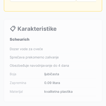
📋
Karakteristike
Scheurich
Dozer vode za cveće
Sprečava prekomerno zalivanje
Obezbeđuje navodnjavanje do 4 dana
Boja
ljubičasta
Zapremina
0.09 litara
Materijal
kvalitetna plastika