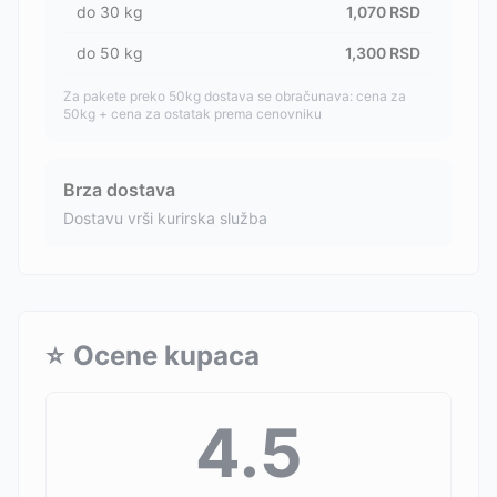
do
30
kg
1,070
RSD
do
50
kg
1,300
RSD
Za pakete preko 50kg dostava se obračunava: cena za
50kg + cena za ostatak prema cenovniku
Brza dostava
Dostavu vrši kurirska služba
⭐
Ocene kupaca
4.5