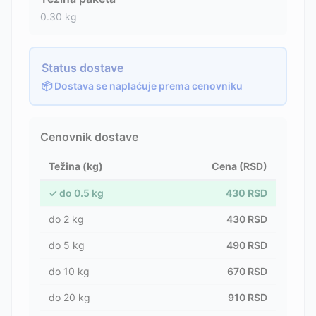
0.30
kg
Status dostave
📦 Dostava se naplaćuje prema cenovniku
Cenovnik dostave
Težina (kg)
Cena (RSD)
✓
do
0.5
kg
430
RSD
do
2
kg
430
RSD
do
5
kg
490
RSD
do
10
kg
670
RSD
do
20
kg
910
RSD