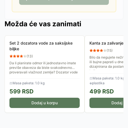
Možda će vas zanimati
Set 2 dozatora vode za saksijske
Kanta za zalivanje 2 
biljke
(
15
)
(
13
)
Bilo da negujete nežne s
ili bujne paprati u dnevn
Da li planirate odmor ili jednostavno imate
dizajnirana da postane v
previše obaveza da biste svakodnevno
koji ne morate...
proveravali vlažnost zemlje? Dozator vode
je vaš najpouzdaniji...
⚖
Masa paketa: 1.0 kg
⚖
Masa paketa: 1.0 kg
◈
plastika
599
RSD
499
RSD
Dodaj u korpu
Dodaj u 