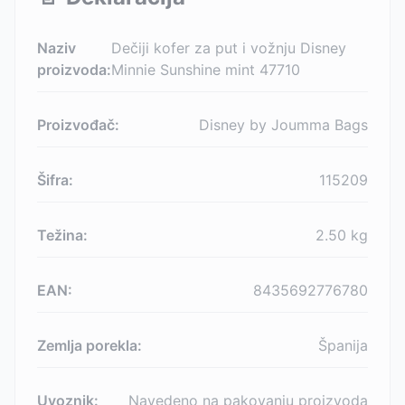
Naziv
Dečiji kofer za put i vožnju Disney
proizvoda:
Minnie Sunshine mint 47710
Proizvođač:
Disney by Joumma Bags
Šifra:
115209
Težina:
2.50
kg
EAN:
8435692776780
Zemlja porekla:
Španija
Uvoznik:
Navedeno na pakovanju proizvoda