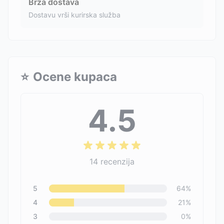
Brza dostava
Dostavu vrši kurirska služba
⭐
Ocene kupaca
4.5
14
recenzija
5
64
%
4
21
%
3
0
%