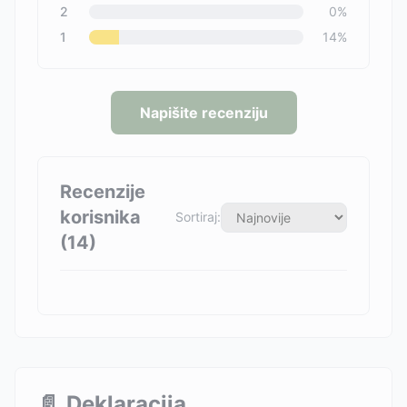
2
0
%
1
14
%
Napišite recenziju
Recenzije
korisnika
Sortiraj:
(
14
)
📄
Deklaracija