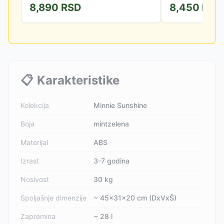
8,890
RSD
8,450
RSD
izborom za poslovna putovanja,...
mogućnosti da se Va
📋
Karakteristike
Kolekcija
Minnie Sunshine
Boja
mintzelena
Materijal
ABS
Izrast
3-7 godina
Nosivost
30 kg
Spoljašnje dimenzije
~ 45x31x20 cm (DxVxŠ)
Zapremina
~ 28 l