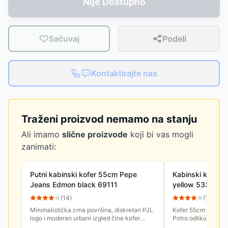
Nije Dostupno
Sačuvaj
Podeli
Kontaktirajte nas
Traženi proizvod nemamo na stanju
Ali imamo
slične proizvode
koji bi vas mogli
zanimati:
Putni kabinski kofer 55cm Pepe
Kabinski kofer 5
Jeans Edmon black 69111
yellow 53387
(
14
)
(
11
)
Minimalistička crna površina, diskretan PJL
Kofer 55cm iz kolek
logo i moderan urbani izgled čine kofer
Potro odlikuju jedn
55cm Pepe Jeans Edmon savršenim
funkcionalnost. U n