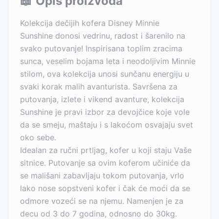
📖
Opis proizvoda
Kolekcija dečijih kofera Disney Minnie
Sunshine donosi vedrinu, radost i šarenilo na
svako putovanje! Inspirisana toplim zracima
sunca, veselim bojama leta i neodoljivim Minnie
stilom, ova kolekcija unosi sunčanu energiju u
svaki korak malih avanturista. Savršena za
putovanja, izlete i vikend avanture, kolekcija
Sunshine je pravi izbor za devojčice koje vole
da se smeju, maštaju i s lakoćom osvajaju svet
oko sebe.
Idealan za ručni prtljag, kofer u koji staju Vaše
sitnice. Putovanje sa ovim koferom učiniće da
se mališani zabavljaju tokom putovanja, vrlo
lako nose sopstveni kofer i čak će moći da se
odmore vozeći se na njemu. Namenjen je za
decu od 3 do 7 godina, odnosno do 30kg.