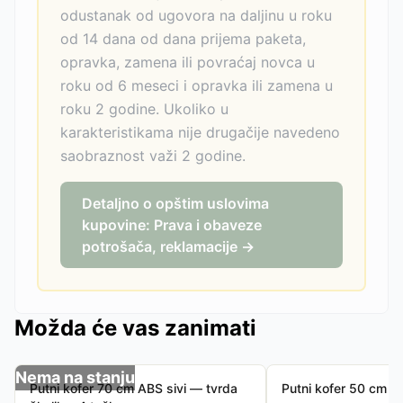
odustanak od ugovora na daljinu u roku
od 14 dana od dana prijema paketa,
opravka, zamena ili povraćaj novca u
roku od 6 meseci i opravka ili zamena u
roku 2 godine. Ukoliko u
karakteristikama nije drugačije navedeno
saobraznost važi 2 godine.
Detaljno o opštim uslovima
kupovine: Prava i obaveze
potrošača, reklamacije →
Možda će vas zanimati
Nema na stanju
Putni kofer 70 cm ABS sivi — tvrda
Putni kofer 50 cm AB