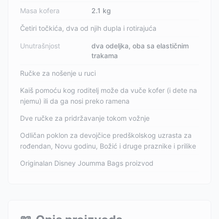
Masa kofera
2.1 kg
Četiri točkića, dva od njih dupla i rotirajuća
Unutrašnjost
dva odeljka, oba sa elastičnim
trakama
Ručke za nošenje u ruci
Kaiš pomoću kog roditelj može da vuče kofer (i dete na
njemu) ili da ga nosi preko ramena
Dve ručke za pridržavanje tokom vožnje
Odličan poklon za devojčice predškolskog uzrasta za
rođendan, Novu godinu, Božić i druge praznike i prilike
Originalan Disney Joumma Bags proizvod