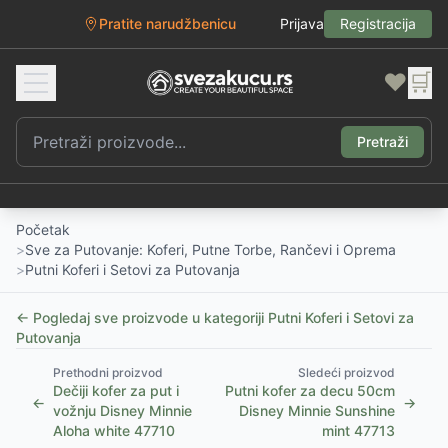
Pratite narudžbenicu
Prijava
Registracija
❤️
🛒
Pretraži
Početak
>
Sve za Putovanje: Koferi, Putne Torbe, Rančevi i Oprema
>
Putni Koferi i Setovi za Putovanja
← Pogledaj sve proizvode u kategoriji
Putni Koferi i Setovi za
Putovanja
Prethodni proizvod
Sledeći proizvod
Dečiji kofer za put i
Putni kofer za decu 50cm
←
→
vožnju Disney Minnie
Disney Minnie Sunshine
Aloha white 47710
mint 47713