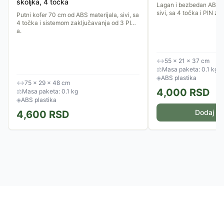
školjka, 4 točka
Lagan i bezbedan ABS p
sivi, sa 4 točka i PIN z
Putni kofer 70 cm od ABS materijala, sivi, sa
4 točka i sistemom zaključavanja od 3 PIN-
a.
↔
55 × 21 × 37 cm
⚖
Masa paketa: 0.1 kg
◈
ABS plastika
↔
75 × 29 × 48 cm
4,000
RSD
⚖
Masa paketa: 0.1 kg
◈
ABS plastika
Dodaj u 
4,600
RSD