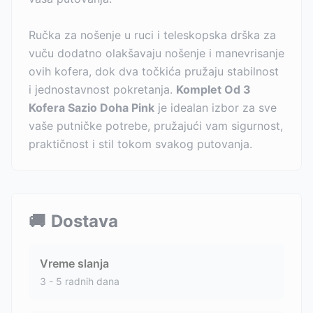
Ručka za nošenje u ruci i teleskopska drška za
vuču dodatno olakšavaju nošenje i manevrisanje
ovih kofera, dok dva točkića pružaju stabilnost
i jednostavnost pokretanja.
Komplet Od 3
Kofera Sazio Doha Pink
je idealan izbor za sve
vaše putničke potrebe, pružajući vam sigurnost,
praktičnost i stil tokom svakog putovanja.
🚚
Dostava
Vreme slanja
3 - 5 radnih dana