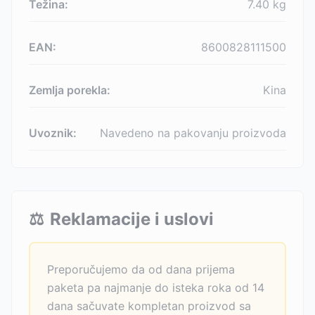
Težina:
7.40
kg
EAN:
8600828111500
Zemlja porekla:
Kina
Uvoznik:
Navedeno na pakovanju proizvoda
⚖️
Reklamacije i uslovi
Preporučujemo da od dana prijema
paketa pa najmanje do isteka roka od 14
dana sačuvate kompletan proizvod sa