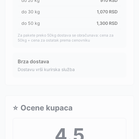
do
20
kg
910
RSD
do
30
kg
1,070
RSD
do
50
kg
1,300
RSD
Za pakete preko 50kg dostava se obračunava: cena za
50kg + cena za ostatak prema cenovniku
Brza dostava
Dostavu vrši kurirska služba
⭐
Ocene kupaca
4.5