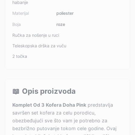
habanje
Materijal
poliester
Boja
roze
Ručka za nošenje u ruci
Teleskopska drška za vuču
2 točka
📖
Opis proizvoda
Komplet Od 3 Kofera Doha Pink
predstavlja
savršen set kofera za celu porodicu,
obezbeđujući sve što vam je potrebno za
bezbrižno putovanje tokom cele godine. Ovaj