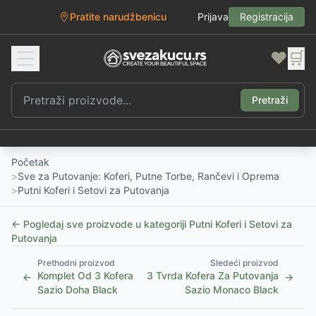
Pratite narudžbenicu
Prijava
Registracija
❤️
🛒
Pretraži
Početak
>
Sve za Putovanje: Koferi, Putne Torbe, Rančevi i Oprema
>
Putni Koferi i Setovi za Putovanja
← Pogledaj sve proizvode u kategoriji
Putni Koferi i Setovi za
Putovanja
Prethodni proizvod
Sledeći proizvod
Komplet Od 3 Kofera
3 Tvrda Kofera Za Putovanja
←
→
Sazio Doha Black
Sazio Monaco Black