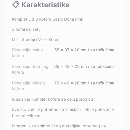
📋
Karakteristike
Komplet Od 3 Kofera Sazio Doha Pink
3 kofera u setu
Mali, Srednji i Veliki Kofer
Dimenzije malog
55 x 37 x 20 cm / sa točkićima
kofera
Dimenzije Srednjeg
65 x 43 x 22 cm / sa točkićima
Kofera
Dimenzije Velikog
75 x 46 x 28 cm / sa točkićima
Kofera
Idealan je komplet kofera za celu porodicu
Sve što vam je potrebno za zimsko ili letnje putovanje
bez poteškoća
Izrađeni su od sintetičkog materijala, otpornog na