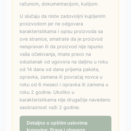
računom, dokumentacijom, kutijom.
U slučaju da niste zadovoljni kupljenim
proizvodom jer ne odgovara
karakteristikama i opisu proizvoda sa
ove stranice, smatrate da je proizvod
neispravan ili da proizvod nije ispunio
vaša očekivanja, imate pravo na
odustanak od ugovora na daljinu u roku
od 14 dana od dana prijema paketa,
opravka, zamena ili povraćaj novca u
roku od 6 meseci i opravka ili zamena u
roku 2 godine. Ukoliko u
karakteristikama nije drugačije navedeno
saobraznost važi 2 godine.
Detaljno o opštim uslovima
kupovine: Prava i obaveze