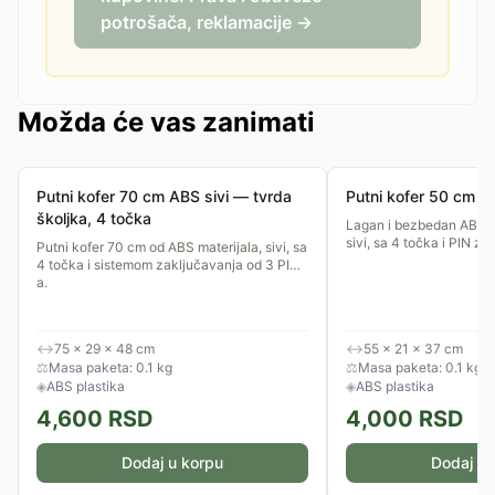
potrošača, reklamacije →
Možda će vas zanimati
Putni kofer 70 cm ABS sivi — tvrda
Putni kofer 50 cm AB
školjka, 4 točka
Lagan i bezbedan ABS p
sivi, sa 4 točka i PIN z
Putni kofer 70 cm od ABS materijala, sivi, sa
4 točka i sistemom zaključavanja od 3 PIN-
a.
↔
75 × 29 × 48 cm
↔
55 × 21 × 37 cm
⚖
Masa paketa: 0.1 kg
⚖
Masa paketa: 0.1 kg
◈
ABS plastika
◈
ABS plastika
4,600
RSD
4,000
RSD
Dodaj u korpu
Dodaj u 