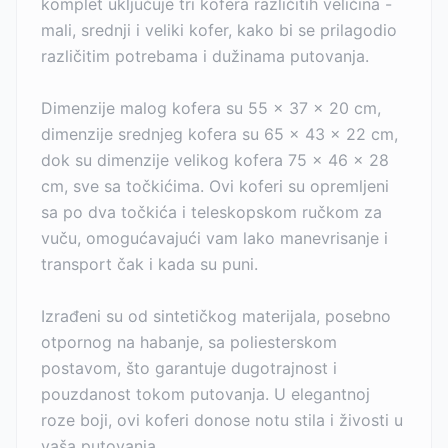
komplet uključuje tri kofera različitih veličina -
mali, srednji i veliki kofer, kako bi se prilagodio
različitim potrebama i dužinama putovanja.
Dimenzije malog kofera su 55 x 37 x 20 cm,
dimenzije srednjeg kofera su 65 x 43 x 22 cm,
dok su dimenzije velikog kofera 75 x 46 x 28
cm, sve sa točkićima. Ovi koferi su opremljeni
sa po dva točkića i teleskopskom ručkom za
vuču, omogućavajući vam lako manevrisanje i
transport čak i kada su puni.
Izrađeni su od sintetičkog materijala, posebno
otpornog na habanje, sa poliesterskom
postavom, što garantuje dugotrajnost i
pouzdanost tokom putovanja. U elegantnoj
roze boji, ovi koferi donose notu stila i živosti u
vaša putovanja.