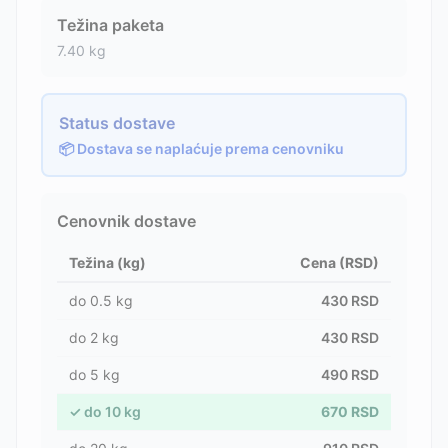
Težina paketa
7.40
kg
Status dostave
📦 Dostava se naplaćuje prema cenovniku
Cenovnik dostave
Težina (kg)
Cena (RSD)
do
0.5
kg
430
RSD
do
2
kg
430
RSD
do
5
kg
490
RSD
✓
do
10
kg
670
RSD