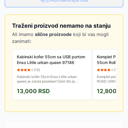
Kontaktirajte nas
Traženi proizvod nemamo na stanju
Ali imamo
slične proizvode
koji bi vas mogli
zanimati:
Kabinski kofer 55cm sa USB portom
Komplet PP proši
Enso Little urban queen 97186
55cm Roll Road 
54795
(
15
)
(
12
)
Kabinski kofer 55cm Enso Little urban
Komplet polipropil
queen je zaista poseban! Osim što je
ROAD UNIVERSE do
siguran, lako pokretljiv i proširiv, ima
kombinaciju izdržlji
13,000
RSD
12,800
RS
savršeno organizovanu...
praktične organizaci