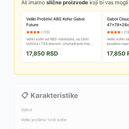
Ali imamo
slične proizvode
koji bi vas mogli
Veliki Proširivi ABS Kofer Gabol
Gabol Cloud 
Future
47x79x28c
(
13
)
(
1
Veliki kofer od ABS-materijala, sa četiri
Veliki kofer 
točkića i TSA bravom. Unutrašnjost ima
posebno napra
separatore, sa rasferšlusom i strap trakom.
može prebrisa
17,850
RSD
17,850
drugih kofera 
📋
Karakteristike
Gabol
Veliki proširivi tvrdi kofer