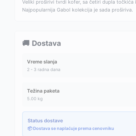
Veliki proširivi tvrdi kofer, sa četiri dupla točk
Najpopularnija Gabol kolekcija je sada proširiva.
🚚
Dostava
Vreme slanja
2 - 3 radna dana
Težina paketa
5.00
kg
Status dostave
📦 Dostava se naplaćuje prema cenovniku