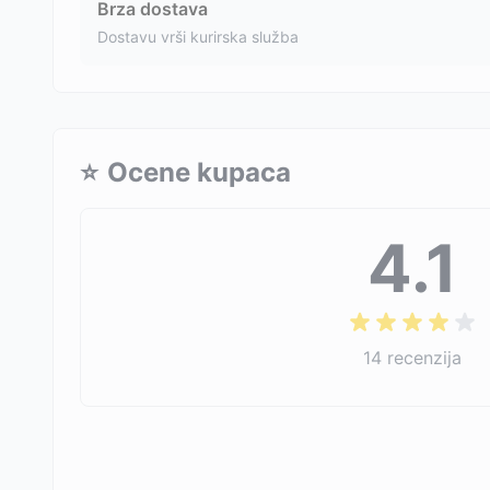
Brza dostava
Dostavu vrši kurirska služba
⭐
Ocene kupaca
4.1
14
recenzija