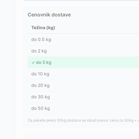
Cenovnik dostave
Težina (kg)
do
0.5
kg
do
2
kg
✓
do
5
kg
do
10
kg
do
20
kg
do
30
kg
do
50
kg
Za pakete preko 50kg dostava se obračunava: cena za 50kg + 