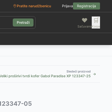
Pratite narudžbenicu
Prijava
Registracija
❤️
🛒
Pretraži
Sačuvano
Korpa
g
Sledeći proizvod
→
Veliki proširivi tvrdi kofer Gabol Paradise XP 123347-25
P 123347-05