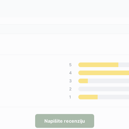
5
4
3
2
1
Napišite recenziju