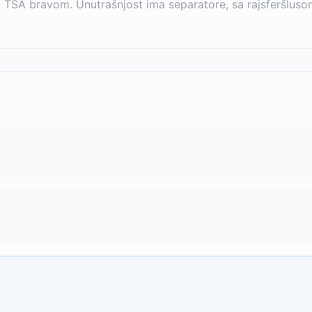
ića i TSA bravom. Unutrašnjost ima separatore, sa rajsferšlus