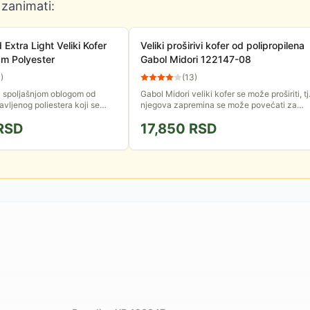
 zanimati:
Extra Light Veliki Kofer
Veliki proširivi kofer od polipropilena
m Polyester
Gabol Midori 122147-08
3
)
(
13
)
sa spoljašnjom oblogom od
Gabol Midori veliki kofer se može proširiti, tj
vljenog poliestera koji se
njegova zapremina se može povećati za
ti. Lakši je 600-800 g od
oko 7 litara.
RSD
17,850
RSD
istih dimenzija.