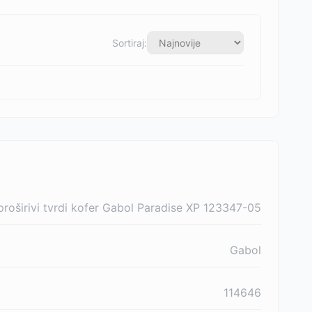
Sortiraj:
 proširivi tvrdi kofer Gabol Paradise XP 123347-05
Gabol
114646