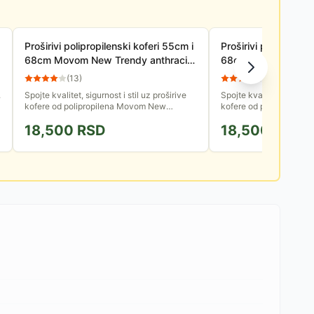
Proširivi polipropilenski koferi 55cm i
Proširivi polipropile
68cm Movom New Trendy anthracite
68cm Movom New T
53889
53889
(
13
)
(
14
)
.
Spojte kvalitet, sigurnost i stil uz proširive
Spojte kvalitet, sigurnost
kofere od polipropilena Movom New
kofere od polipropile
Trendy, koji postavljaju nove trendove i
Trendy, koji postavljaju
18,500
RSD
18,500
RSD
prate Vas na svakom koraku....
prate Vas na svakom kor