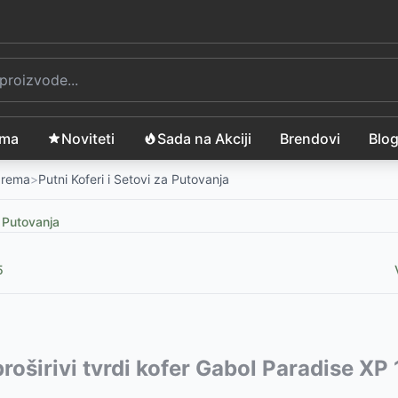
ama
Noviteti
Sada na Akciji
Brendovi
Blo
Oprema
>
Putni Koferi i Setovi za Putovanja
a Putovanja
5
vode:
 proširivi tvrdi kofer Gabol Paradise X
-
4600
RSD