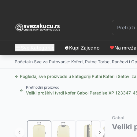
Sve Kategorije
Kupi Zajedno
Na mrež
Početak
>
Sve za Putovanje: Koferi, Putne Torbe, Rančevi i 
← Pogledaj sve proizvode u kategoriji
Putni Koferi i Setovi z
Prethodni proizvod
←
Veliki proširivi tvrdi kofer Gabol Paradise XP 123347-4
Slični proizvodi
Alternative za rasprodati proizvod
Gabol
Putni kofer 70 cm ABS sivi — tvrda školjka, 4 točka
Ovaj proizvod nije dostupan, pogledajte slične proiz
Veliki
Putni kofer 50 cm ABS sivi
Veliki Proširivi ABS Kofer Gabol Future
-
4000
RSD
-
17850
RSD