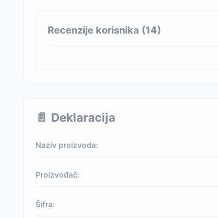
Recenzije korisnika (
14
)
📄
Deklaracija
Naziv proizvoda:
Proizvođač:
Šifra: