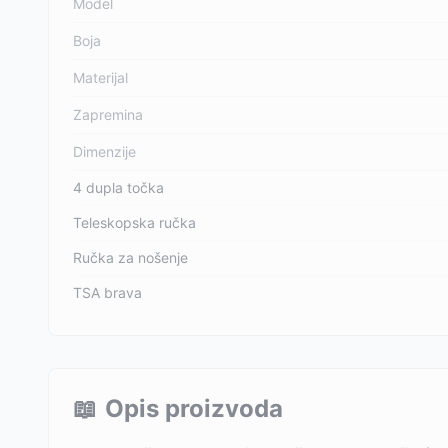
Model
Boja
Materijal
Zapremina
Dimenzije
4 dupla točka
Teleskopska ručka
Ručka za nošenje
TSA brava
📖
Opis proizvoda