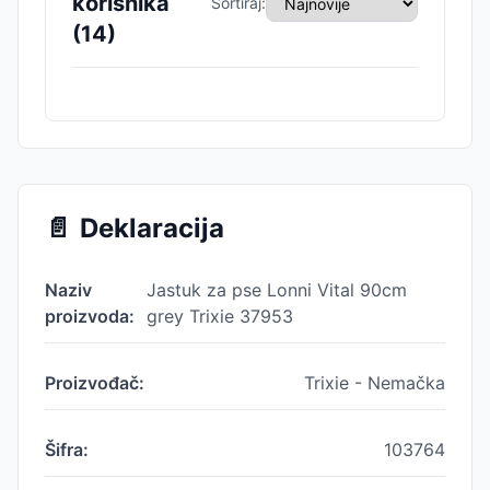
korisnika
Sortiraj:
(
14
)
📄
Deklaracija
Naziv
Jastuk za pse Lonni Vital 90cm
proizvoda:
grey Trixie 37953
Proizvođač:
Trixie - Nemačka
Šifra:
103764