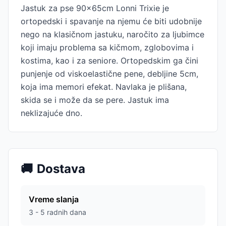
Jastuk za pse 90x65cm Lonni Trixie je
ortopedski i spavanje na njemu će biti udobnije
nego na klasičnom jastuku, naročito za ljubimce
koji imaju problema sa kičmom, zglobovima i
kostima, kao i za seniore. Ortopedskim ga čini
punjenje od viskoelastične pene, debljine 5cm,
koja ima memori efekat. Navlaka je plišana,
skida se i može da se pere. Jastuk ima
neklizajuće dno.
🚚
Dostava
Vreme slanja
3 - 5 radnih dana