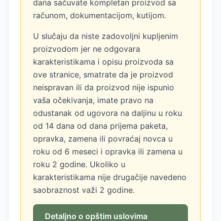
dana sačuvate kompletan proizvod sa
računom, dokumentacijom, kutijom.
U slučaju da niste zadovoljni kupljenim
proizvodom jer ne odgovara
karakteristikama i opisu proizvoda sa
ove stranice, smatrate da je proizvod
neispravan ili da proizvod nije ispunio
vaša očekivanja, imate pravo na
odustanak od ugovora na daljinu u roku
od 14 dana od dana prijema paketa,
opravka, zamena ili povraćaj novca u
roku od 6 meseci i opravka ili zamena u
roku 2 godine. Ukoliko u
karakteristikama nije drugačije navedeno
saobraznost važi 2 godine.
Detaljno o opštim uslovima