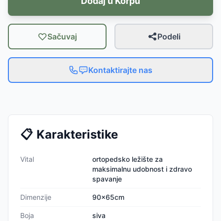
Dodaj u Korpu
Sačuvaj
Podeli
Kontaktirajte nas
📋
Karakteristike
Vital
ortopedsko ležište za
maksimalnu udobnost i zdravo
spavanje
Dimenzije
90x65cm
Boja
siva