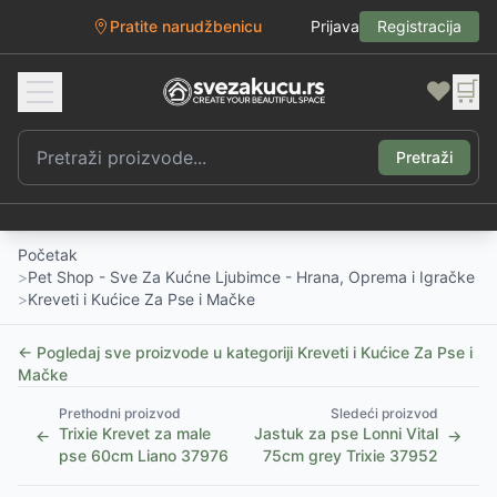
Pratite narudžbenicu
Prijava
Registracija
❤️
🛒
Pretraži
Početak
>
Pet Shop - Sve Za Kućne Ljubimce - Hrana, Oprema i Igračke
>
Kreveti i Kućice Za Pse i Mačke
← Pogledaj sve proizvode u kategoriji
Kreveti i Kućice Za Pse i
Mačke
Prethodni proizvod
Sledeći proizvod
Trixie Krevet za male
Jastuk za pse Lonni Vital
←
→
pse 60cm Liano 37976
75cm grey Trixie 37952