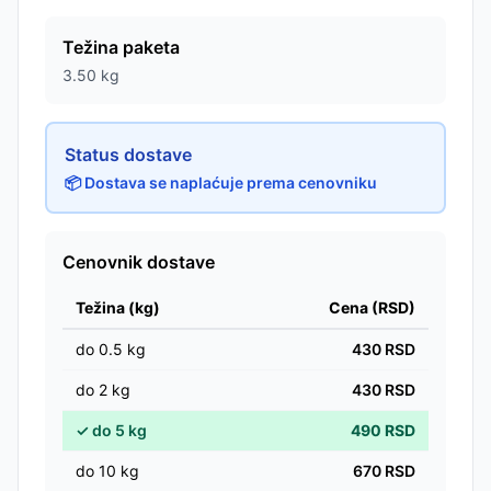
Težina paketa
3.50
kg
Status dostave
📦 Dostava se naplaćuje prema cenovniku
Cenovnik dostave
Težina (kg)
Cena (RSD)
do
0.5
kg
430
RSD
do
2
kg
430
RSD
✓
do
5
kg
490
RSD
do
10
kg
670
RSD