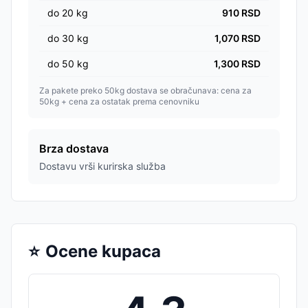
do
20
kg
910
RSD
do
30
kg
1,070
RSD
do
50
kg
1,300
RSD
Za pakete preko 50kg dostava se obračunava: cena za
50kg + cena za ostatak prema cenovniku
Brza dostava
Dostavu vrši kurirska služba
⭐
Ocene kupaca