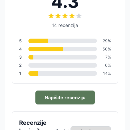
4.3
14
recenzija
5
29
%
4
50
%
3
7
%
2
0
%
1
14
%
Napišite recenziju
Recenzije