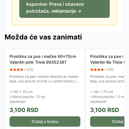
kupovine: Prava i obaveze
potrošača, reklamacije →
Možda će vas zanimati
Prostirka za pse i mačke 90x70cm
Prostirka za pse i
Valentin pink Trixie 99352387
Valentin lila Trixie
(
13
)
(
10
)
Prostirka za pse i mačke Valentin je vesele
Prostirka za pse i mačke
boje, sva posuta srcima i u vašem domu će
boje, sva posuta srcima
izgledati lepo na svakom mestu. Postavite
izgledati lepo na svako
je na omiljeno mesto...
je na omiljeno mesto...
↔
90 × 70 cm
↔
90 × 70 cm
⚖
Masa paketa: 1.0 kg
⚖
Masa paketa: 1.0 kg
◈
poliester
◈
poliester
3,100
RSD
3,100
RSD
Dodaj u korpu
Dodaj u 