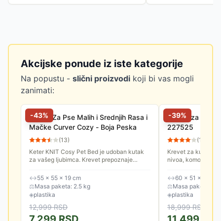
Akcijske ponude iz iste kategorije
Na popustu -
slični proizvodi
koji bi vas mogli
zanimati:
-
43
%
-
39
%
Krevet Za Pse Malih i Srednjih Rasa i
Kućica za kućne
Mačke Curver Cozy - Boja Peska
227525
(
13
)
(
11
)
Keter KNIT Cosy Pet Bed je udoban kutak
Krevet za kućne lj
za vašeg ljubimca. Krevet prepoznaje
nivoa, komotan, sa
potrebu koju većina malih kućnih ljubimaca
mačke i male pse.
ima za vlastitim prostorom,...
↔
55 × 55 × 19 cm
↔
60 × 51 × 40.5 
⚖
Masa paketa: 2.5 kg
⚖
Masa paketa: 4.0
◈
plastika
◈
plastika
12,999
RSD
18,999
RSD
7,299
RSD
11,499
RS