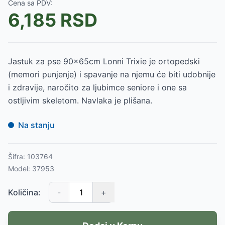
Cena sa PDV:
6,185
RSD
Jastuk za pse 90x65cm Lonni Trixie je ortopedski
(memori punjenje) i spavanje na njemu će biti udobnije
i zdravije, naročito za ljubimce seniore i one sa
ostljivim skeletom. Navlaka je plišana.
Na stanju
Šifra:
103764
Model:
37953
Količina:
-
+