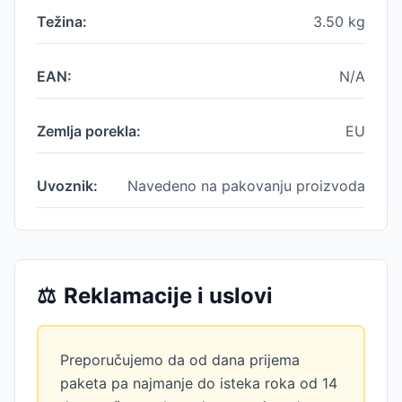
Težina:
3.50
kg
EAN:
N/A
Zemlja porekla:
EU
Uvoznik:
Navedeno na pakovanju proizvoda
⚖️
Reklamacije i uslovi
Preporučujemo da od dana prijema
paketa pa najmanje do isteka roka od 14