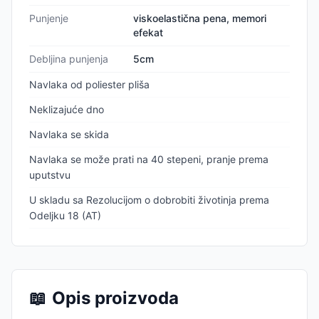
Punjenje
viskoelastična pena, memori
efekat
Debljina punjenja
5cm
Navlaka od poliester pliša
Neklizajuće dno
Navlaka se skida
Navlaka se može prati na 40 stepeni, pranje prema
uputstvu
U skladu sa Rezolucijom o dobrobiti životinja prema
Odeljku 18 (AT)
📖
Opis proizvoda