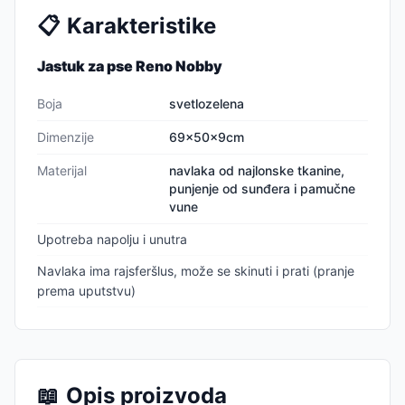
📋
Karakteristike
Jastuk za pse Reno Nobby
Boja
svetlozelena
Dimenzije
69x50x9cm
Materijal
navlaka od najlonske tkanine,
punjenje od sunđera i pamučne
vune
Upotreba napolju i unutra
Navlaka ima rajsferšlus, može se skinuti i prati (pranje
prema uputstvu)
📖
Opis proizvoda