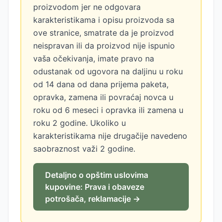
proizvodom jer ne odgovara
karakteristikama i opisu proizvoda sa
ove stranice, smatrate da je proizvod
neispravan ili da proizvod nije ispunio
vaša očekivanja, imate pravo na
odustanak od ugovora na daljinu u roku
od 14 dana od dana prijema paketa,
opravka, zamena ili povraćaj novca u
roku od 6 meseci i opravka ili zamena u
roku 2 godine. Ukoliko u
karakteristikama nije drugačije navedeno
saobraznost važi 2 godine.
Detaljno o opštim uslovima
kupovine: Prava i obaveze
potrošača, reklamacije →