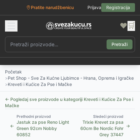
Pratite narudžbenicu
Prijava
Registracija
❤️
🛒
Pretraži
Početak
>
Pet Shop - Sve Za Kućne Ljubimce - Hrana, Oprema i Igračke
>
Kreveti i Kućice Za Pse i Mačke
← Pogledaj sve proizvode u kategoriji
Kreveti i Kućice Za Pse i
Mačke
Prethodni proizvod
Sledeći proizvod
Jastuk za pse Reno Light
Trixie Krevet za psa
←
→
Green 92cm Nobby
60cm Be Nordic Fohr
60852
Grey 37447