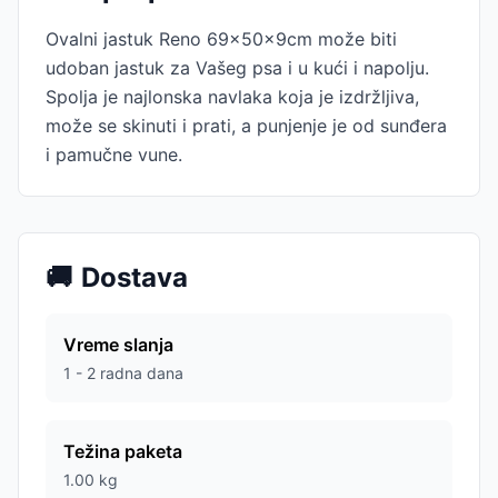
Ovalni jastuk Reno 69x50x9cm može biti
udoban jastuk za Vašeg psa i u kući i napolju.
Spolja je najlonska navlaka koja je izdržljiva,
može se skinuti i prati, a punjenje je od sunđera
i pamučne vune.
🚚
Dostava
Vreme slanja
1 - 2 radna dana
Težina paketa
1.00
kg