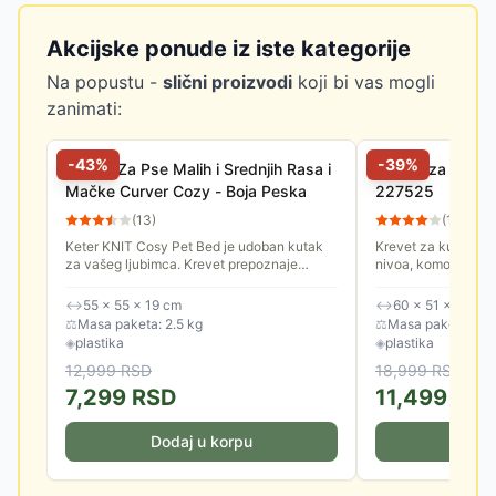
Akcijske ponude iz iste kategorije
Na popustu -
slični proizvodi
koji bi vas mogli
zanimati:
-
43
%
-
39
%
Krevet Za Pse Malih i Srednjih Rasa i
Kućica za kućne
Mačke Curver Cozy - Boja Peska
227525
(
13
)
(
11
)
Keter KNIT Cosy Pet Bed je udoban kutak
Krevet za kućne lj
za vašeg ljubimca. Krevet prepoznaje
nivoa, komotan, sa
potrebu koju većina malih kućnih ljubimaca
mačke i male pse.
ima za vlastitim prostorom,...
↔
55 × 55 × 19 cm
↔
60 × 51 × 40.5 
⚖
Masa paketa: 2.5 kg
⚖
Masa paketa: 4.0
◈
plastika
◈
plastika
12,999
RSD
18,999
RSD
7,299
RSD
11,499
RS
Dodaj u korpu
Doda