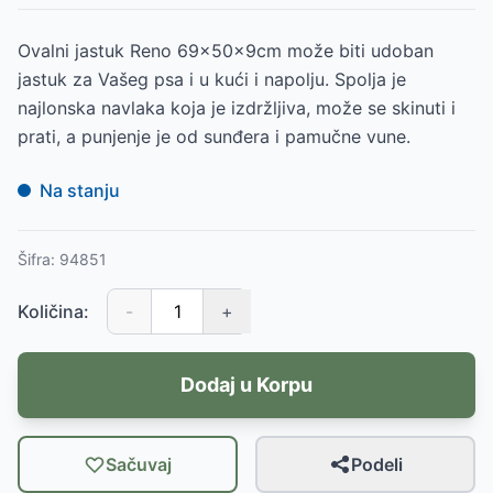
Ovalni jastuk Reno 69x50x9cm može biti udoban
jastuk za Vašeg psa i u kući i napolju. Spolja je
najlonska navlaka koja je izdržljiva, može se skinuti i
prati, a punjenje je od sunđera i pamučne vune.
Na stanju
Šifra:
94851
Količina:
-
+
Dodaj u Korpu
Sačuvaj
Podeli