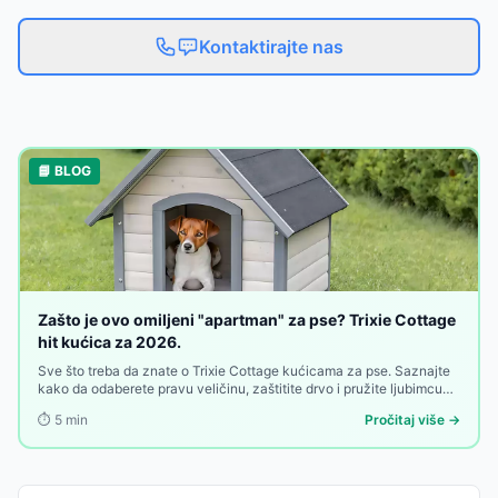
Kontaktirajte nas
📘 BLOG
Zašto je ovo omiljeni "apartman" za pse? Trixie Cottage
hit kućica za 2026.
Sve što treba da znate o Trixie Cottage kućicama za pse. Saznajte
kako da odaberete pravu veličinu, zaštitite drvo i pružite ljubimcu
toplu oazu u dvorištu.
⏱️
5
min
Pročitaj više →