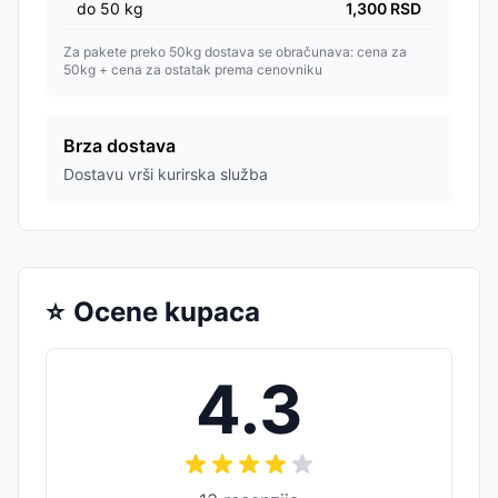
do
50
kg
1,300
RSD
Za pakete preko 50kg dostava se obračunava: cena za
50kg + cena za ostatak prema cenovniku
Brza dostava
Dostavu vrši kurirska služba
⭐
Ocene kupaca
4.3