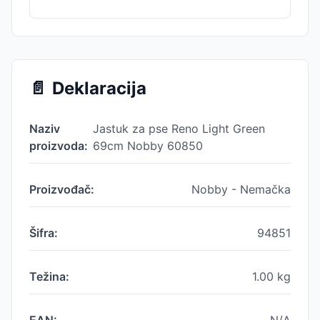
📄
Deklaracija
Naziv
Jastuk za pse Reno Light Green
proizvoda:
69cm Nobby 60850
Proizvođač:
Nobby - Nemačka
Šifra:
94851
Težina:
1.00
kg