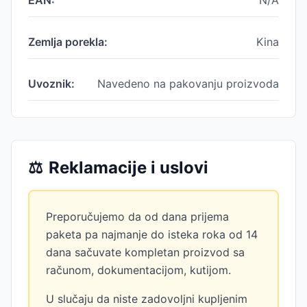
EAN:
N/A
Zemlja porekla:
Kina
Uvoznik:
Navedeno na pakovanju proizvoda
⚖️
Reklamacije i uslovi
Preporučujemo da od dana prijema
paketa pa najmanje do isteka roka od 14
dana sačuvate kompletan proizvod sa
računom, dokumentacijom, kutijom.
U slučaju da niste zadovoljni kupljenim