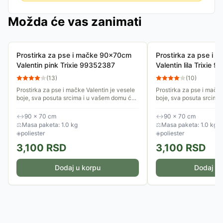
Možda će vas zanimati
Prostirka za pse i mačke 90x70cm
Prostirka za pse i
Valentin pink Trixie 99352387
Valentin lila Trixie
(
13
)
(
10
)
Prostirka za pse i mačke Valentin je vesele
Prostirka za pse i mačke
boje, sva posuta srcima i u vašem domu će
boje, sva posuta srcima
izgledati lepo na svakom mestu. Postavite
izgledati lepo na svako
je na omiljeno mesto...
je na omiljeno mesto...
↔
90 × 70 cm
↔
90 × 70 cm
⚖
Masa paketa: 1.0 kg
⚖
Masa paketa: 1.0 kg
◈
poliester
◈
poliester
3,100
RSD
3,100
RSD
Dodaj u korpu
Dodaj u 