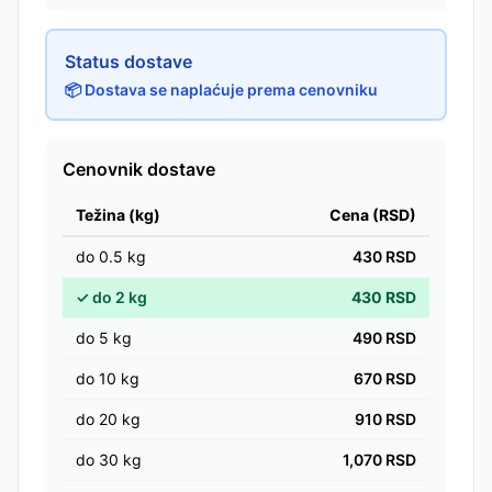
Status dostave
📦 Dostava se naplaćuje prema cenovniku
Cenovnik dostave
Težina (kg)
Cena (RSD)
do
0.5
kg
430
RSD
✓
do
2
kg
430
RSD
do
5
kg
490
RSD
do
10
kg
670
RSD
do
20
kg
910
RSD
do
30
kg
1,070
RSD