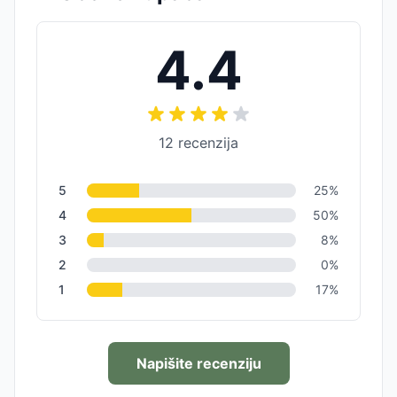
4.4
12
recenzija
5
25
%
4
50
%
3
8
%
2
0
%
1
17
%
Napišite recenziju