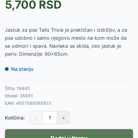
5,700
RSD
Jastuk za pse Talis Trixie je praktičan i izdržljiv, a za
psa udobno i samo njegovo mesto na kom može da
se odmori i spava. Navlaka se skida, ceo jastuk je
periv. Dimenzije: 90x65cm.
Na stanju
Šifra:
18440
Model:
36561
EAN:
4057589365613
Količina:
-
+