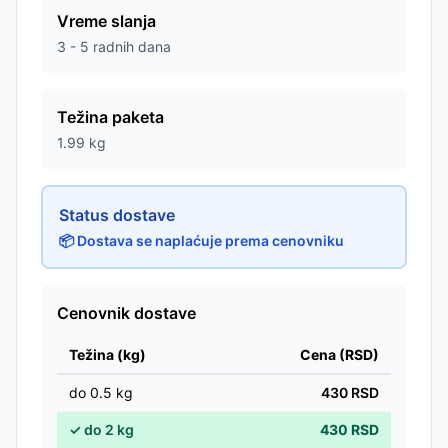
Vreme slanja
3 - 5 radnih dana
Težina paketa
1.99
kg
Status dostave
📦 Dostava se naplaćuje prema cenovniku
Cenovnik dostave
Težina (kg)
Cena (RSD)
do
0.5
kg
430
RSD
✓
do
2
kg
430
RSD