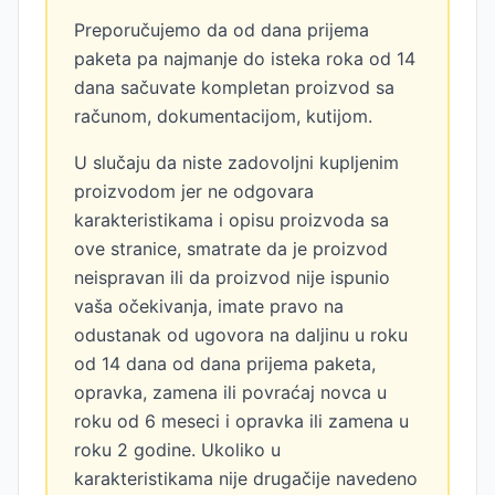
Preporučujemo da od dana prijema
paketa pa najmanje do isteka roka od 14
dana sačuvate kompletan proizvod sa
računom, dokumentacijom, kutijom.
U slučaju da niste zadovoljni kupljenim
proizvodom jer ne odgovara
karakteristikama i opisu proizvoda sa
ove stranice, smatrate da je proizvod
neispravan ili da proizvod nije ispunio
vaša očekivanja, imate pravo na
odustanak od ugovora na daljinu u roku
od 14 dana od dana prijema paketa,
opravka, zamena ili povraćaj novca u
roku od 6 meseci i opravka ili zamena u
roku 2 godine. Ukoliko u
karakteristikama nije drugačije navedeno