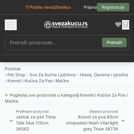
Pratite narudžbenicu
Prijava
Registracija
❤️
🛒
Pretraži
Početak
>
Pet Shop - Sve Za Kućne Ljubimce - Hrana, Oprema i Igračke
>
Kreveti i Kućice Za Pse i Mačke
← Pogledaj sve proizvode u kategoriji
Kreveti i Kućice Za Pse i
Mačke
Prethodni proizvod
Sledeći proizvod
Jastuk za pse Trixie
Krevet za psa 80cm
←
→
Talis blue 110cm
ortopedski Noah Vital light
36562
grey Trixie 36736