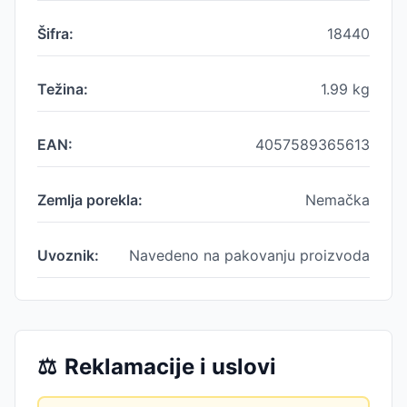
Šifra:
18440
Težina:
1.99
kg
EAN:
4057589365613
Zemlja porekla:
Nemačka
Uvoznik:
Navedeno na pakovanju proizvoda
⚖️
Reklamacije i uslovi