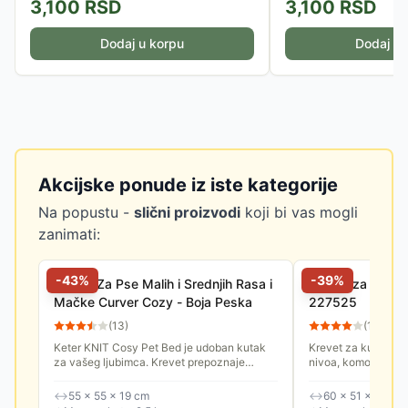
3,100
RSD
3,100
RSD
Dodaj u korpu
Dodaj u 
Akcijske ponude iz iste kategorije
Na popustu -
slični proizvodi
koji bi vas mogli
zanimati:
-
43
%
-
39
%
Krevet Za Pse Malih i Srednjih Rasa i
Kućica za kućne
Mačke Curver Cozy - Boja Peska
227525
(
13
)
(
11
)
Keter KNIT Cosy Pet Bed je udoban kutak
Krevet za kućne lj
za vašeg ljubimca. Krevet prepoznaje
nivoa, komotan, sa
potrebu koju većina malih kućnih ljubimaca
mačke i male pse.
ima za vlastitim prostorom,...
↔
55 × 55 × 19 cm
↔
60 × 51 × 40.5 