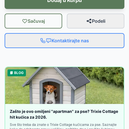
Dodaj u Korpu
Sačuvaj
Podeli
Kontaktirajte nas
📘 BLOG
Zašto je ovo omiljeni "apartman" za pse? Trixie Cottage
hit kućica za 2026.
Sve što treba da znate o Trixie Cottage kućicama za pse. Saznajte