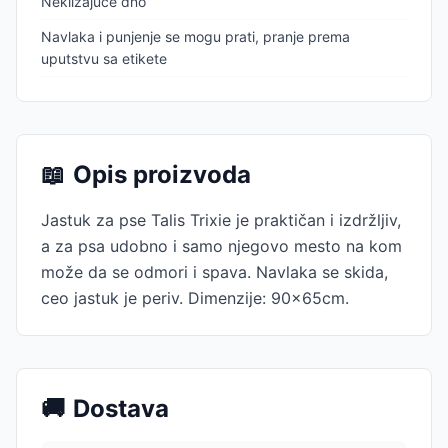
Neklizajuće dno
Navlaka i punjenje se mogu prati, pranje prema
uputstvu sa etikete
📖
Opis proizvoda
Jastuk za pse Talis Trixie je praktičan i izdržljiv,
a za psa udobno i samo njegovo mesto na kom
može da se odmori i spava. Navlaka se skida,
ceo jastuk je periv. Dimenzije: 90x65cm.
🚚
Dostava