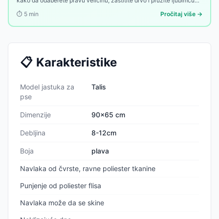
kako da odaberete pravu veličinu, zaštitite drvo i pružite ljubimcu
toplu oazu u dvorištu.
⏱️
5
min
Pročitaj više →
📋
Karakteristike
Model jastuka za
Talis
pse
Dimenzije
90x65 cm
Debljina
8-12cm
Boja
plava
Navlaka od čvrste, ravne poliester tkanine
Punjenje od poliester flisa
Navlaka može da se skine