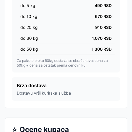
do
5
kg
490
RSD
do
10
kg
670
RSD
do
20
kg
910
RSD
do
30
kg
1,070
RSD
do
50
kg
1,300
RSD
Za pakete preko 50kg dostava se obračunava: cena za
50kg + cena za ostatak prema cenovniku
Brza dostava
Dostavu vrši kurirska služba
⭐
Ocene kupaca