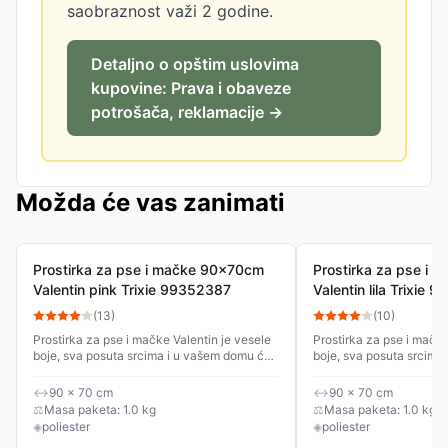
saobraznost važi 2 godine.
Detaljno o opštim uslovima
kupovine: Prava i obaveze
potrošača, reklamacije →
Možda će vas zanimati
Prostirka za pse i mačke 90x70cm
Prostirka za pse i
Valentin pink Trixie 99352387
Valentin lila Trixie
(
13
)
(
10
)
Prostirka za pse i mačke Valentin je vesele
Prostirka za pse i mačke
boje, sva posuta srcima i u vašem domu će
boje, sva posuta srcima
izgledati lepo na svakom mestu. Postavite
izgledati lepo na svako
je na omiljeno mesto...
je na omiljeno mesto...
↔
90 × 70 cm
↔
90 × 70 cm
⚖
Masa paketa: 1.0 kg
⚖
Masa paketa: 1.0 kg
◈
poliester
◈
poliester