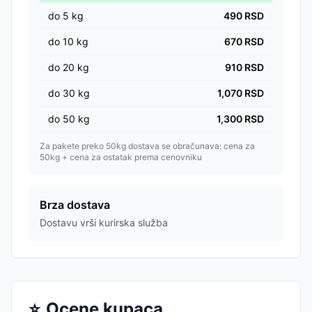
do
5
kg
490
RSD
do
10
kg
670
RSD
do
20
kg
910
RSD
do
30
kg
1,070
RSD
do
50
kg
1,300
RSD
Za pakete preko 50kg dostava se obračunava: cena za
50kg + cena za ostatak prema cenovniku
Brza dostava
Dostavu vrši kurirska služba
⭐
Ocene kupaca