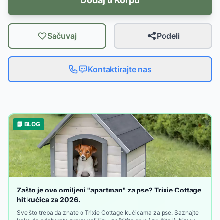
Dodaj u Korpu
Sačuvaj
Podeli
Kontaktirajte nas
📘 BLOG
Zašto je ovo omiljeni "apartman" za pse? Trixie Cottage
hit kućica za 2026.
Sve što treba da znate o Trixie Cottage kućicama za pse. Saznajte