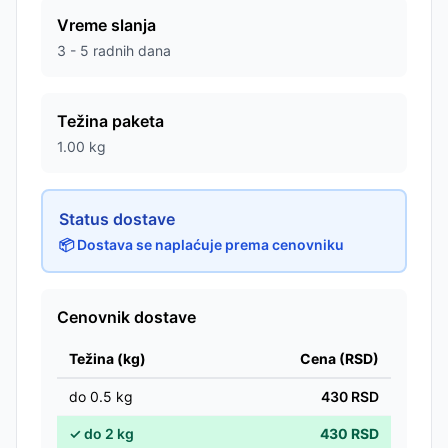
Vreme slanja
3 - 5 radnih dana
Težina paketa
1.00
kg
Status dostave
📦 Dostava se naplaćuje prema cenovniku
Cenovnik dostave
Težina (kg)
Cena (RSD)
do
0.5
kg
430
RSD
✓
do
2
kg
430
RSD