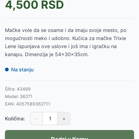
4,500
RSD
Mačke vole da se osame i da imaju svoje mesto, po
mogućnosti meko i udobno. Kućica za mačke Trixie
Lene ispunjava ove uslove i još ima i igračku na
kanapu. Dimenzija je 54x30x35cm.
Na stanju
Šifra:
43499
Model:
36271
EAN:
4057589362711
Količina:
-
+