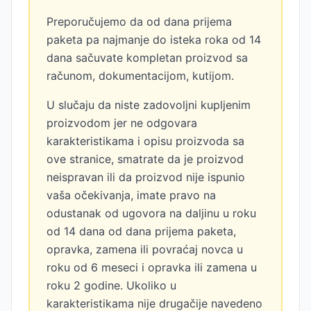
Preporučujemo da od dana prijema
paketa pa najmanje do isteka roka od 14
dana sačuvate kompletan proizvod sa
računom, dokumentacijom, kutijom.
U slučaju da niste zadovoljni kupljenim
proizvodom jer ne odgovara
karakteristikama i opisu proizvoda sa
ove stranice, smatrate da je proizvod
neispravan ili da proizvod nije ispunio
vaša očekivanja, imate pravo na
odustanak od ugovora na daljinu u roku
od 14 dana od dana prijema paketa,
opravka, zamena ili povraćaj novca u
roku od 6 meseci i opravka ili zamena u
roku 2 godine. Ukoliko u
karakteristikama nije drugačije navedeno