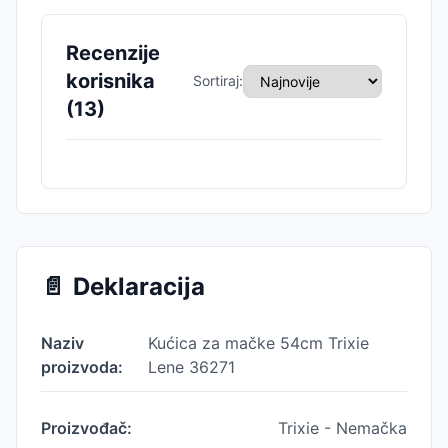
Recenzije
korisnika
Sortiraj:
(
13
)
📄
Deklaracija
Naziv
Kućica za mačke 54cm Trixie
proizvoda:
Lene 36271
Proizvođač:
Trixie - Nemačka