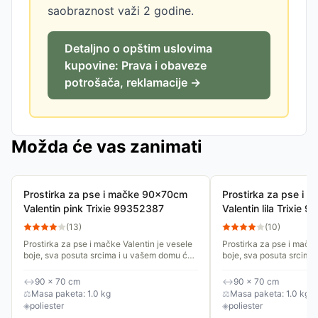
saobraznost važi 2 godine.
Detaljno o opštim uslovima
kupovine: Prava i obaveze
potrošača, reklamacije →
Možda će vas zanimati
Prostirka za pse i mačke 90x70cm
Prostirka za pse i
Valentin pink Trixie 99352387
Valentin lila Trixie
(
13
)
(
10
)
Prostirka za pse i mačke Valentin je vesele
Prostirka za pse i mačke
boje, sva posuta srcima i u vašem domu će
boje, sva posuta srcima
izgledati lepo na svakom mestu. Postavite
izgledati lepo na svako
je na omiljeno mesto...
je na omiljeno mesto...
↔
90 × 70 cm
↔
90 × 70 cm
⚖
Masa paketa: 1.0 kg
⚖
Masa paketa: 1.0 kg
◈
poliester
◈
poliester