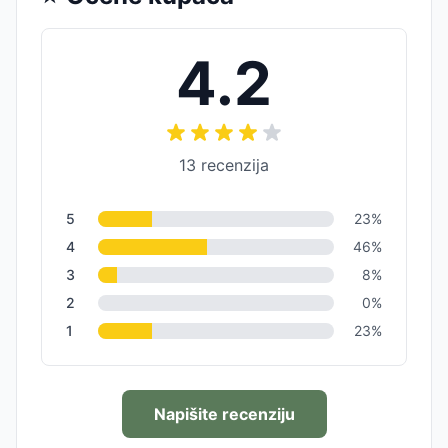
4.2
13
recenzija
5
23
%
4
46
%
3
8
%
2
0
%
1
23
%
Napišite recenziju