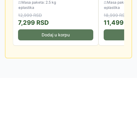
⚖
Masa paketa: 2.5 kg
⚖
Masa paketa: 4.0
◈
plastika
◈
plastika
12,999
RSD
18,999
RSD
7,299
RSD
11,499
RS
Dodaj u korpu
Doda