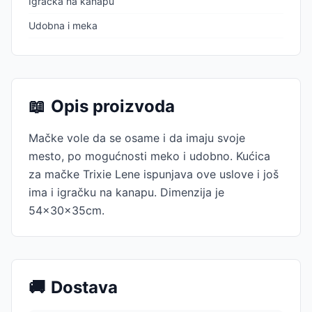
Igračka na kanapu
Udobna i meka
📖
Opis proizvoda
Mačke vole da se osame i da imaju svoje
mesto, po mogućnosti meko i udobno. Kućica
za mačke Trixie Lene ispunjava ove uslove i još
ima i igračku na kanapu. Dimenzija je
54x30x35cm.
🚚
Dostava