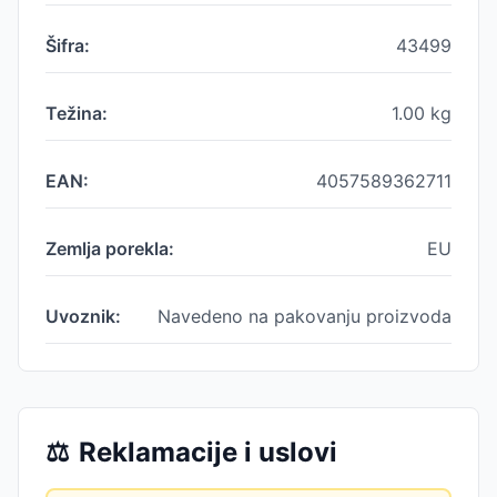
Šifra:
43499
Težina:
1.00
kg
EAN:
4057589362711
Zemlja porekla:
EU
Uvoznik:
Navedeno na pakovanju proizvoda
⚖️
Reklamacije i uslovi