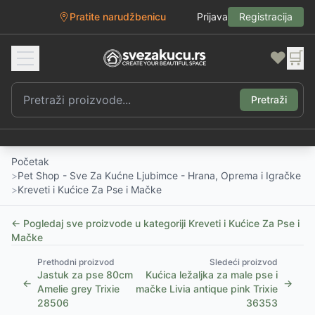
Pratite narudžbenicu
Prijava
Registracija
❤️
🛒
Pretraži
Početak
>
Pet Shop - Sve Za Kućne Ljubimce - Hrana, Oprema i Igračke
>
Kreveti i Kućice Za Pse i Mačke
← Pogledaj sve proizvode u kategoriji
Kreveti i Kućice Za Pse i
Mačke
Prethodni proizvod
Sledeći proizvod
Jastuk za pse 80cm
Kućica ležaljka za male pse i
←
→
Amelie grey Trixie
mačke Livia antique pink Trixie
28506
36353