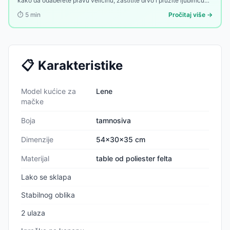
kako da odaberete pravu veličinu, zaštitite drvo i pružite ljubimcu
toplu oazu u dvorištu.
⏱️
5
min
Pročitaj više →
📋
Karakteristike
Model kućice za
Lene
mačke
Boja
tamnosiva
Dimenzije
54x30x35 cm
Materijal
table od poliester felta
Lako se sklapa
Stabilnog oblika
2 ulaza