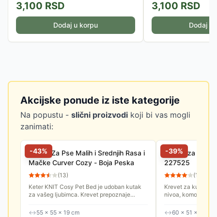
3,100
RSD
3,100
RSD
Dodaj u korpu
Dodaj u 
Akcijske ponude iz iste kategorije
Na popustu -
slični proizvodi
koji bi vas mogli
zanimati:
-
43
%
-
39
%
Krevet Za Pse Malih i Srednjih Rasa i
Kućica za kućne
Mačke Curver Cozy - Boja Peska
227525
(
13
)
(
11
)
Keter KNIT Cosy Pet Bed je udoban kutak
Krevet za kućne lj
za vašeg ljubimca. Krevet prepoznaje
nivoa, komotan, sa
potrebu koju većina malih kućnih ljubimaca
mačke i male pse.
ima za vlastitim prostorom,...
↔
55 × 55 × 19 cm
↔
60 × 51 × 40.5 