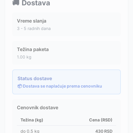
🚚
Dostava
Vreme slanja
3 - 5 radnih dana
Težina paketa
1.00
kg
Status dostave
📦 Dostava se naplaćuje prema cenovniku
Cenovnik dostave
Težina (kg)
Cena (RSD)
do
0.5
kg
430
RSD