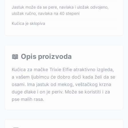
Jastuk može da se pere, navlaka i uložak odvojeno,
uložak ručno, navlaka na 40 stepeni
Kućica je sklopiva
📖
Opis proizvoda
Kućica za mačke Trixie Elfie atraktivno izgleda,
a vašem ljubimcu će dobro doći kada želi da se
osami. Ima jastuk od mekog, veštačkog krzna
duge dlake i on je periv. Može se koristiti i za
pse malih rasa.