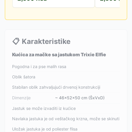
📋
Karakteristike
Kućica za mačke sa jastukom Trixie Elfie
Pogodna i za pse malih rasa
Oblik šatora
Stabilan oblik zahvaljujući drvenoj konstrukciji
Dimenzije
~ 46×52×50 cm (ŠxVxD)
Jastuk se može izvaditi iz kućice
Navlaka jastuka je od veštačkog krzna, može se skinuti
Uložak jastuka je od poliester flisa