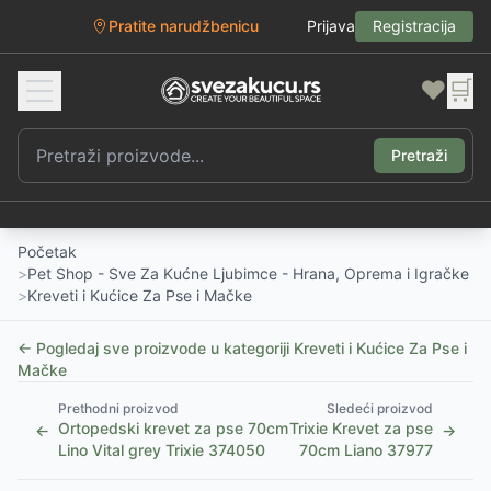
Pratite narudžbenicu
Prijava
Registracija
❤️
🛒
Pretraži
Početak
>
Pet Shop - Sve Za Kućne Ljubimce - Hrana, Oprema i Igračke
>
Kreveti i Kućice Za Pse i Mačke
← Pogledaj sve proizvode u kategoriji
Kreveti i Kućice Za Pse i
Mačke
Prethodni proizvod
Sledeći proizvod
Ortopedski krevet za pse 70cm
Trixie Krevet za pse
←
→
Lino Vital grey Trixie 374050
70cm Liano 37977