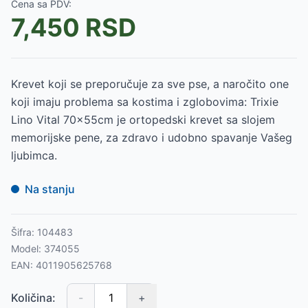
Cena sa PDV:
7,450
RSD
Krevet koji se preporučuje za sve pse, a naročito one
koji imaju problema sa kostima i zglobovima: Trixie
Lino Vital 70x55cm je ortopedski krevet sa slojem
memorijske pene, za zdravo i udobno spavanje Vašeg
ljubimca.
Na stanju
Šifra:
104483
Model:
374055
EAN:
4011905625768
Količina:
-
+