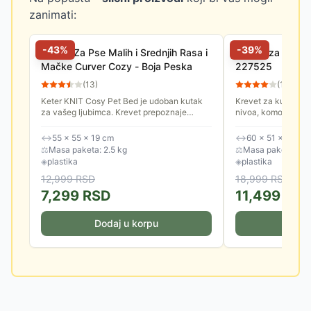
zanimati:
-
43
%
-
39
%
Krevet Za Pse Malih i Srednjih Rasa i
Kućica za kućne
Mačke Curver Cozy - Boja Peska
227525
(
13
)
(
11
)
Keter KNIT Cosy Pet Bed je udoban kutak
Krevet za kućne lj
za vašeg ljubimca. Krevet prepoznaje
nivoa, komotan, sa
potrebu koju većina malih kućnih ljubimaca
mačke i male pse.
ima za vlastitim prostorom,...
↔
55 × 55 × 19 cm
↔
60 × 51 × 40.5 
⚖
Masa paketa: 2.5 kg
⚖
Masa paketa: 4.0
◈
plastika
◈
plastika
12,999
RSD
18,999
RSD
7,299
RSD
11,499
RS
Dodaj u korpu
Doda