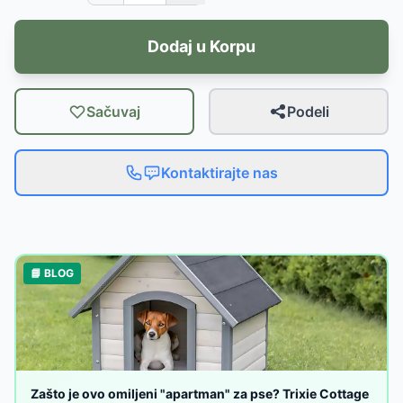
Dodaj u Korpu
Sačuvaj
Podeli
Kontaktirajte nas
📘 BLOG
Zašto je ovo omiljeni "apartman" za pse? Trixie Cottage