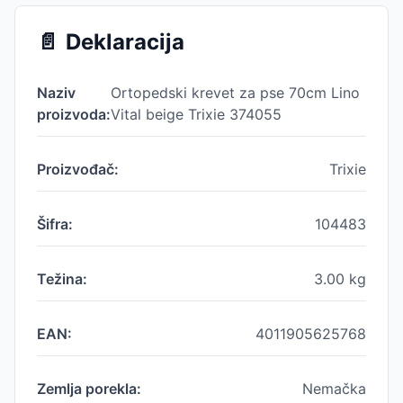
📄
Deklaracija
Naziv
Ortopedski krevet za pse 70cm Lino
proizvoda:
Vital beige Trixie 374055
Proizvođač:
Trixie
Šifra:
104483
Težina:
3.00
kg
EAN:
4011905625768
Zemlja porekla:
Nemačka