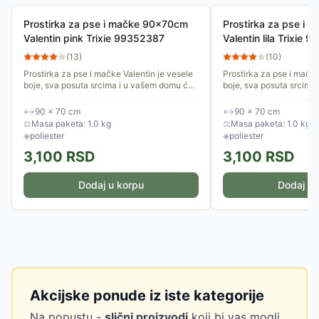
Prostirka za pse i mačke 90x70cm
Prostirka za pse i
Valentin pink Trixie 99352387
Valentin lila Trixie
(
13
)
(
10
)
Prostirka za pse i mačke Valentin je vesele
Prostirka za pse i mačke
boje, sva posuta srcima i u vašem domu će
boje, sva posuta srcima
izgledati lepo na svakom mestu. Postavite
izgledati lepo na svako
je na omiljeno mesto...
je na omiljeno mesto...
↔
90 × 70 cm
↔
90 × 70 cm
⚖
Masa paketa: 1.0 kg
⚖
Masa paketa: 1.0 kg
◈
poliester
◈
poliester
3,100
RSD
3,100
RSD
Dodaj u korpu
Dodaj u 
Akcijske ponude iz iste kategorije
Na popustu -
slični proizvodi
koji bi vas mogli