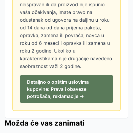
neispravan ili da proizvod nije ispunio
vaša očekivanja, imate pravo na
odustanak od ugovora na daljinu u roku
od 14 dana od dana prijema paketa,
opravka, zamena ili povraćaj novca u
roku od 6 meseci i opravka ili zamena u
roku 2 godine. Ukoliko u
karakteristikama nije drugačije navedeno
saobraznost važi 2 godine.
Detaljno o opštim uslovima
kupovine: Prava i obaveze
potrošača, reklamacije →
Možda će vas zanimati