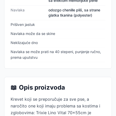
sa efektom memorijske pene
Navlaka
odozgo chenille pliš, sa strane
glatka tkanina (polyester)
Prišiven jastuk
Navlaka može da se skine
Neklizajuće dno
Navlaka se može prati na 40 stepeni, punjenje ručno,
prema uputstvu
📖
Opis proizvoda
Krevet koji se preporučuje za sve pse, a
naročito one koji imaju problema sa kostima i
zglobovima: Trixie Lino Vital 70x55cm je