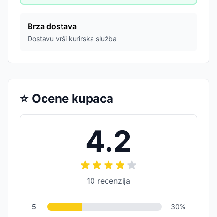
Brza dostava
Dostavu vrši kurirska služba
⭐
Ocene kupaca
4.2
10
recenzija
5
30
%