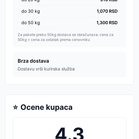
do
30
kg
1,070
RSD
do
50
kg
1,300
RSD
Za pakete preko 50kg dostava se obračunava: cena za
50kg + cena za ostatak prema cenovniku
Brza dostava
Dostavu vrši kurirska služba
⭐
Ocene kupaca
4.3