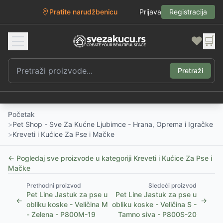
Pratite narudžbenicu
Prijava
Registracija
❤️
🛒
Pretraži
Početak
>
Pet Shop - Sve Za Kućne Ljubimce - Hrana, Oprema i Igračke
>
Kreveti i Kućice Za Pse i Mačke
← Pogledaj sve proizvode u kategoriji
Kreveti i Kućice Za Pse i
Mačke
Prethodni proizvod
Sledeći proizvod
Pet Line Jastuk za pse u
Pet Line Jastuk za pse u
←
→
obliku koske - Veličina M
obliku koske - Veličina S -
- Zelena - P800M-19
Tamno siva - P800S-20