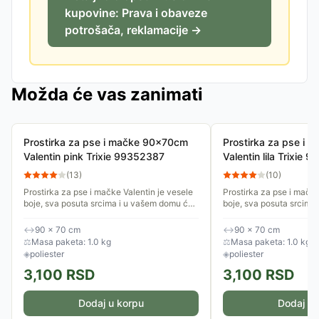
kupovine: Prava i obaveze
potrošača, reklamacije →
Možda će vas zanimati
Prostirka za pse i mačke 90x70cm
Prostirka za pse i
Valentin pink Trixie 99352387
Valentin lila Trixie
(
13
)
(
10
)
Prostirka za pse i mačke Valentin je vesele
Prostirka za pse i mačke
boje, sva posuta srcima i u vašem domu će
boje, sva posuta srcima
izgledati lepo na svakom mestu. Postavite
izgledati lepo na svako
je na omiljeno mesto...
je na omiljeno mesto...
↔
90 × 70 cm
↔
90 × 70 cm
⚖
Masa paketa: 1.0 kg
⚖
Masa paketa: 1.0 kg
◈
poliester
◈
poliester
3,100
RSD
3,100
RSD
Dodaj u korpu
Dodaj u 