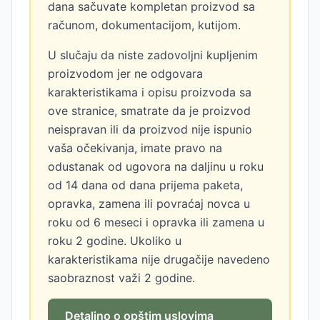
dana sačuvate kompletan proizvod sa
računom, dokumentacijom, kutijom.
U slučaju da niste zadovoljni kupljenim
proizvodom jer ne odgovara
karakteristikama i opisu proizvoda sa
ove stranice, smatrate da je proizvod
neispravan ili da proizvod nije ispunio
vaša očekivanja, imate pravo na
odustanak od ugovora na daljinu u roku
od 14 dana od dana prijema paketa,
opravka, zamena ili povraćaj novca u
roku od 6 meseci i opravka ili zamena u
roku 2 godine. Ukoliko u
karakteristikama nije drugačije navedeno
saobraznost važi 2 godine.
Detaljno o opštim uslovima