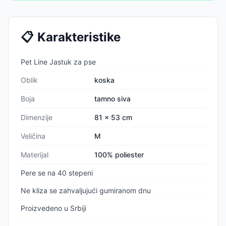
📋
Karakteristike
Pet Line Jastuk za pse
Oblik
koska
Boja
tamno siva
Dimenzije
81 x 53 cm
Veličina
M
Materijal
100% poliester
Pere se na 40 stepeni
Ne kliza se zahvaljujući gumiranom dnu
Proizvedeno u Srbiji