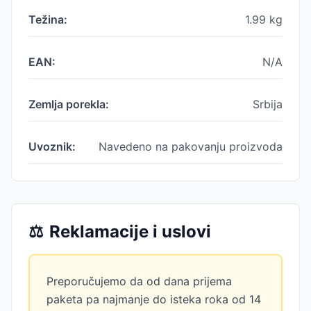
Težina:
1.99
kg
EAN:
N/A
Zemlja porekla:
Srbija
Uvoznik:
Navedeno na pakovanju proizvoda
⚖️
Reklamacije i uslovi
Preporučujemo da od dana prijema
paketa pa najmanje do isteka roka od 14