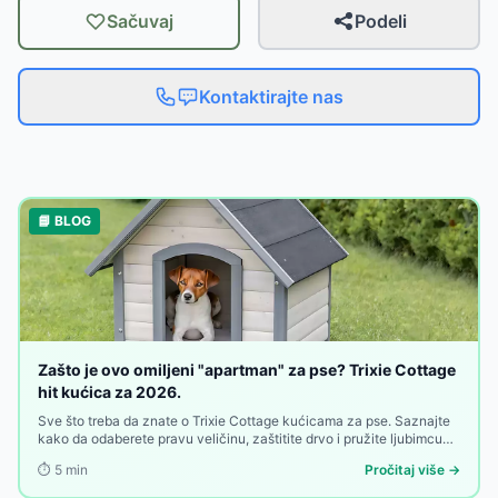
Sačuvaj
Podeli
Kontaktirajte nas
📘 BLOG
Zašto je ovo omiljeni "apartman" za pse? Trixie Cottage
hit kućica za 2026.
Sve što treba da znate o Trixie Cottage kućicama za pse. Saznajte
kako da odaberete pravu veličinu, zaštitite drvo i pružite ljubimcu
toplu oazu u dvorištu.
⏱️
5
min
Pročitaj više →