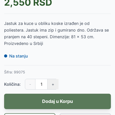
2,550
RSD
Jastuk za kuce u obliku koske izrađen je od
poliestera. Jastuk ima zip i gumirano dno. Održava se
pranjem na 40 stepeni. Dimenzije: 81 x 53 cm.
Proizvedeno u Srbiji
Na stanju
Šifra:
99075
Količina:
-
+
Dodaj u Korpu