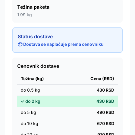
Težina paketa
1.99
kg
Status dostave
📦 Dostava se naplaćuje prema cenovniku
Cenovnik dostave
Težina (kg)
Cena (RSD)
do
0.5
kg
430
RSD
✓
do
2
kg
430
RSD
do
5
kg
490
RSD
do
10
kg
670
RSD
do
20
kg
910
RSD