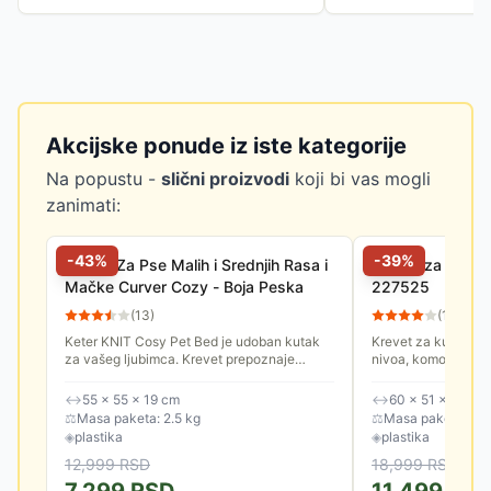
Akcijske ponude iz iste kategorije
Na popustu -
slični proizvodi
koji bi vas mogli
zanimati:
-
43
%
-
39
%
Krevet Za Pse Malih i Srednjih Rasa i
Kućica za kućne
Mačke Curver Cozy - Boja Peska
227525
(
13
)
(
11
)
Keter KNIT Cosy Pet Bed je udoban kutak
Krevet za kućne lj
za vašeg ljubimca. Krevet prepoznaje
nivoa, komotan, sa
potrebu koju većina malih kućnih ljubimaca
mačke i male pse.
ima za vlastitim prostorom,...
↔
55 × 55 × 19 cm
↔
60 × 51 × 40.5 
⚖
Masa paketa: 2.5 kg
⚖
Masa paketa: 4.0
◈
plastika
◈
plastika
12,999
RSD
18,999
RSD