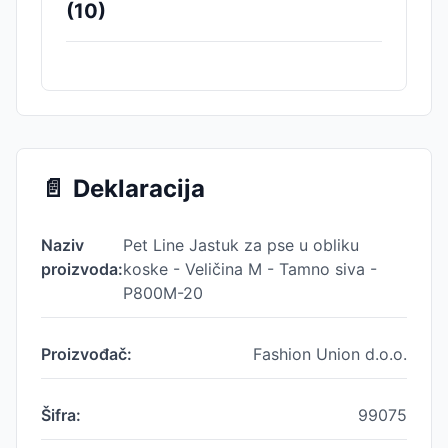
(
10
)
📄
Deklaracija
Naziv
Pet Line Jastuk za pse u obliku
proizvoda:
koske - Veličina M - Tamno siva -
P800M-20
Proizvođač:
Fashion Union d.o.o.
Šifra:
99075